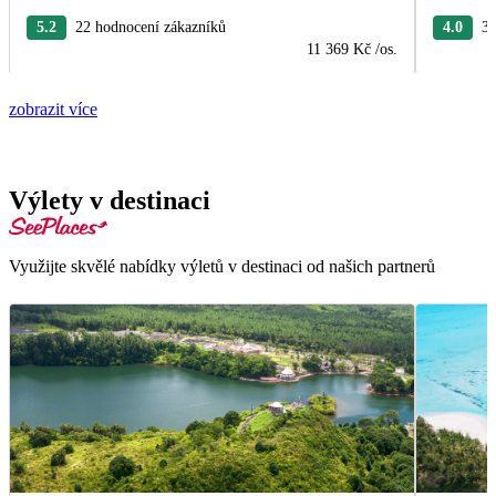
5.2
22 hodnocení zákazníků
4.0
3 
11 369 Kč
/os.
zobrazit více
Výlety v destinaci
Využijte skvělé nabídky výletů v destinaci od našich partnerů