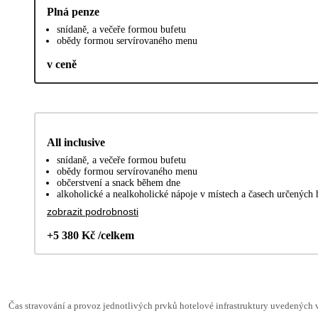
Plná penze
snídaně, a večeře formou bufetu
obědy formou servírovaného menu
v ceně
All inclusive
snídaně, a večeře formou bufetu
obědy formou servírovaného menu
občerstvení a snack během dne
alkoholické a nealkoholické nápoje v místech a časech určených
zobrazit podrobnosti
+5 380 Kč /celkem
Čas stravování a provoz jednotlivých prvků hotelové infrastruktury uvedenýc