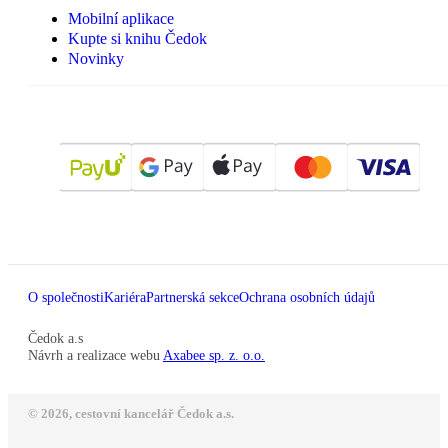
Mobilní aplikace
Kupte si knihu Čedok
Novinky
O společnosti
Kariéra
Partnerská sekce
Ochrana osobních údajů
Čedok a.s
Návrh a realizace webu
Axabee sp. z. o.o.
© 2026, cestovní kancelář Čedok a.s.