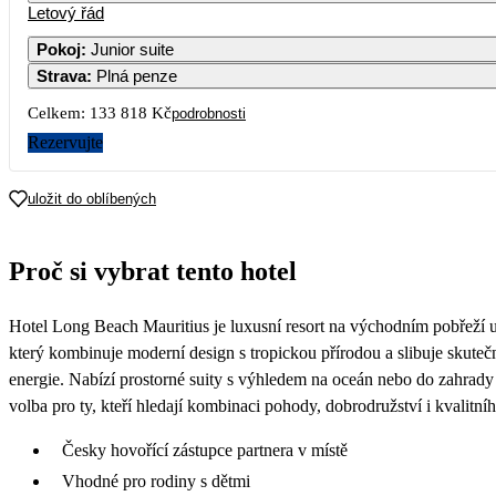
Letový řád
1
Pokoj
:
Junior suite
Strava
:
Plná penze
3
4
5
6
7
8
Celkem:
133 818 Kč
podrobnosti
10
11
12
13
14
1
Rezervujte
17
18
19
20
21
2
uložit do oblíbených
89 329
96 059
61 789
24
25
26
27
28
2
Proč si vybrat tento hotel
66 9
31
Hotel Long Beach Mauritius je luxusní resort na východním pobřeží u
57 709
který kombinuje moderní design s tropickou přírodou a slibuje skutečn
energie. Nabízí prostorné suity s výhledem na oceán nebo do zahrady 
volba pro ty, kteří hledají kombinaci pohody, dobrodružství i kvalitn
Česky hovořící zástupce partnera v místě
Vhodné pro rodiny s dětmi