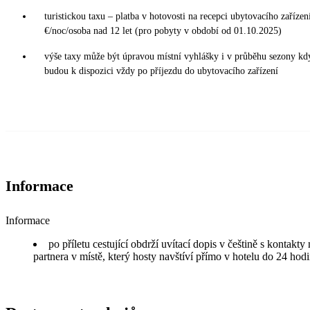
turistickou taxu – platba v hotovosti na recepci ubytovacího zařízení
€/noc/osoba nad 12 let (pro pobyty v období od 01.10.2025)
výše taxy může být úpravou místní vyhlášky i v průběhu sezony kd
budou k dispozici vždy po příjezdu do ubytovacího zařízení
Informace
Informace
po příletu cestující obdrží uvítací dopis v češtině s kontakt
partnera v místě, který hosty navštíví přímo v hotelu do 24 hodi