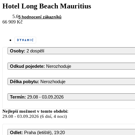
Hotel Long Beach Mauritius
5.6
5 hodnocení zákazníků
66 909 Kč
Osoby
:
2 dospělí
Odkud pojedete
:
Nerozhoduje
Délka pobytu
:
Nerozhoduje
Termín
:
29.08 - 03.09.2026
Srpen 2026
Nejlepší možnost v tomto období:
29.08
-
03.09.2026
(6 dní, 4 noci)
PO
ÚT
ST
ČT
PÁ
S
Odlet
:
Praha (letiště), 19:20