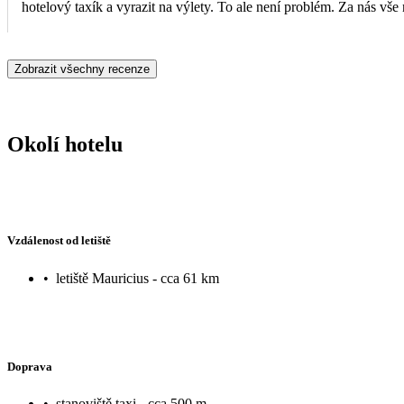
hotelový taxík a vyrazit na výlety. To ale není problém. Za nás vše
znovu.
Zobrazit všechny recenze
Okolí hotelu
Vzdálenost od letiště
•
letiště Mauricius - cca 61 km
Doprava
•
stanoviště taxi - cca 500 m