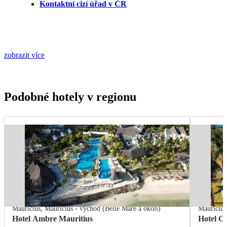
Kontaktní cizí úřad v ČR
zobrazit více
Podobné hotely v regionu
Mauricius
,
Mauricius - východ (Belle Mare a okolí)
Mauricius
Hotel Ambre Mauritius
Hotel Cr