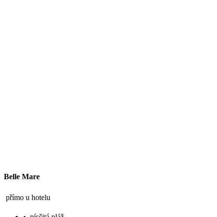
Belle Mare
přímo u hotelu
•
písčitá pláž