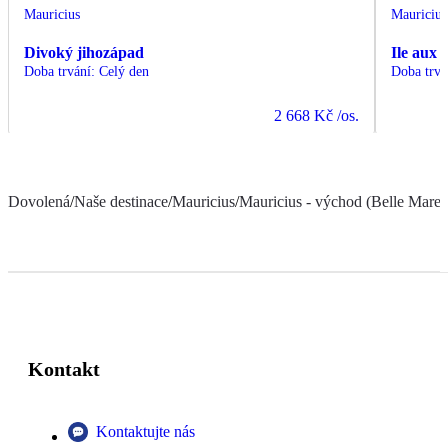
Mauricius
Mauricius
Divoký jihozápad
Ile aux 
Doba trvání
:
Celý den
Doba trvá
2 668 Kč
/os.
Dovolená
/
Naše destinace
/
Mauricius
/
Mauricius - východ (Belle Mare a
Kontakt
Kontaktujte nás