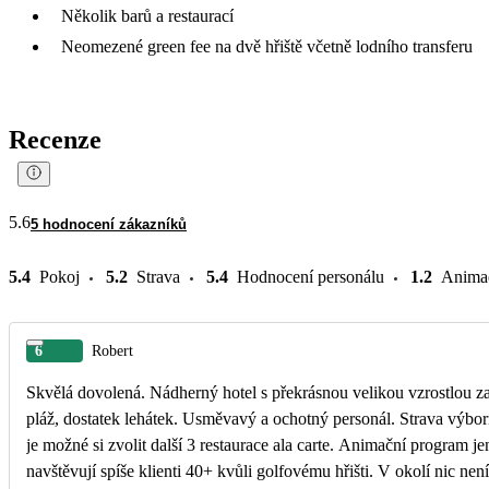
Několik barů a restaurací
Neomezené green fee na dvě hřiště včetně lodního transferu
Recenze
5.6
5 hodnocení zákazníků
5.4
Pokoj
5.2
Strava
5.4
Hodnocení personálu
1.2
Anima
6
Robert
Skvělá dovolená. Nádherný hotel s překrásnou velikou vzrostlou z
pláž, dostatek lehátek. Usměvavý a ochotný personál. Strava výbor
je možné si zvolit další 3 restaurace ala carte. Animační program j
navštěvují spíše klienti 40+ kvůli golfovému hřišti. V okolí nic není