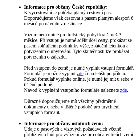
Informace pro občany České republiky:
K vycestování je potřeba platný cestovní pas.
Doporučujeme však cestovat s pasem platným alespoň 6
měsíců po návratu z destinace.
Vízum není nutné pro turistický pobyt kratší než 3
měsíce. Při vstupu je nutné sdělit účel cesty, prokázat se
pasem splňujícím podmínky výše, zpáteční letenkou a
potvrzením o ubytování. Tyto skutečnosti lze prokázat
potvrzením o zájezdu.
Před vstupem do země je nutné vyplnit vstupní formulář.
Formulář je možné vyplnit
zde
či na letišti po příletu.
Pokud formulář vyplníte online, je nutné jej mít u sebe v
tištěné podobě.
Návod k vyplnění vstupního formuláře naleznete
zde
.
Důrazně doporučujeme mít všechny předmětné
dokumenty u sebe v tištěné podobě pro urychlení
vstupních formalit.
Informace pro občany ostatních zemí:
Údaje o pasových a vízových požadavcích včetně
přibližných lhůt pro vyřízení víz pro občany třetích zemí