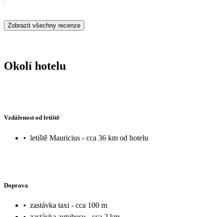
Zobrazit všechny recenze
Okolí hotelu
Vzdálenost od letiště
•
letiště Mauricius - cca 36 km od hotelu
Doprava
•
zastávka taxi - cca 100 m
•
zastávka autobusu - cca 2 km