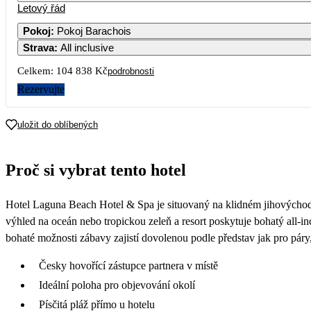
Letový řád
Pokoj
:
Pokoj Barachois
Strava
:
All inclusive
Celkem:
104 838 Kč
podrobnosti
Rezervujte
uložit do oblíbených
Proč si vybrat tento hotel
Hotel Laguna Beach Hotel & Spa je situovaný na klidném jihovýchodní
výhled na oceán nebo tropickou zeleň a resort poskytuje bohatý all-i
bohaté možnosti zábavy zajistí dovolenou podle představ jak pro páry,
Česky hovořící zástupce partnera v místě
Ideální poloha pro objevování okolí
Písčitá pláž přímo u hotelu