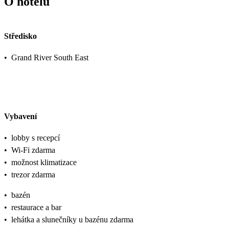
O hotelu
Středisko
•
Grand River South East
Vybavení
•
lobby s recepcí
•
Wi-Fi zdarma
•
možnost klimatizace
•
trezor zdarma
•
bazén
•
restaurace a bar
•
lehátka a slunečníky u bazénu zdarma