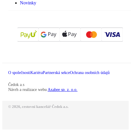
Novinky
O společnosti
Kariéra
Partnerská sekce
Ochrana osobních údajů
Čedok a.s
Návrh a realizace webu
Axabee sp. z. o.o.
© 2026, cestovní kancelář Čedok a.s.