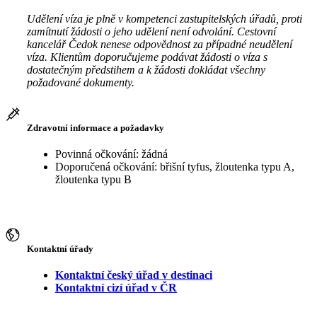
Udělení víza je plně v kompetenci zastupitelských úřadů, proti
zamítnutí žádosti o jeho udělení není odvolání. Cestovní
kancelář Čedok nenese odpovědnost za případné neudělení
víza. Klientům doporučujeme podávat žádosti o víza s
dostatečným předstihem a k žádosti dokládat všechny
požadované dokumenty.
Zdravotní informace a požadavky
Povinná očkování: žádná
Doporučená očkování: břišní tyfus, žloutenka typu A,
žloutenka typu B
Kontaktní úřady
Kontaktní český úřad v destinaci
Kontaktní cizí úřad v ČR