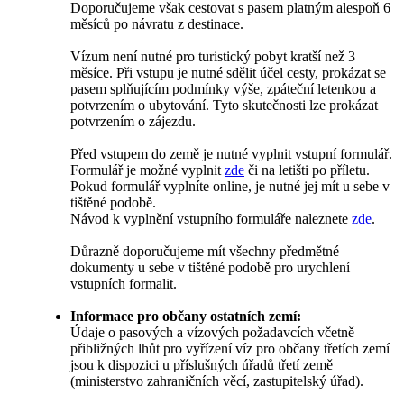
Doporučujeme však cestovat s pasem platným alespoň 6
měsíců po návratu z destinace.
Vízum není nutné pro turistický pobyt kratší než 3
měsíce. Při vstupu je nutné sdělit účel cesty, prokázat se
pasem splňujícím podmínky výše, zpáteční letenkou a
potvrzením o ubytování. Tyto skutečnosti lze prokázat
potvrzením o zájezdu.
Před vstupem do země je nutné vyplnit vstupní formulář.
Formulář je možné vyplnit
zde
či na letišti po příletu.
Pokud formulář vyplníte online, je nutné jej mít u sebe v
tištěné podobě.
Návod k vyplnění vstupního formuláře naleznete
zde
.
Důrazně doporučujeme mít všechny předmětné
dokumenty u sebe v tištěné podobě pro urychlení
vstupních formalit.
Informace pro občany ostatních zemí:
Údaje o pasových a vízových požadavcích včetně
přibližných lhůt pro vyřízení víz pro občany třetích zemí
jsou k dispozici u příslušných úřadů třetí země
(ministerstvo zahraničních věcí, zastupitelský úřad).