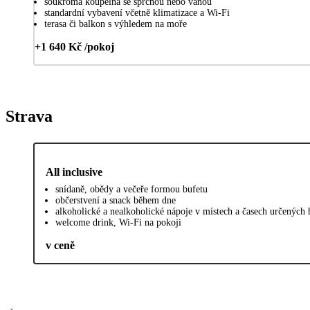
soukromá koupelna se sprchou nebo vanou
standardní vybavení včetně klimatizace a Wi-Fi
terasa či balkon s výhledem na moře
+1 640 Kč /pokoj
Strava
All inclusive
snídaně, obědy a večeře formou bufetu
občerstvení a snack během dne
alkoholické a nealkoholické nápoje v místech a časech určených
welcome drink, Wi-Fi na pokoji
v ceně