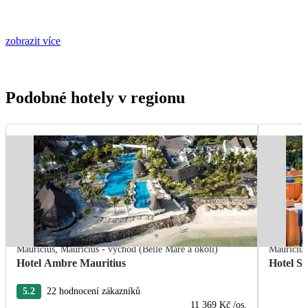
zobrazit více
Podobné hotely v regionu
Mauricius
,
Mauricius - východ (Belle Mare a okolí)
Mauricius
Hotel Ambre Mauritius
Hotel S
5.2
22 hodnocení zákazníků
11 369 Kč
/os.