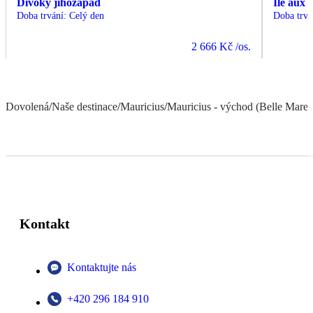
Divoký jihozápad
Ile aux 
Doba trvání
:
Celý den
Doba trvá
2 666 Kč
/os.
Dovolená
/
Naše destinace
/
Mauricius
/
Mauricius - východ (Belle Mare a
Kontakt
Kontaktujte nás
+420 296 184 910