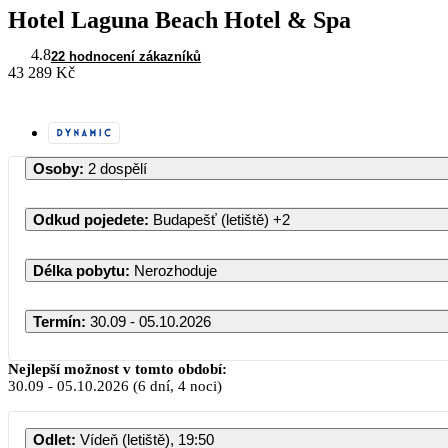
Hotel Laguna Beach Hotel & Spa
4.8
22 hodnocení zákazníků
43 289 Kč
Osoby
:
2 dospělí
Odkud pojedete
:
Budapešť (letiště)
+2
Délka pobytu
:
Nerozhoduje
Termín
:
30.09 - 05.10.2026
Nejlepší možnost v tomto období:
30.09
-
05.10.2026
(6 dní, 4 noci)
Odlet
:
Vídeň (letiště), 19:50