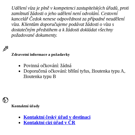
Udělení víza je plně v kompetenci zastupitelských úřadů, proti
zamítnutí žádosti o jeho udělení není odvolání. Cestovní
kancelář Čedok nenese odpovědnost za případné neudělení
víza. Klientům doporučujeme podávat žádosti o víza s
dostatečným předstihem a k žádosti dokládat všechny
požadované dokumenty.
Zdravotní informace a požadavky
Povinná očkování: žádná
Doporučená očkování: břišní tyfus, žloutenka typu A,
žloutenka typu B
Kontaktní úřady
Kontaktní český úřad v destinaci
Kontaktní cizí úřad v ČR