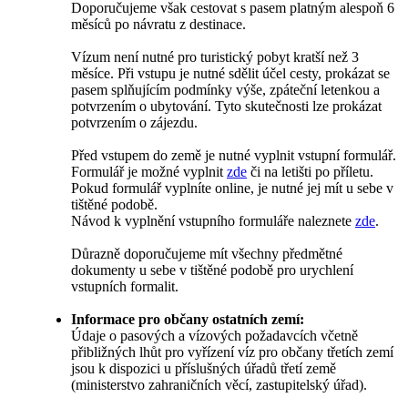
Doporučujeme však cestovat s pasem platným alespoň 6
měsíců po návratu z destinace.
Vízum není nutné pro turistický pobyt kratší než 3
měsíce. Při vstupu je nutné sdělit účel cesty, prokázat se
pasem splňujícím podmínky výše, zpáteční letenkou a
potvrzením o ubytování. Tyto skutečnosti lze prokázat
potvrzením o zájezdu.
Před vstupem do země je nutné vyplnit vstupní formulář.
Formulář je možné vyplnit
zde
či na letišti po příletu.
Pokud formulář vyplníte online, je nutné jej mít u sebe v
tištěné podobě.
Návod k vyplnění vstupního formuláře naleznete
zde
.
Důrazně doporučujeme mít všechny předmětné
dokumenty u sebe v tištěné podobě pro urychlení
vstupních formalit.
Informace pro občany ostatních zemí:
Údaje o pasových a vízových požadavcích včetně
přibližných lhůt pro vyřízení víz pro občany třetích zemí
jsou k dispozici u příslušných úřadů třetí země
(ministerstvo zahraničních věcí, zastupitelský úřad).