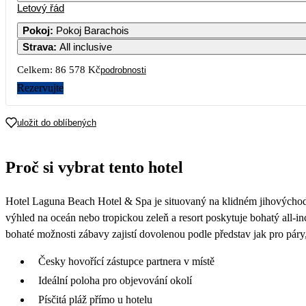
Letový řád
Pokoj
:
Pokoj Barachois
Strava
:
All inclusive
Celkem:
86 578 Kč
podrobnosti
Rezervujte
uložit do oblíbených
Proč si vybrat tento hotel
Hotel Laguna Beach Hotel & Spa je situovaný na klidném jihovýchodní
výhled na oceán nebo tropickou zeleň a resort poskytuje bohatý all-i
bohaté možnosti zábavy zajistí dovolenou podle představ jak pro páry,
Česky hovořící zástupce partnera v místě
Ideální poloha pro objevování okolí
Písčitá pláž přímo u hotelu