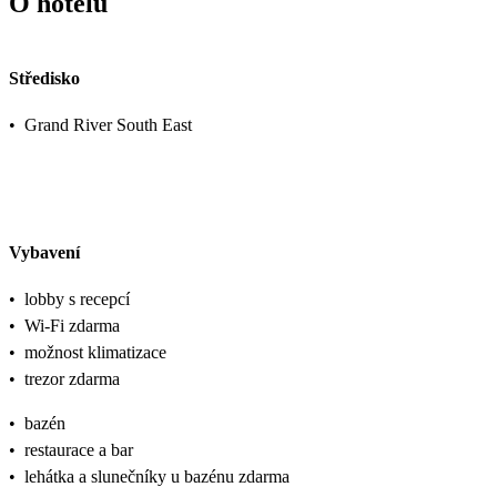
O hotelu
Středisko
•
Grand River South East
Vybavení
•
lobby s recepcí
•
Wi-Fi zdarma
•
možnost klimatizace
•
trezor zdarma
•
bazén
•
restaurace a bar
•
lehátka a slunečníky u bazénu zdarma