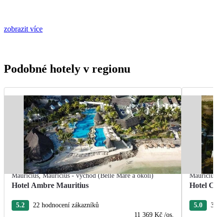
zobrazit více
Podobné hotely v regionu
Mauricius
,
Mauricius - východ (Belle Mare a okolí)
Mauricius
Hotel Ambre Mauritius
Hotel C
5.2
22 hodnocení zákazníků
5.0
3 
11 369 Kč
/os.