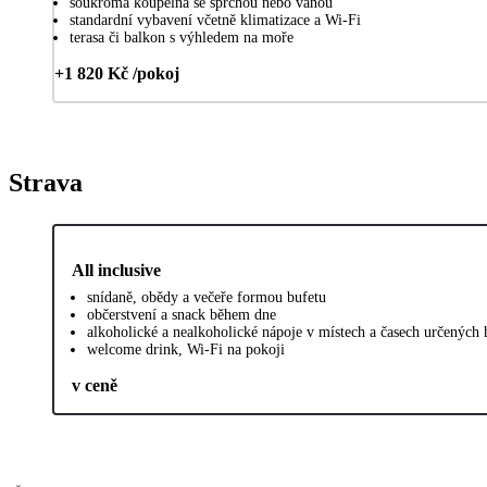
soukromá koupelna se sprchou nebo vanou
standardní vybavení včetně klimatizace a Wi-Fi
terasa či balkon s výhledem na moře
+1 820 Kč /pokoj
Strava
All inclusive
snídaně, obědy a večeře formou bufetu
občerstvení a snack během dne
alkoholické a nealkoholické nápoje v místech a časech určených
welcome drink, Wi-Fi na pokoji
v ceně