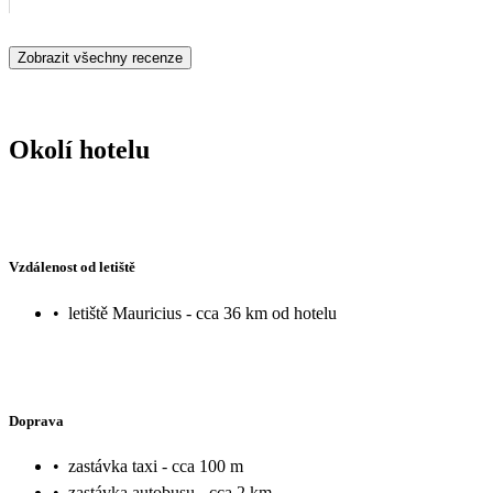
Zobrazit všechny recenze
Okolí hotelu
Vzdálenost od letiště
•
letiště Mauricius - cca 36 km od hotelu
Doprava
•
zastávka taxi - cca 100 m
•
zastávka autobusu - cca 2 km