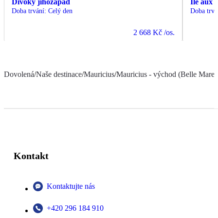
Divoký jihozápad
Ile aux 
Doba trvání
:
Celý den
Doba trvá
2 668 Kč
/os.
Dovolená
/
Naše destinace
/
Mauricius
/
Mauricius - východ (Belle Mare a
Kontakt
Kontaktujte nás
+420 296 184 910