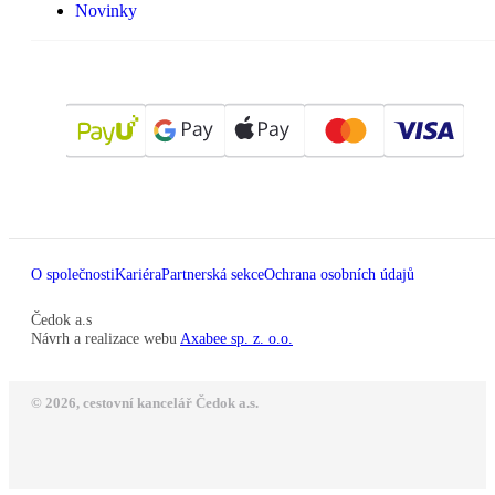
Novinky
O společnosti
Kariéra
Partnerská sekce
Ochrana osobních údajů
Čedok a.s
Návrh a realizace webu
Axabee sp. z. o.o.
© 2026, cestovní kancelář Čedok a.s.