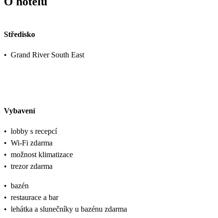
O hotelu
Středisko
•
Grand River South East
Vybavení
•
lobby s recepcí
•
Wi-Fi zdarma
•
možnost klimatizace
•
trezor zdarma
•
bazén
•
restaurace a bar
•
lehátka a slunečníky u bazénu zdarma