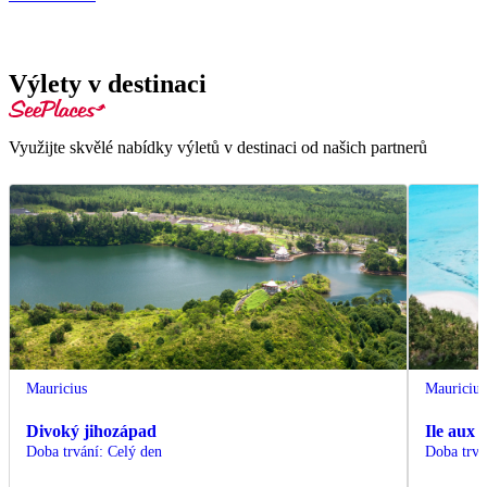
Výlety v destinaci
Využijte skvělé nabídky výletů v destinaci od našich partnerů
Mauricius
Mauricius
Divoký jihozápad
Ile aux 
Doba trvání
:
Celý den
Doba trvá