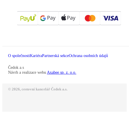
O společnosti
Kariéra
Partnerská sekce
Ochrana osobních údajů
Čedok a.s
Návrh a realizace webu
Axabee sp. z. o.o.
© 2026, cestovní kancelář Čedok a.s.