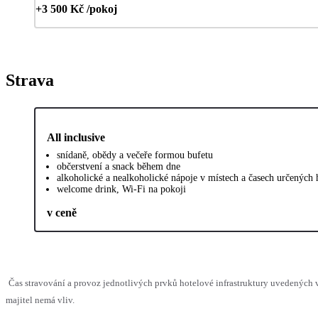
+3 500 Kč /pokoj
Strava
All inclusive
snídaně, obědy a večeře formou bufetu
občerstvení a snack během dne
alkoholické a nealkoholické nápoje v místech a časech určených
welcome drink, Wi-Fi na pokoji
v ceně
Čas stravování a provoz jednotlivých prvků hotelové infrastruktury uvedenýc
majitel nemá vliv.