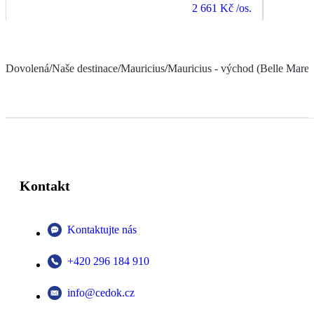
2 661 Kč
/os.
Dovolená
/
Naše destinace
/
Mauricius
/
Mauricius - východ (Belle Mare a
Kontakt
Kontaktujte nás
+420 296 184 910
info@cedok.cz