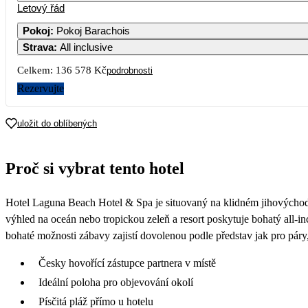
Letový řád
Pokoj
:
Pokoj Barachois
Strava
:
All inclusive
Celkem:
136 578 Kč
podrobnosti
Rezervujte
uložit do oblíbených
Proč si vybrat tento hotel
Hotel Laguna Beach Hotel & Spa je situovaný na klidném jihovýchodní
výhled na oceán nebo tropickou zeleň a resort poskytuje bohatý all-i
bohaté možnosti zábavy zajistí dovolenou podle představ jak pro páry,
Česky hovořící zástupce partnera v místě
Ideální poloha pro objevování okolí
Písčitá pláž přímo u hotelu