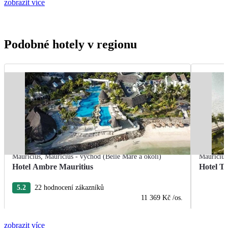
zobrazit více
Podobné hotely v regionu
Mauricius
,
Mauricius - východ (Belle Mare a okolí)
Mauricius
Hotel Ambre Mauritius
Hotel T
5.2
22 hodnocení zákazníků
11 369 Kč
/os.
zobrazit více