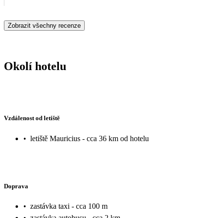
Zobrazit všechny recenze
Okolí hotelu
Vzdálenost od letiště
•
letiště Mauricius - cca 36 km od hotelu
Doprava
•
zastávka taxi - cca 100 m
•
zastávka autobusu - cca 2 km