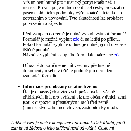
Vízum není nutné pro turistický pobyt kratší než 3
měsíce. Při vstupu je nutné sdělit účel cesty, prokázat se
pasem splňujícím podmínky výše, zpáteční letenkou a
potvrzením o ubytování. Tyto skutečnosti lze prokázat
potvrzením o zájezdu.
Před vstupem do země je nutné vyplnit vstupní formulář.
Formulář je možné vyplnit
zde
či na letišti po příletu.
Pokud formulář vyplníte online, je nutné jej mít u sebe v
tištěné podobě.
Návod k vyplnění vstupního formuláře naleznete
zde
.
Důrazně doporučujeme mít všechny předmětné
dokumenty u sebe v tištěné podobě pro urychlení
vstupních formalit.
Informace pro občany ostatních zemí:
Údaje o pasových a vízových požadavcích včetně
přibližných lhůt pro vyřízení víz pro občany třetích zemí
jsou k dispozici u příslušných úřadů třetí země
(ministerstvo zahraničních věcí, zastupitelský úřad).
Udělení víza je plně v kompetenci zastupitelských úřadů, proti
zamítnutí žádosti o jeho udělení není odvolání. Cestovní