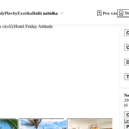
zdy
Plavby
Exotika
Další nabídka
Pro vás
St
 okolí)
/
Hotel Friday Attitude
O
D
T
Ne
29
(6
O
Le
P