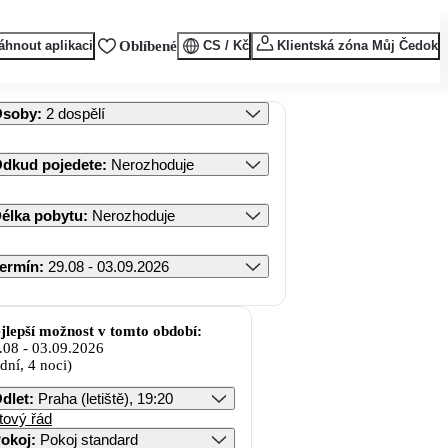
áhnout aplikaci
Oblíbené
CS / Kč
Klientská zóna Můj Čedok
Osoby
:
2 dospělí
dkud pojedete
:
Nerozhoduje
élka pobytu
:
Nerozhoduje
ermín
:
29.08 - 03.09.2026
jlepší možnost v tomto období:
.08
-
03.09.2026
 dní, 4 noci)
dlet
:
Praha (letiště), 19:20
tový řád
okoj
:
Pokoj standard