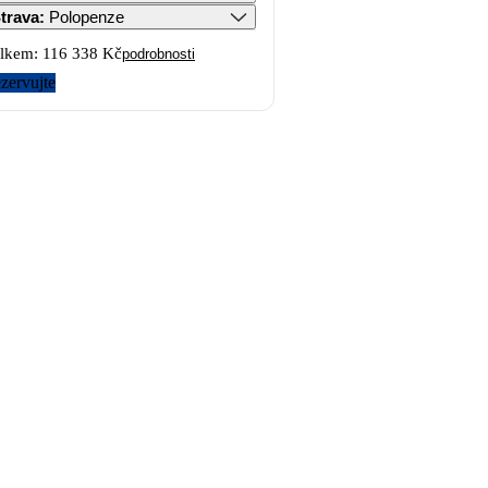
trava
:
Polopenze
lkem:
116 338 Kč
podrobnosti
zervujte