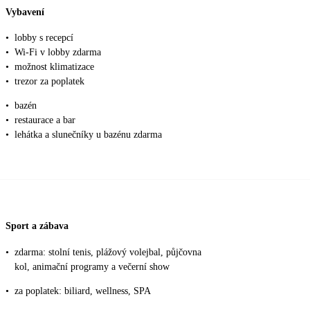
Vybavení
•
lobby s recepcí
•
Wi-Fi v lobby zdarma
•
možnost klimatizace
•
trezor za poplatek
•
bazén
•
restaurace a bar
•
lehátka a slunečníky u bazénu zdarma
Sport a zábava
•
zdarma: stolní tenis, plážový volejbal, půjčovna
kol, animační programy a večerní show
•
za poplatek: biliard, wellness, SPA