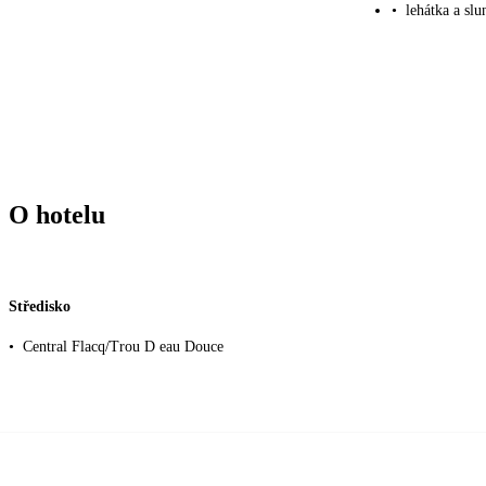
•
lehátka a sl
O hotelu
Středisko
•
Central Flacq/Trou D eau Douce