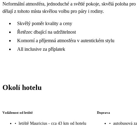
Neformální atmosféra, jednoduché a světlé pokoje, skvělá poloha pro 
dělají z tohoto místa skvělou volbu pro páry i rodiny.
Skvělý poměr kvality a ceny
Řetězec dbající na udržitelnost
Komorní a příjemná atmosféra v autentickém stylu
All inclusive za příplatek
Okolí hotelu
Vzdálenost od letiště
Doprava
•
letiště Mauricius - cca 43 km od hotelu
•
autobusová za