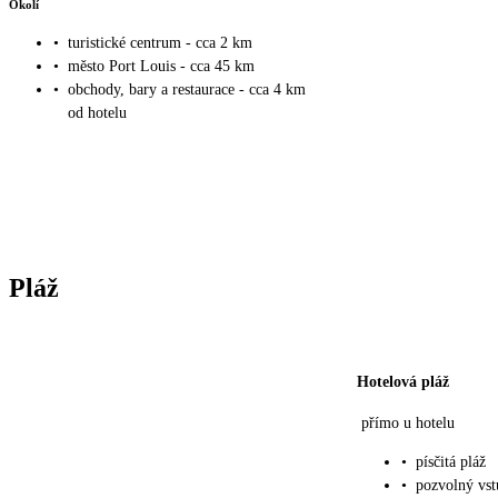
Okolí
•
turistické centrum - cca 2 km
•
město Port Louis - cca 45 km
•
obchody, bary a restaurace - cca 4 km
od hotelu
Pláž
Hotelová pláž
přímo u hotelu
•
písčitá pláž
•
pozvolný vst