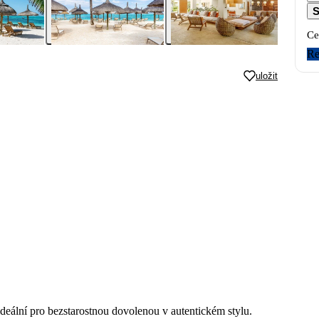
S
Ce
Re
uložit
 ideální pro bezstarostnou dovolenou v autentickém stylu.