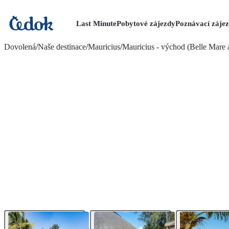
Last Minute
Pobytové zájezdy
Poznávací záje
více fotografií (16)
Dovolená
/
Naše destinace
/
Mauricius
/
Mauricius - východ (Belle Mare a