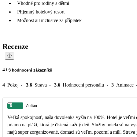
Vhodné pro rodiny s dětmi
Příjemný hotelový resort
Možnost all inclusive za příplatek
Recenze
4.0
3 hodnocení zákazníků
4
Pokoj
3.6
Strava
3.6
Hodnocení personálu
3
Animace
6
Zoltán
Veľká spokojnosť, naša dovolenka vyšla na 100%. Hotel je veľmi 
priamo na pláži, ktorá je čistená každý deň. Služby hotela sú na vy
majú super zorganizované, domáci sú veľmi pozorní a milí. Strava je rôznorodá a veľmi