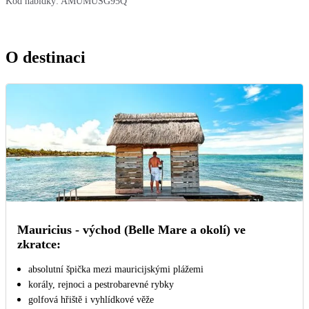
Kód nabídky:
AMUMUSG95Q
O destinaci
Mauricius - východ (Belle Mare a okolí) ve
zkratce:
absolutní špička mezi mauricijskými plážemi
korály, rejnoci a pestrobarevné rybky
golfová hřiště i vyhlídkové věže