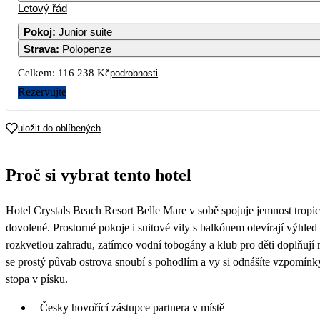
Letový řád
Pokoj
:
Junior suite
Strava
:
Polopenze
3
4
5
6
7
Celkem:
116 238 Kč
podrobnosti
10
11
12
13
14
1
Rezervujte
17
18
19
20
21
2
uložit do oblíbených
84 159
61 639
58 119
76 879
57 059
69 
24
25
26
27
28
2
Proč si vybrat tento hotel
64 809
56 999
53 569
60 869
50 529
65 
31
Hotel Crystals Beach Resort Belle Mare v sobě spojuje jemnost tropic
56 719
dovolené. Prostorné pokoje i suitové vily s balkónem otevírají výhled
rozkvetlou zahradu, zatímco vodní tobogány a klub pro děti doplňují 
se prostý půvab ostrova snoubí s pohodlím a vy si odnášíte vzpomínky,
stopa v písku.
Česky hovořící zástupce partnera v místě