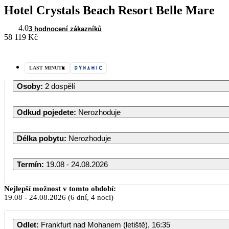
Hotel Crystals Beach Resort Belle Mare
4.0
3 hodnocení zákazníků
58 119 Kč
LAST MINUTE
Osoby
:
2 dospělí
Odkud pojedete
:
Nerozhoduje
Délka pobytu
:
Nerozhoduje
Termín
:
19.08 - 24.08.2026
Srpen 2026
Nejlepší možnost v tomto období:
19.08
-
24.08.2026
(6 dní, 4 noci)
PO
ÚT
ST
ČT
PÁ
S
Odlet
:
Frankfurt nad Mohanem (letiště), 16:35