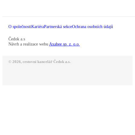
O společnosti
Kariéra
Partnerská sekce
Ochrana osobních údajů
Čedok a.s
Návrh a realizace webu
Axabee sp. z. o.o.
© 2026, cestovní kancelář Čedok a.s.