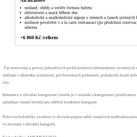
All inclusive
snídaně, obědy a večeře formou bufetu
občerstvení a snack během dne
alkoholické a nealkoholické nápoje v místech a časech určených
možnost povečeřet v a la carte restrauraci (po předchozí rezervac
zdarma
+6 860 Kč /celkem
Čas stravování a provoz jednotlivých prvků hotelové infrastruktury uvedenýc
změnám v důsledku sezónnosti, povětrnostních podmínek, požadavků hostů nebo 
vliv.
Informace o oficiální kategorizaci hotelu je v souladu s kategorizací používanou
uplatňuje vlastní kritéria pro udělení konkrétní kategorie.
Polovina hvězdičky uvedená ve slovním popisu může označovat nadhodnoceno
ve srovnání s oficiální kategorií.