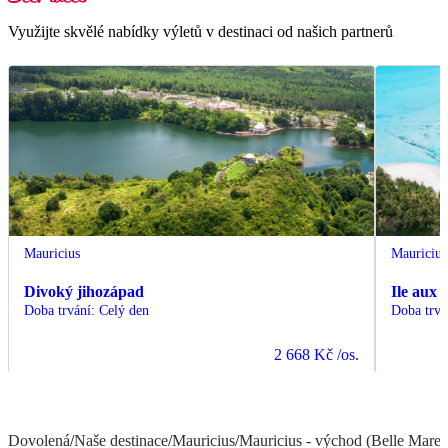
Využijte skvělé nabídky výletů v destinaci od našich partnerů
Mauricius
Mauricius
Divoký jihozápad
Ile aux 
Doba trvání
:
Celý den
Doba trvá
2 668 Kč
/os.
Dovolená
/
Naše destinace
/
Mauricius
/
Mauricius - východ (Belle Mare a