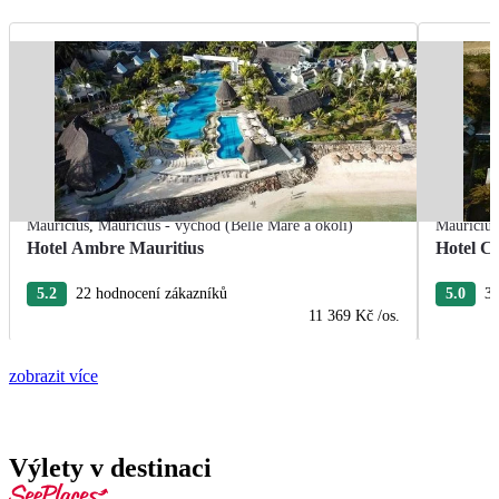
Mauricius
,
Mauricius - východ (Belle Mare a okolí)
Mauricius
Hotel Ambre Mauritius
Hotel C
5.2
22 hodnocení zákazníků
5.0
3 
11 369 Kč
/os.
zobrazit více
Výlety v destinaci