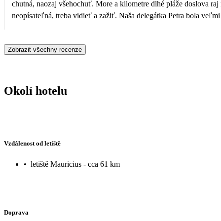
chutná, naozaj všehochuť. More a kilometre dlhé pláže doslova raj na zemi. Scenéria
neopísateľná, treba vidieť a zažiť. Naša delegátka Petra bola veľmi
nápomocná vždy keď sme potrebovali poradiť. Ak budeme mať mož
vrátime. Ďakujeme CK ČEDOK
Zobrazit všechny recenze
Okolí hotelu
Vzdálenost od letiště
•
letiště Mauricius - cca 61 km
Doprava