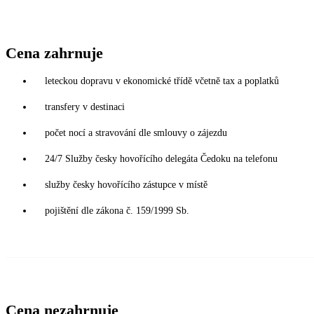
Cena zahrnuje
leteckou dopravu v ekonomické třídě včetně tax a poplatků
transfery v destinaci
počet nocí a stravování dle smlouvy o zájezdu
24/7 Služby česky hovořícího delegáta Čedoku na telefonu
služby česky hovořícího zástupce v místě
pojištění dle zákona č. 159/1999 Sb.
Cena nezahrnuje