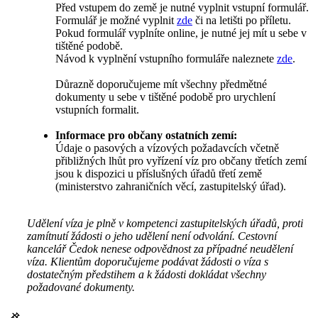
Před vstupem do země je nutné vyplnit vstupní formulář.
Formulář je možné vyplnit
zde
či na letišti po příletu.
Pokud formulář vyplníte online, je nutné jej mít u sebe v
tištěné podobě.
Návod k vyplnění vstupního formuláře naleznete
zde
.
Důrazně doporučujeme mít všechny předmětné
dokumenty u sebe v tištěné podobě pro urychlení
vstupních formalit.
Informace pro občany ostatních zemí:
Údaje o pasových a vízových požadavcích včetně
přibližných lhůt pro vyřízení víz pro občany třetích zemí
jsou k dispozici u příslušných úřadů třetí země
(ministerstvo zahraničních věcí, zastupitelský úřad).
Udělení víza je plně v kompetenci zastupitelských úřadů, proti
zamítnutí žádosti o jeho udělení není odvolání. Cestovní
kancelář Čedok nenese odpovědnost za případné neudělení
víza. Klientům doporučujeme podávat žádosti o víza s
dostatečným předstihem a k žádosti dokládat všechny
požadované dokumenty.