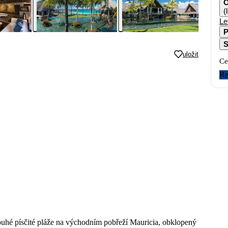
O
(
Le
P
S
uložit
Ce
Re
louhé písčité pláže na východním pobřeží Mauricia, obklopený