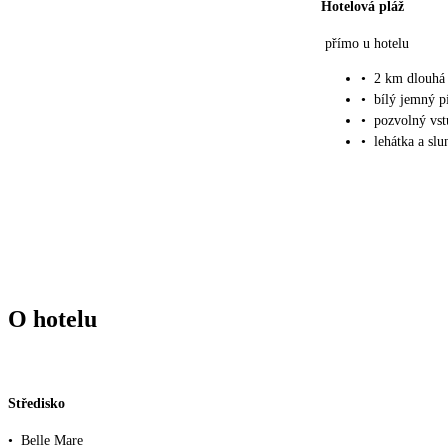
Hotelová pláž
přímo u hotelu
•
2 km dlouhá 
•
bílý jemný p
•
pozvolný vst
•
lehátka a sl
O hotelu
Středisko
•
Belle Mare