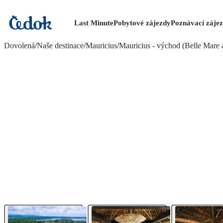
Last Minute
Pobytové zájezdy
Poznávací záje
více fotografií (32)
Dovolená
/
Naše destinace
/
Mauricius
/
Mauricius - východ (Belle Mare a