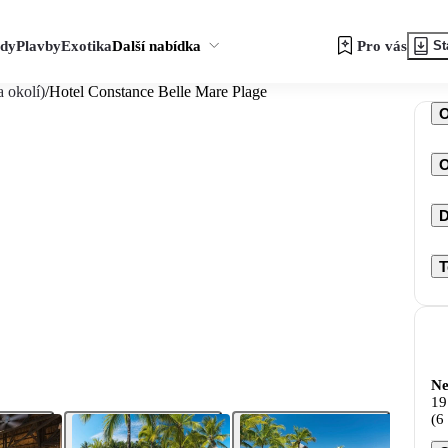
zdy
Plavby
Exotika
Další nabídka
Pro vás
St
 okolí)
/
Hotel Constance Belle Mare Plage
O
D
T
Ne
19
(6