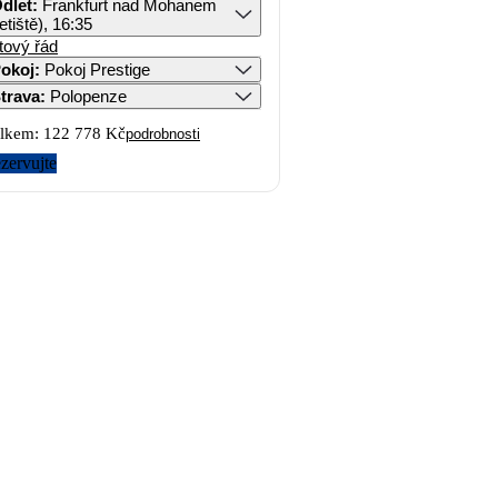
dlet
:
Frankfurt nad Mohanem
letiště), 16:35
tový řád
okoj
:
Pokoj Prestige
trava
:
Polopenze
lkem:
122 778 Kč
podrobnosti
zervujte