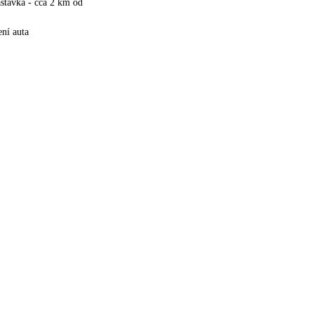
stávka - cca 2 km od
ní auta