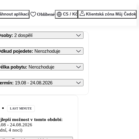
áhnout aplikaci
Oblíbené
CS / Kč
Klientská zóna Můj Čedok
Osoby
:
2 dospělí
dkud pojedete
:
Nerozhoduje
élka pobytu
:
Nerozhoduje
ermín
:
19.08 - 24.08.2026
LAST MINUTE
jlepší možnost v tomto období:
.08
-
24.08.2026
 dní, 4 noci)