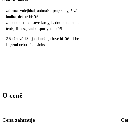
•
zdarma: volejhbal, animační programy, živá
hudba, dětské hřiště
•
za poplatek: tenisové kurty, badminton, stolní
tenis, fitness, vodní sporty na pláži
•
2 špičkové 18ti jamkové golfové hřiště - The
Legend nebo The Links
O ceně
Cena zahrnuje
Ce