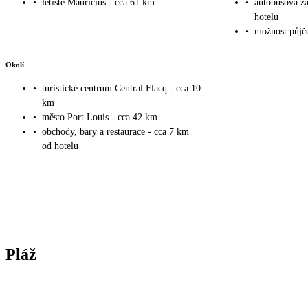
•
letiště Mauricius - cca 61 km
•
autobusová za
hotelu
•
možnost půjče
Okolí
•
turistické centrum Central Flacq - cca 10
km
•
město Port Louis - cca 42 km
•
obchody, bary a restaurace - cca 7 km
od hotelu
Pláž