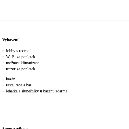
Vybavení
•
lobby s recepcí
•
Wi-Fi za poplatek
•
možnost klimatizace
•
trezor za poplatek
•
bazén
•
restaurace a bar
•
lehátka a slunečníky u bazénu zdarma
Sport a zábava