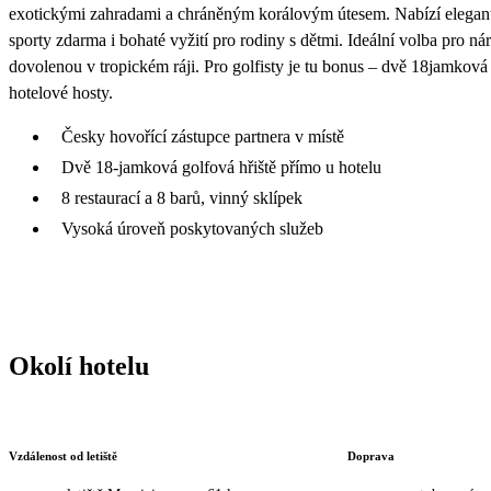
exotickými zahradami a chráněným korálovým útesem. Nabízí elegantn
sporty zdarma i bohaté vyžití pro rodiny s dětmi. Ideální volba pro ná
dovolenou v tropickém ráji. Pro golfisty je tu bonus – dvě 18jamková
hotelové hosty.
Česky hovořící zástupce partnera v místě
Dvě 18-jamková golfová hřiště přímo u hotelu
8 restaurací a 8 barů, vinný sklípek
Vysoká úroveň poskytovaných služeb
Okolí hotelu
Vzdálenost od letiště
Doprava