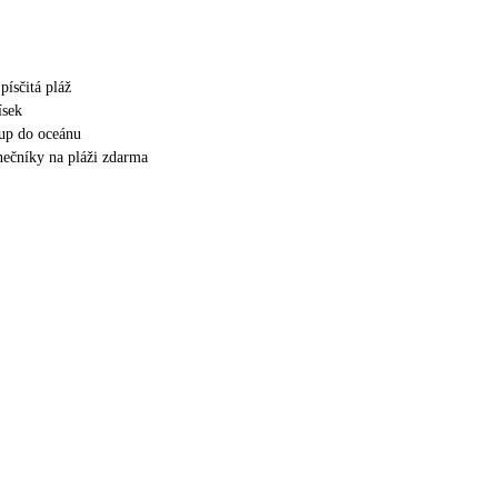
písčitá pláž
ísek
up do oceánu
unečníky na pláži zdarma