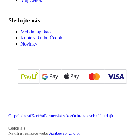
Můj Čedok
Sledujte nás
Mobilní aplikace
Kupte si knihu Čedok
Novinky
O společnosti
Kariéra
Partnerská sekce
Ochrana osobních údajů
Čedok a.s
Návrh a realizace webu
Axabee sp. z. o.o.