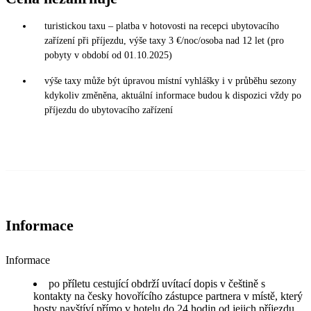
turistickou taxu – platba v hotovosti na recepci ubytovacího
zařízení při příjezdu, výše taxy 3 €/noc/osoba nad 12 let (pro
pobyty v období od 01.10.2025)
výše taxy může být úpravou místní vyhlášky i v průběhu sezony
kdykoliv změněna, aktuální informace budou k dispozici vždy po
příjezdu do ubytovacího zařízení
Informace
Informace
po příletu cestující obdrží uvítací dopis v češtině s
kontakty na česky hovořícího zástupce partnera v místě, který
hosty navštíví přímo v hotelu do 24 hodin od jejich příjezdu