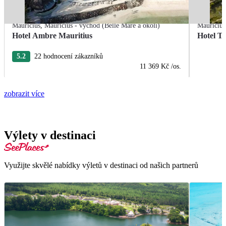
Mauricius
,
Mauricius - východ (Belle Mare a okolí)
Mauricius
Hotel Ambre Mauritius
Hotel T
5.2
22 hodnocení zákazníků
11 369 Kč
/os.
zobrazit více
Výlety v destinaci
Využijte skvělé nabídky výletů v destinaci od našich partnerů