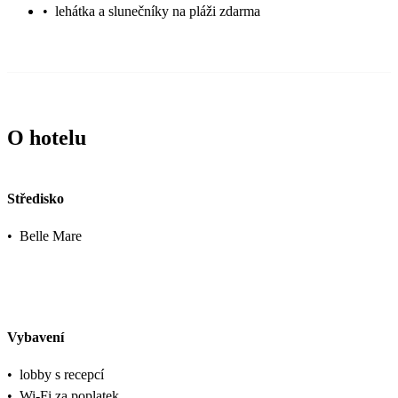
•
lehátka a slunečníky na pláži zdarma
O hotelu
Středisko
•
Belle Mare
Vybavení
•
lobby s recepcí
•
Wi-Fi za poplatek