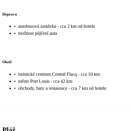
Doprava
•
autobusová zastávka - cca 2 km od hotelu
•
možnost půjčení auta
Okolí
•
turistické centrum Central Flacq - cca 10 km
•
město Port Louis - cca 42 km
•
obchody, bary a restaurace - cca 7 km od hotelu
Pláž