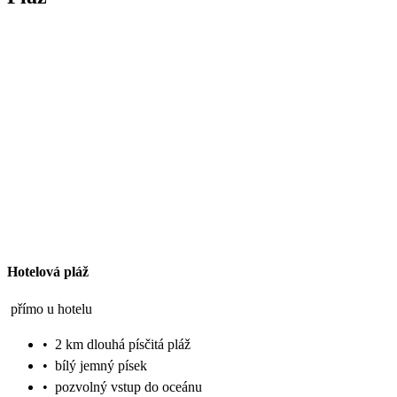
Hotelová pláž
přímo u hotelu
•
2 km dlouhá písčitá pláž
•
bílý jemný písek
•
pozvolný vstup do oceánu