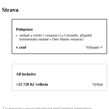
Strava
Polopenze
snídaně a večeře v restauraci La Citronelle, případně
kontinentální snídaně v Deer Hunter restauraci
v ceně
Vybrané
All inclusive
+21 720 Kč /celkem
Vybrat
Čas stravování a provoz jednotlivých prvků hotelové infrastruktury