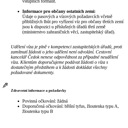
vstupních formalit.
Informace pro občany ostatních zemí:
Údaje o pasových a vízových požadavcích včetně
přibližných lhůt pro vyřízení víz pro občany třetích zemí
jsou k dispozici u příslušných úřadů třetí země
(ministerstvo zahraničních věcí, zastupitelský úřad).
Udělení víza je plně v kompetenci zastupitelských úřadů, proti
zamítnutí žádosti o jeho udělení není odvolání. Cestovní
kancelář Čedok nenese odpovědnost za případné neudělení
víza. Klientům doporučujeme podávat žádosti o víza s
dostatečným předstihem a k žádosti dokládat všechny
požadované dokumenty.
Zdravotní informace a požadavky
Povinná očkování: žádná
Doporučená očkování: břišní tyfus, žloutenka typu A,
žloutenka typu B