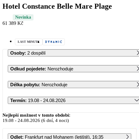
Hotel Constance Belle Mare Plage
Novinka
61 389 Kč
LAST MINUTE
Osoby
:
2 dospělí
Odkud pojedete
:
Nerozhoduje
Délka pobytu
:
Nerozhoduje
Termín
:
19.08 - 24.08.2026
Srpen 2026
Nejlepší možnost v tomto období:
19.08
-
24.08.2026
(6 dní, 4 noci)
PO
ÚT
ST
ČT
PÁ
SO
NE
Odlet
:
Frankfurt nad Mohanem (letiště), 16:35