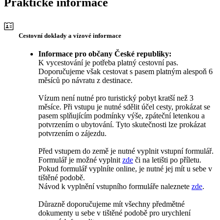
Praktické informace
Cestovní doklady a vízové informace
Informace pro občany České republiky:
K vycestování je potřeba platný cestovní pas.
Doporučujeme však cestovat s pasem platným alespoň 6
měsíců po návratu z destinace.
Vízum není nutné pro turistický pobyt kratší než 3
měsíce. Při vstupu je nutné sdělit účel cesty, prokázat se
pasem splňujícím podmínky výše, zpáteční letenkou a
potvrzením o ubytování. Tyto skutečnosti lze prokázat
potvrzením o zájezdu.
Před vstupem do země je nutné vyplnit vstupní formulář.
Formulář je možné vyplnit
zde
či na letišti po příletu.
Pokud formulář vyplníte online, je nutné jej mít u sebe v
tištěné podobě.
Návod k vyplnění vstupního formuláře naleznete
zde
.
Důrazně doporučujeme mít všechny předmětné
dokumenty u sebe v tištěné podobě pro urychlení