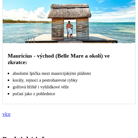
Mauricius - východ (Belle Mare a okolí) ve
zkratce:
absolutní špička mezi mauricijskými plážemi
korály, rejnoci a pestrobarevné rybky
golfová hřiště i vyhlídkové věže
počasí jako z pohlednice
více