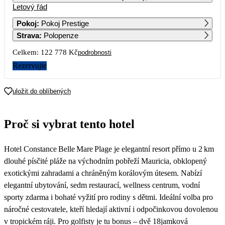
Letový řád
1
2
Pokoj
:
Pokoj Prestige
Strava
:
Polopenze
3
4
5
6
7
8
9
Celkem:
122 778 Kč
podrobnosti
10
11
12
13
14
15
16
Rezervujte
69 179
17
18
19
20
21
22
23
uložit do oblíbených
71 639
65 519
61 389
74 689
60 329
77 489
64 679
24
25
26
27
28
29
30
Proč si vybrat tento hotel
71 129
61 609
57 569
63 349
53 439
67 569
59 059
31
Hotel Constance Belle Mare Plage je elegantní resort přímo u 2 km
58 519
dlouhé písčité pláže na východním pobřeží Mauricia, obklopený
exotickými zahradami a chráněným korálovým útesem. Nabízí
elegantní ubytování, sedm restaurací, wellness centrum, vodní
sporty zdarma i bohaté vyžití pro rodiny s dětmi. Ideální volba pro
náročné cestovatele, kteří hledají aktivní i odpočinkovou dovolenou
v tropickém ráji. Pro golfisty je tu bonus – dvě 18jamková