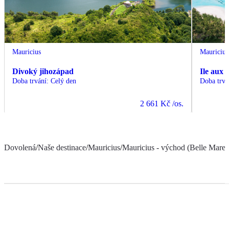
Mauricius
Mauricius
Divoký jihozápad
Ile aux 
Doba trvání
:
Celý den
Doba trvá
2 661 Kč
/os.
Dovolená
/
Naše destinace
/
Mauricius
/
Mauricius - východ (Belle Mare a