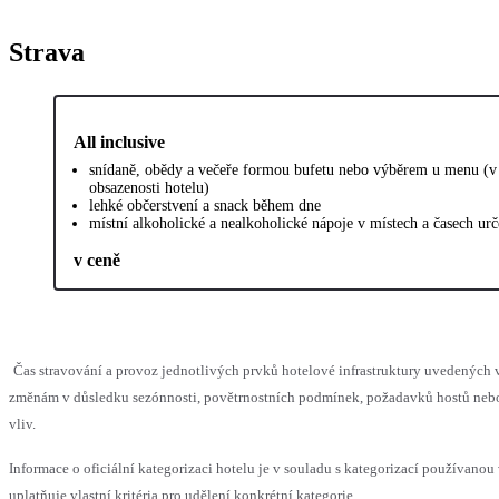
Strava
All inclusive
snídaně, obědy a večeře formou bufetu nebo výběrem u menu (v z
obsazenosti hotelu)
lehké občerstvení a snack během dne
místní alkoholické a nealkoholické nápoje v místech a časech ur
v ceně
Čas stravování a provoz jednotlivých prvků hotelové infrastruktury uvedenýc
změnám v důsledku sezónnosti, povětrnostních podmínek, požadavků hostů nebo 
vliv.
Informace o oficiální kategorizaci hotelu je v souladu s kategorizací používanou
uplatňuje vlastní kritéria pro udělení konkrétní kategorie.