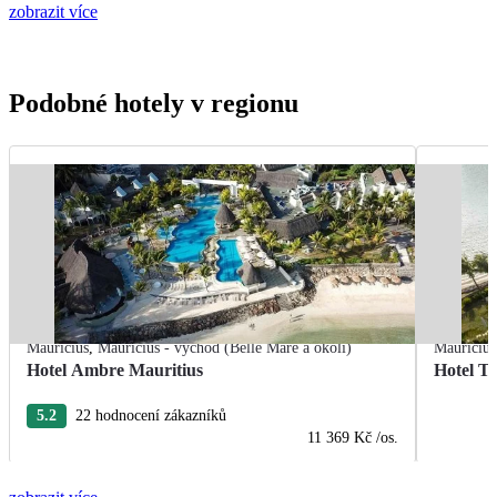
zobrazit více
Podobné hotely v regionu
Mauricius
,
Mauricius - východ (Belle Mare a okolí)
Mauricius
Hotel Ambre Mauritius
Hotel T
5.2
22 hodnocení zákazníků
11 369 Kč
/os.