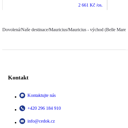
2 661 Kč
/os.
Dovolená
/
Naše destinace
/
Mauricius
/
Mauricius - východ (Belle Mare a
Kontakt
Kontaktujte nás
+420 296 184 910
info@cedok.cz