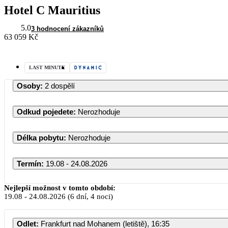
Hotel C Mauritius
5.0
3 hodnocení zákazníků
63 059 Kč
LAST MINUTE
Osoby
:
2 dospělí
Odkud pojedete
:
Nerozhoduje
Délka pobytu
:
Nerozhoduje
Termín
:
19.08 - 24.08.2026
Srpen 2026
Nejlepší možnost v tomto období:
19.08
-
24.08.2026
(6 dní, 4 noci)
PO
ÚT
ST
ČT
PÁ
Odlet
:
Frankfurt nad Mohanem (letiště), 16:35