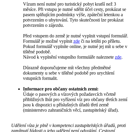
Vízum není nutné pro turistický pobyt kratší než 3
měsíce. Při vstupu je nutné sdělit účel cesty, prokázat se
pasem splňujícím podmínky výše, zpáteční letenkou a
potvrzením o ubytování. Tyto skutečnosti lze prokázat
potvrzením o zájezdu.
Před vstupem do země je nutné vyplnit vstupní formulář.
Formulář je možné vyplnit
zde
či na letišti po příletu.
Pokud formulář vyplníte online, je nutné jej mít u sebe v
tištěné podobě.
Návod k vyplnění vstupního formuláře naleznete
zde
.
Důrazně doporučujeme mít všechny předmětné
dokumenty u sebe v tištěné podobě pro urychlení
vstupních formalit.
Informace pro občany ostatních zemí:
Údaje o pasových a vízových požadavcích včetně
přibližných lhůt pro vyřízení víz pro občany třetích zemí
jsou k dispozici u příslušných úřadů třetí země
(ministerstvo zahraničních věcí, zastupitelský úřad).
Udělení víza je plně v kompetenci zastupitelských úřadů, proti
zamítnutí žádosti o jeho udělení není odvolání. Cestovní