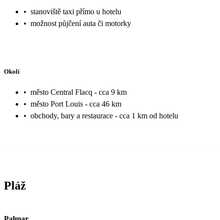
•
stanoviště taxi přímo u hotelu
•
možnost půjčení auta či motorky
Okolí
•
město Central Flacq - cca 9 km
•
město Port Louis - cca 46 km
•
obchody, bary a restaurace - cca 1 km od hotelu
Pláž
Palmar