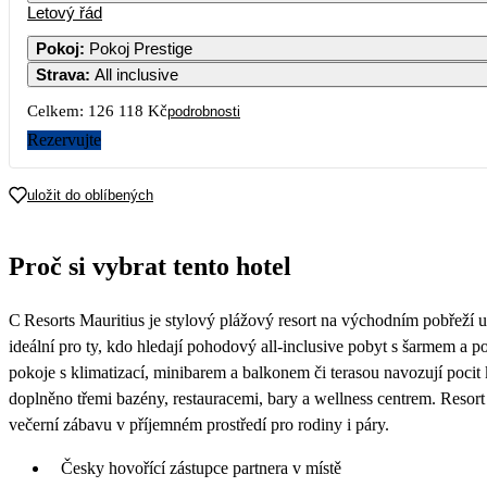
Letový řád
Pokoj
:
Pokoj Prestige
Strava
:
All inclusive
3
4
5
6
7
Celkem:
126 118 Kč
podrobnosti
10
11
12
13
14
Rezervujte
10
17
18
19
20
21
uložit do oblíbených
77 939
67 809
63 059
77 609
61 999
79
24
25
26
27
28
Proč si vybrat tento hotel
74 049
65 169
60 499
65 639
55 729
69
31
C Resorts Mauritius je stylový plážový resort na východním pobřeží u
64 819
ideální pro ty, kdo hledají pohodový all‑inclusive pobyt s šarmem a
pokoje s klimatizací, minibarem a balkonem či terasou navozují poci
doplněno třemi bazény, restauracemi, bary a wellness centrem. Resort
večerní zábavu v příjemném prostředí pro rodiny i páry.
Česky hovořící zástupce partnera v místě