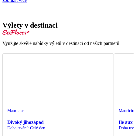
zobrazit více
Výlety v destinaci
Využijte skvělé nabídky výletů v destinaci od našich partnerů
Mauricius
Mauricius
Divoký jihozápad
Ile aux 
Doba trvání
:
Celý den
Doba trvá