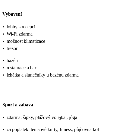
Vybavení
•
lobby s recepcí
•
Wi-Fi zdarma
•
možnost klimatizace
•
trezor
•
bazén
•
restaurace a bar
•
lehátka a slunečníky u bazénu zdarma
Sport a zábava
•
zdarma: šipky, plážový volejbal, jóga
•
za poplatek: tenisové kurty, fitness, půjčovna kol