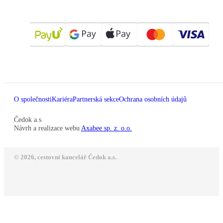
O společnosti
Kariéra
Partnerská sekce
Ochrana osobních údajů
Čedok a.s
Návrh a realizace webu
Axabee sp. z. o.o.
© 2026, cestovní kancelář Čedok a.s.