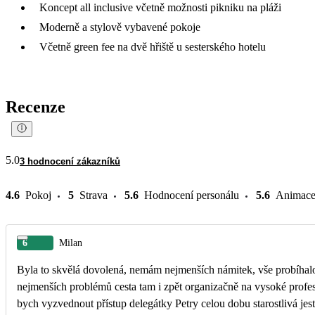
Koncept all inclusive včetně možnosti pikniku na pláži
Moderně a stylově vybavené pokoje
Včetně green fee na dvě hřiště u sesterského hotelu
Recenze
5.0
3 hodnocení zákazníků
4.6
Pokoj
5
Strava
5.6
Hodnocení personálu
5.6
Animac
6
Milan
Byla to skvělá dovolená, nemám nejmenších námitek, vše probíhalo
nejmenších problémů cesta tam i zpět organizačně na vysoké profes
bych vyzvednout přístup delegátky Petry celou dobu starostlivá jestli je vše v pořádku a