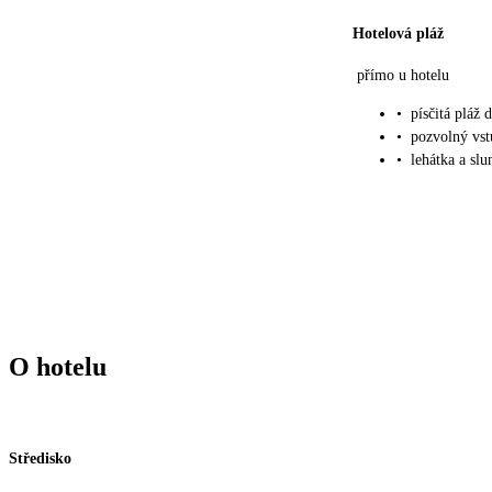
Hotelová pláž
přímo u hotelu
•
písčitá pláž
•
pozvolný vst
•
lehátka a sl
O hotelu
Středisko