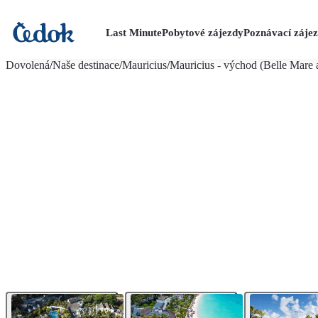
Last Minute
Pobytové zájezdy
Poznávací záje
více fotografií (25)
Dovolená
/
Naše destinace
/
Mauricius
/
Mauricius - východ (Belle Mare a