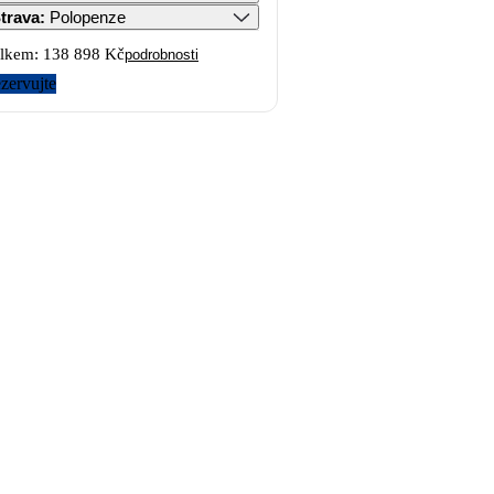
trava
:
Polopenze
lkem:
138 898 Kč
podrobnosti
zervujte