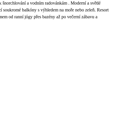
á k šnorchlování a vodním radovánkám . Moderní a světlé
ízí soukromé balkóny s výhledem na moře nebo zeleň. Resort
amem od ranní jógy přes bazény až po večerní zábavu a