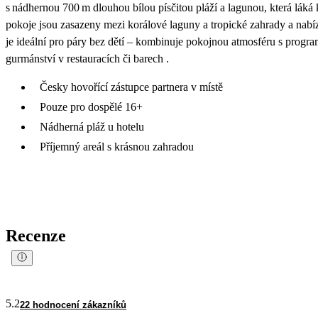
s nádhernou 700 m dlouhou bílou písčitou pláží a lagunou, která lák
pokoje jsou zasazeny mezi korálové laguny a tropické zahrady a nab
je ideální pro páry bez dětí – kombinuje pokojnou atmosféru s progr
gurmánství v restauracích či barech .
Česky hovořící zástupce partnera v místě
Pouze pro dospělé 16+
Nádherná pláž u hotelu
Příjemný areál s krásnou zahradou
Recenze
5.2
22 hodnocení zákazníků