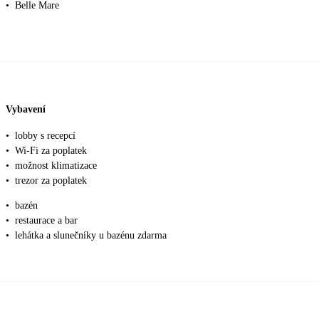
•
Belle Mare
Vybavení
•
lobby s recepcí
•
Wi-Fi za poplatek
•
možnost klimatizace
•
trezor za poplatek
•
bazén
•
restaurace a bar
•
lehátka a slunečníky u bazénu zdarma