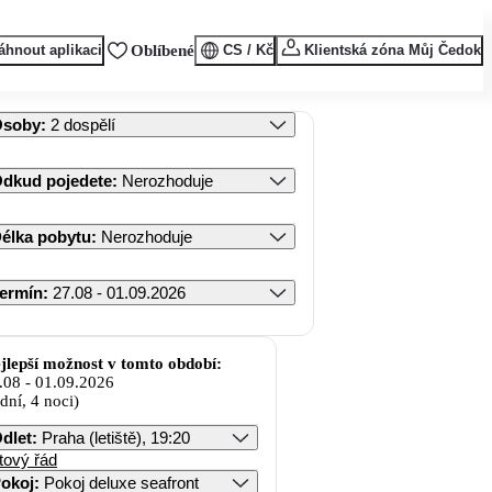
áhnout aplikaci
Oblíbené
CS / Kč
Klientská zóna Můj Čedok
Osoby
:
2 dospělí
dkud pojedete
:
Nerozhoduje
élka pobytu
:
Nerozhoduje
ermín
:
27.08 - 01.09.2026
jlepší možnost v tomto období:
.08
-
01.09.2026
 dní, 4 noci)
dlet
:
Praha (letiště), 19:20
tový řád
okoj
:
Pokoj deluxe seafront