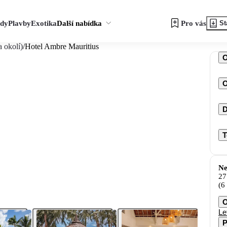
zdy
Plavby
Exotika
Další nabídka
Pro vás
St
 okolí)
/
Hotel Ambre Mauritius
O
D
T
Ne
27
(6
O
Le
P