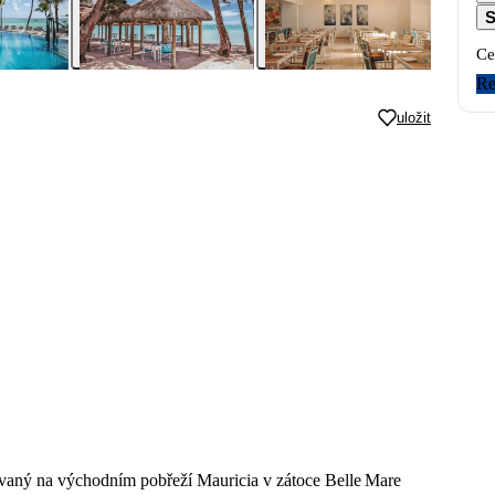
S
Ce
Re
uložit
uovaný na východním pobřeží Mauricia v zátoce Belle Mare