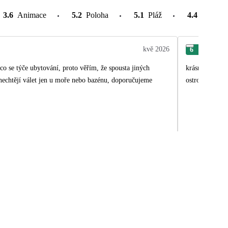
3.6
Animace
5.2
Poloha
5.1
Pláž
4.4
Atrakce
kvě 2026
6
Dan
 ubytování, proto věřím, že spousta jiných
krásne prostredie, úžasní ľudi
nechtějí válet jen u moře nebo bazénu, doporučujeme
ostrovoch - vy