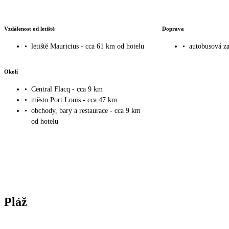
Vzdálenost od letiště
Doprava
•
letiště Mauricius - cca 61 km od hotelu
•
autobusová za
Okolí
•
Central Flacq - cca 9 km
•
město Port Louis - cca 47 km
•
obchody, bary a restaurace - cca 9 km
od hotelu
Pláž