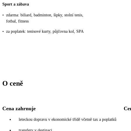
Sport a zábava
•
zdarma: biliard, badminton, šipky, stolní tenis,
fotbal, fitness
•
za poplatek: tenisové kurty, půjčovna kol, SPA
O ceně
Cena zahrnuje
Ce
leteckou dopravu v ekonomické třídě včetně tax a poplatků
transfery v destinaci