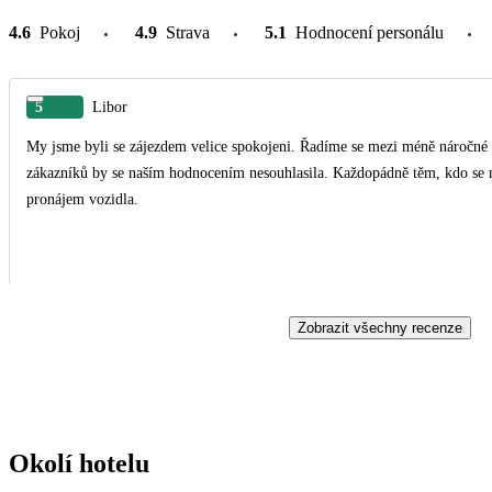
4.6
Pokoj
4.9
Strava
5.1
Hodnocení personálu
5
Libor
My jsme byli se zájezdem velice spokojeni. Řadíme se mezi méně náročné co se týče
zákazníků by se naším hodnocením nesouhlasila. Každopádně těm, kdo se 
pronájem vozidla.
Zobrazit všechny recenze
Okolí hotelu