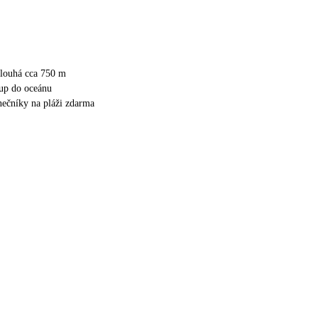
 dlouhá cca 750 m
up do oceánu
unečníky na pláži zdarma