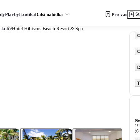
zdy
Plavby
Exotika
Další nabídka
Pro vás
St
okolí)
/
Hotel Hibiscus Beach Resort & Spa
O
D
T
Ne
19
(6