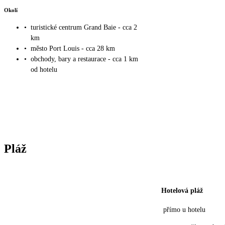
Okolí
•
turistické centrum Grand Baie - cca 2
km
•
město Port Louis - cca 28 km
•
obchody, bary a restaurace - cca 1 km
od hotelu
Pláž
Hotelová pláž
přímo u hotelu