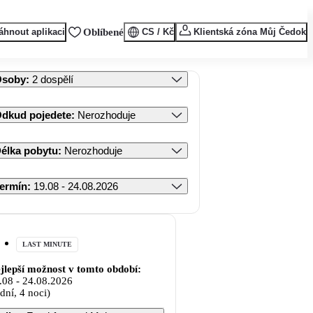
áhnout aplikaci
Oblíbené
CS / Kč
Klientská zóna Můj Čedok
Osoby
:
2 dospělí
dkud pojedete
:
Nerozhoduje
élka pobytu
:
Nerozhoduje
ermín
:
19.08 - 24.08.2026
LAST MINUTE
jlepší možnost v tomto období:
.08
-
24.08.2026
 dní, 4 noci)