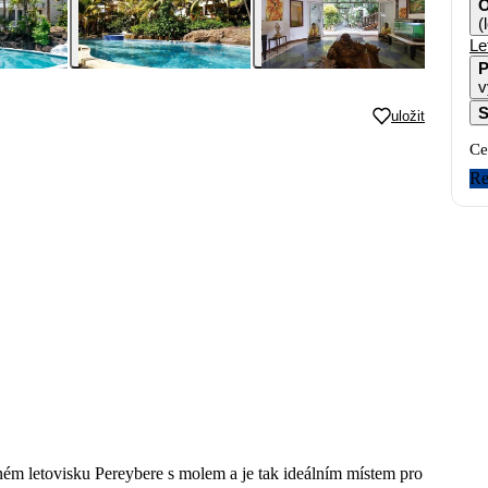
O
(
Le
P
v
S
uložit
Ce
Re
ném letovisku Pereybere s molem a je tak ideálním místem pro