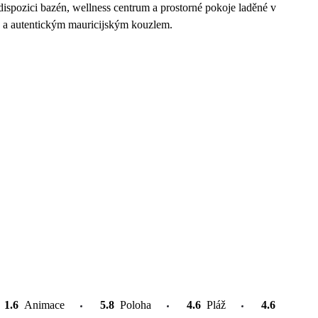
dispozici bazén, wellness centrum a prostorné pokoje laděné v
ky a autentickým mauricijským kouzlem.
1.6
Animace
5.8
Poloha
4.6
Pláž
4.6
Atrakce