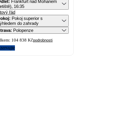
dlet
:
Frankfurt nad Mohanem
letiště), 16:35
tový řád
okoj
:
Pokoj superior s
ýhledem do zahrady
trava
:
Polopenze
lkem:
104 838 Kč
podrobnosti
zervujte