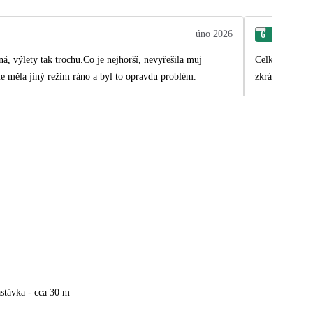
úno 2026
6
Lad
zná, výlety tak trochu.Co je nejhorší, nevyřešila muj
Celkově velká 
e měla jiný režim ráno a byl to opravdu problém.
zkrácení dovol
stávka - cca 30 m