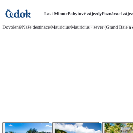
Last Minute
Pobytové zájezdy
Poznávací záje
více fotografií (23)
Dovolená
/
Naše destinace
/
Mauricius
/
Mauricius - sever (Grand Baie a 