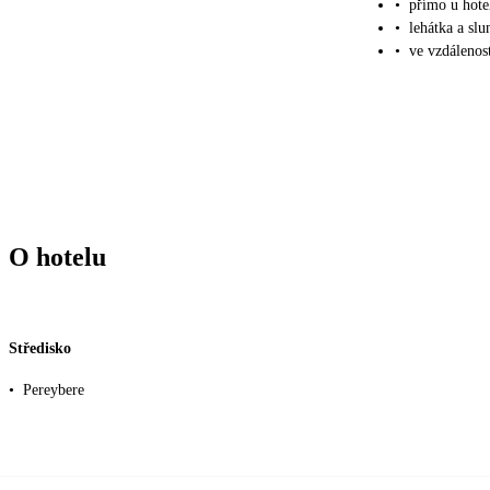
•
přímo u hote
•
lehátka a sl
•
ve vzdálenos
O hotelu
Středisko
•
Pereybere