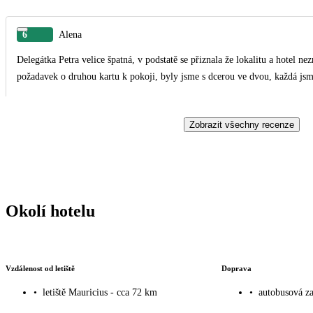
6
Alena
Delegátka Petra velice špatná, v podstatě se přiznala že lokalitu a hotel ne
požadavek o druhou kartu k pokoji, byly jsme s dcerou ve dvou, každá jsm
Zobrazit všechny recenze
Okolí hotelu
Vzdálenost od letiště
Doprava
•
letiště Mauricius - cca 72 km
•
autobusová za