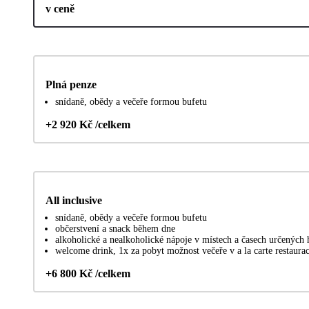
v ceně
Plná penze
snídaně, obědy a večeře formou bufetu
+2 920 Kč /celkem
All inclusive
snídaně, obědy a večeře formou bufetu
občerstvení a snack během dne
alkoholické a nealkoholické nápoje v místech a časech určených
welcome drink, 1x za pobyt možnost večeře v a la carte restaurac
+6 800 Kč /celkem