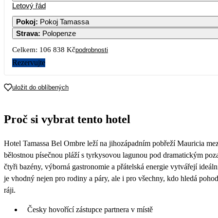
Letový řád
Pokoj
:
Pokoj Tamassa
Strava
:
Polopenze
3
4
5
6
7
Celkem:
106 838 Kč
podrobnosti
10
11
12
13
14
1
Rezervujte
17
18
19
20
21
2
uložit do oblíbených
61 429
55 769
53 419
63 159
52 369
69 
24
25
26
27
28
2
Proč si vybrat tento hotel
59 609
48 309
46 049
53 599
43 689
56 
31
Hotel Tamassa Bel Ombre leží na jihozápadním pobřeží Mauricia mez
47 769
bělostnou písečnou pláží s tyrkysovou lagunou pod dramatickým poz
čtyři bazény, výborná gastronomie a přátelská energie vytvářejí ideáln
je vhodný nejen pro rodiny a páry, ale i pro všechny, kdo hledá poh
ráji.
Česky hovořící zástupce partnera v místě