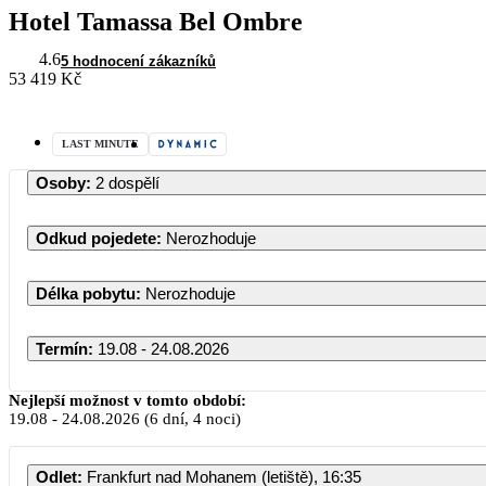
Hotel Tamassa Bel Ombre
4.6
5 hodnocení zákazníků
53 419 Kč
LAST MINUTE
Osoby
:
2 dospělí
Odkud pojedete
:
Nerozhoduje
Délka pobytu
:
Nerozhoduje
Termín
:
19.08 - 24.08.2026
Srpen 2026
Nejlepší možnost v tomto období:
19.08
-
24.08.2026
(6 dní, 4 noci)
PO
ÚT
ST
ČT
PÁ
S
Odlet
:
Frankfurt nad Mohanem (letiště), 16:35