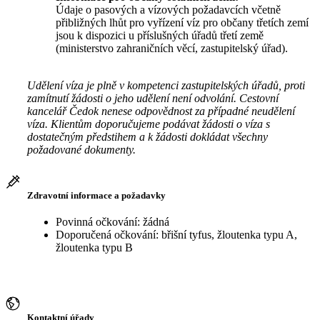
Údaje o pasových a vízových požadavcích včetně
přibližných lhůt pro vyřízení víz pro občany třetích zemí
jsou k dispozici u příslušných úřadů třetí země
(ministerstvo zahraničních věcí, zastupitelský úřad).
Udělení víza je plně v kompetenci zastupitelských úřadů, proti
zamítnutí žádosti o jeho udělení není odvolání. Cestovní
kancelář Čedok nenese odpovědnost za případné neudělení
víza. Klientům doporučujeme podávat žádosti o víza s
dostatečným předstihem a k žádosti dokládat všechny
požadované dokumenty.
Zdravotní informace a požadavky
Povinná očkování: žádná
Doporučená očkování: břišní tyfus, žloutenka typu A,
žloutenka typu B
Kontaktní úřady