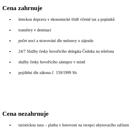
Cena zahrnuje
leteckou dopravu v ekonomické třídě včetně tax a poplatků
transfery v destinaci
počet nocí a stravování dle smlouvy o zájezdu
24/7 Služby česky hovořícího delegáta Čedoku na telefonu
služby česky hovořícího zástupce v místě
pojištění dle zákona č. 159/1999 Sb.
Cena nezahrnuje
turistickou taxu – platba v hotovosti na recepci ubytovacího zařízení