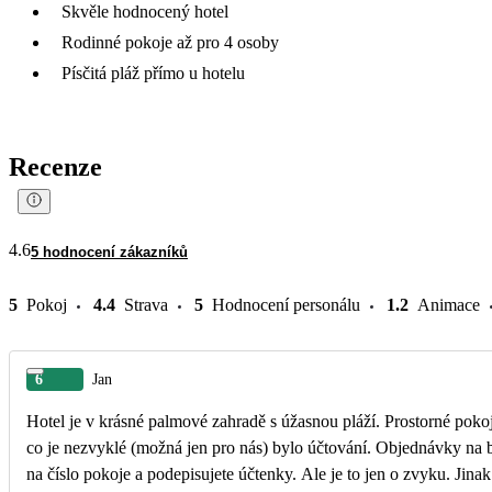
Skvěle hodnocený hotel
Rodinné pokoje až pro 4 osoby
Písčitá pláž přímo u hotelu
Recenze
4.6
5 hodnocení zákazníků
5
Pokoj
4.4
Strava
5
Hodnocení personálu
1.2
Animace
6
Jan
Hotel je v krásné palmové zahradě s úžasnou pláží. Prostorné pokoje s kl
co je nezvyklé (možná jen pro nás) bylo účtování. Objednávky na ba
na číslo pokoje a podepisujete účtenky. Ale je to jen o zvyku. Jina