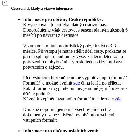
Cestovní doklady a vízové informace
Informace pro občany České republiky:
K vycestování je potřeba platný cestovní pas.
Doporučujeme však cestovat s pasem platným alespoň 6
měsíců po návratu z destinace.
Vízum není nutné pro turistický pobyt kratší než 3
měsíce. Při vstupu je nutné sdělit účel cesty, prokázat se
pasem splňujícím podmínky výše, zpáteční letenkou a
potvrzením o ubytování. Tyto skutečnosti lze prokázat
potvrzením o zájezdu.
Před vstupem do země je nutné vyplnit vstupní formulář.
Formulář je možné vyplnit
zde
či na letišti po příletu.
Pokud formulář vyplníte online, je nutné jej mít u sebe v
tištěné podobě.
Návod k vyplnění vstupního formuláře naleznete
zde
.
Důrazně doporučujeme mít všechny předmětné
dokumenty u sebe v tištěné podobě pro urychlení
vstupních formalit.
Informace pro občany ostatních zemí: