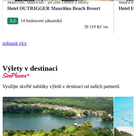
Mauricius
,
Mauricius - jih (Bel Ombre a okolí)
Mauricius
Hotel OUTRIGGER Mauritius Beach Resort
Hotel He
5.2
14 hodnocení zákazníků
39 119 Kč
/os.
zobrazit více
Výlety v destinaci
Využijte skvělé nabídky výletů v destinaci od našich partnerů