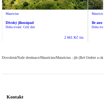
Mauricius
Mauricius
Divoký jihozápad
Ile aux 
Doba trvání
:
Celý den
Doba trvá
2 661 Kč
/os.
Dovolená
/
Naše destinace
/
Mauricius
/
Mauricius - jih (Bel Ombre a oko
Kontakt