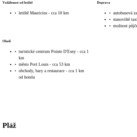
Vzdálenost od letiště
Doprava
•
letiště Mauricius - cca 10 km
•
autobusová za
•
stanoviště tax
•
možnost půjče
Okolí
•
turistické centrum Pointe D'Esny - cca 1
km
•
město Port Louis - cca 53 km
•
obchody, bary a restaurace - cca 1 km
od hotelu
Pláž