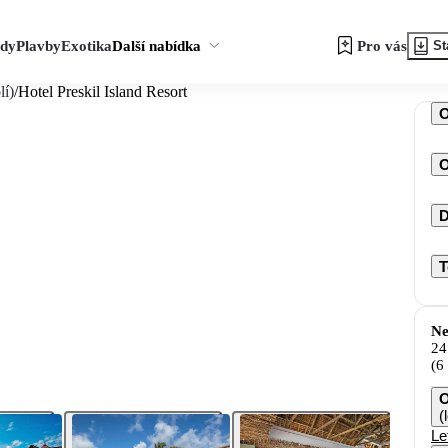
zdy
Plavby
Exotika
Další nabídka
Pro vás
St
lí)
/
Hotel Preskil Island Resort
O
D
T
Ne
24
(6
O
(
Le