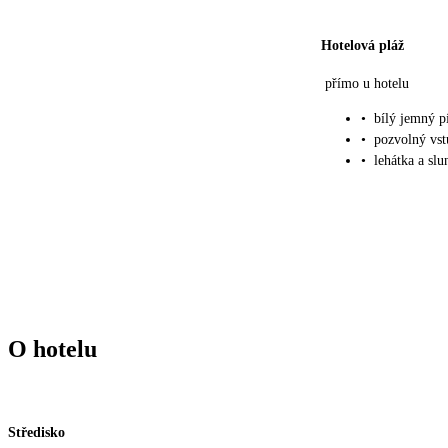
Hotelová pláž
přímo u hotelu
•
bílý jemný p
•
pozvolný vst
•
lehátka a sl
O hotelu
Středisko