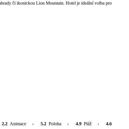
hrady či ikonickou Lion Mountain. Hotel je ideální volba pro
2.2
Animace
5.2
Poloha
4.9
Pláž
4.6
Atrakce