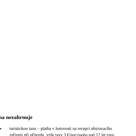
na nezahrnuje
turistickou taxu – platba v hotovosti na recepci ubytovacího
zařízení při příjezdu, výše taxy 3 €/noc/osoba nad 12 let (pro