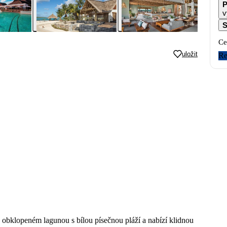
P
v
S
Ce
uložit
Re
ě obklopeném lagunou s bílou písečnou pláží a nabízí klidnou