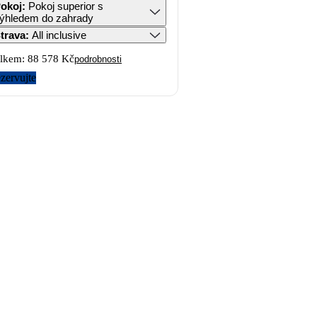
okoj
:
Pokoj superior s
ýhledem do zahrady
trava
:
All inclusive
lkem:
88 578 Kč
podrobnosti
zervujte