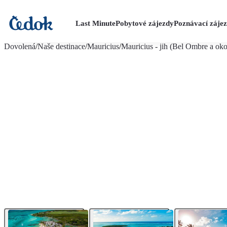
Last Minute
Pobytové zájezdy
Poznávací záje
více fotografií (21)
Dovolená
/
Naše destinace
/
Mauricius
/
Mauricius - jih (Bel Ombre a oko