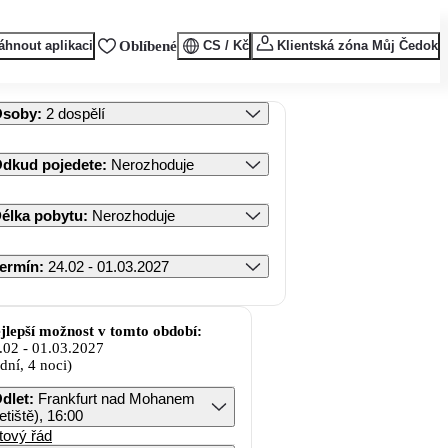
áhnout aplikaci
Oblíbené
CS / Kč
Klientská zóna Můj Čedok
Osoby
:
2 dospělí
dkud pojedete
:
Nerozhoduje
élka pobytu
:
Nerozhoduje
ermín
:
24.02 - 01.03.2027
jlepší možnost v tomto období:
.02
-
01.03.2027
 dní, 4 noci)
dlet
:
Frankfurt nad Mohanem
letiště), 16:00
tový řád