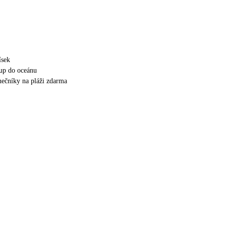
ísek
up do oceánu
unečníky na pláži zdarma