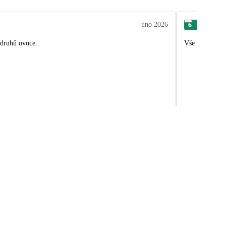
úno 2026
6
Pav
 druhů ovoce.
Vše bylo super