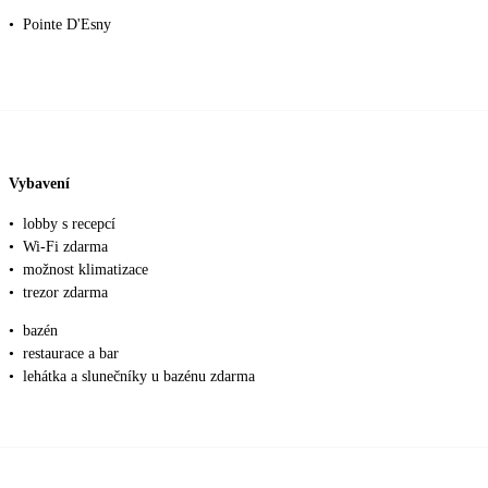
•
Pointe D'Esny
Vybavení
•
lobby s recepcí
•
Wi-Fi zdarma
•
možnost klimatizace
•
trezor zdarma
•
bazén
•
restaurace a bar
•
lehátka a slunečníky u bazénu zdarma