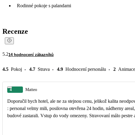
Rodinné pokoje s palandami
Recenze
5.2
14 hodnocení zákazníků
4.5
Pokoj
4.7
Strava
4.9
Hodnocení personálu
2
Animac
4
Matteo
Doporučil bych hotel, ale ne za stejnou cenu, jelikož kalita neodpo
: personal velmy mili, posilovna otevřena 24 hodin, nádherny areal
budové zastarali. Vstup do vody omezeny. Stravovaní málo pestre a