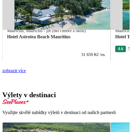
Mauricius
,
Mauricius - jih (Bel Ombre a okolí)
Mauricius
Hotel Astrotea Beach Mauritius
Hotel T
4.6
5 
31 659 Kč
/os.
zobrazit více
Výlety v destinaci
Využijte skvělé nabídky výletů v destinaci od našich partnerů