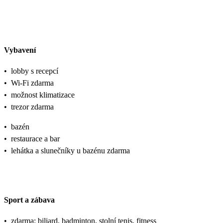
Vybavení
•
lobby s recepcí
•
Wi-Fi zdarma
•
možnost klimatizace
•
trezor zdarma
•
bazén
•
restaurace a bar
•
lehátka a slunečníky u bazénu zdarma
Sport a zábava
•
zdarma: biliard, badminton, stolní tenis, fitness