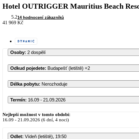
Hotel OUTRIGGER Mauritius Beach Reso
5.2
14 hodnocení zákazníků
41 969 Kč
Osoby
:
2 dospělí
Odkud pojedete
:
Budapešť (letiště)
+2
Délka pobytu
:
Nerozhoduje
Termín
:
16.09 - 21.09.2026
Nejlepší možnost v tomto období:
16.09
-
21.09.2026
(6 dní, 4 noci)
PO
ÚT
Odlet
:
Vídeň (letiště), 19:50