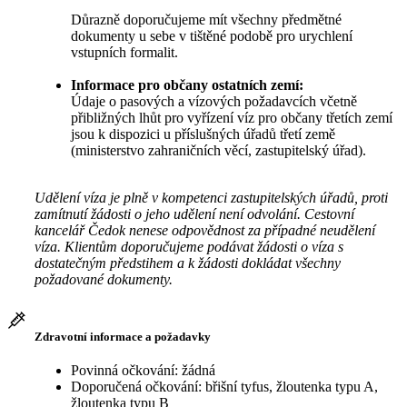
Důrazně doporučujeme mít všechny předmětné
dokumenty u sebe v tištěné podobě pro urychlení
vstupních formalit.
Informace pro občany ostatních zemí:
Údaje o pasových a vízových požadavcích včetně
přibližných lhůt pro vyřízení víz pro občany třetích zemí
jsou k dispozici u příslušných úřadů třetí země
(ministerstvo zahraničních věcí, zastupitelský úřad).
Udělení víza je plně v kompetenci zastupitelských úřadů, proti
zamítnutí žádosti o jeho udělení není odvolání. Cestovní
kancelář Čedok nenese odpovědnost za případné neudělení
víza. Klientům doporučujeme podávat žádosti o víza s
dostatečným předstihem a k žádosti dokládat všechny
požadované dokumenty.
Zdravotní informace a požadavky
Povinná očkování: žádná
Doporučená očkování: břišní tyfus, žloutenka typu A,
žloutenka typu B