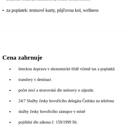
•
za poplatek: tenisové kurty, půjčovna kol, wellness
Cena zahrnuje
leteckou dopravu v ekonomické třídě včetně tax a poplatků
transfery v destinaci
počet nocí a stravování dle smlouvy o zájezdu
24/7 Služby česky hovořícího delegáta Čedoku na telefonu
služby česky hovořícího zástupce v místě
pojištění dle zákona č. 159/1999 Sb.