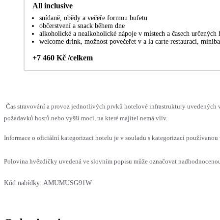
All inclusive
snídaně, obědy a večeře formou bufetu
občerstvení a snack během dne
alkoholické a nealkoholické nápoje v místech a časech určených
welcome drink, možnost povečeřet v a la carte restauraci, minib
+7 460 Kč /celkem
Čas stravování a provoz jednotlivých prvků hotelové infrastruktury uvedenýc
požadavků hostů nebo vyšší moci, na které majitel nemá vliv.
Informace o oficiální kategorizaci hotelu je v souladu s kategorizací používanou 
Polovina hvězdičky uvedená ve slovním popisu může označovat nadhodnocenou n
Kód nabídky:
AMUMUSG91W