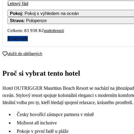
Letový řád
1
Pokoj
:
Pokoj s výhledem na oceán
Strava
:
Polopenze
7
8
46 779
55 279
Celkem:
83 938 Kč
podrobnosti
14
15
Rezervujte
48 039
53 459
21
22
uložit do oblíbených
49 909
57 419
28
29
Proč si vybrat tento hotel
48 339
48 819
Hotel OUTRIGGER Mauritius Beach Resort se nachází na jihozápadní
oceán. Stylový resort spojuje koloniální eleganci s moderním komforte
Ideální volba pro ty, kteří hledají spojení relaxace, krásného prostředí.
Česky hovořící zástupce partnera v místě
Možnost all inclusive
Pokoje v první řadě u pláže