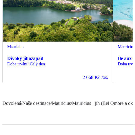
Mauricius
Mauricius
Divoký jihozápad
Ile aux 
Doba trvání
:
Celý den
Doba trvá
2 668 Kč
/os.
Dovolená
/
Naše destinace
/
Mauricius
/
Mauricius - jih (Bel Ombre a oko