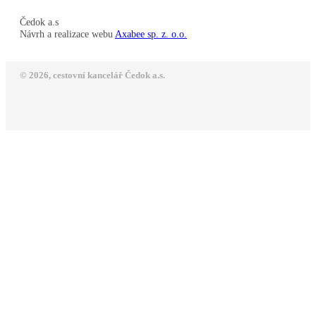
Čedok a.s
Návrh a realizace webu
Axabee sp. z. o.o.
© 2026, cestovní kancelář Čedok a.s.