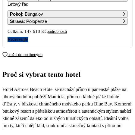
Letový řád
1
2
Pokoj
:
Bungalov
Strava
:
Polopenze
3
4
5
6
7
8
9
Celkem:
147 618 Kč
podrobnosti
10
11
12
13
14
15
16
Rezervujte
17
18
19
20
21
22
23
uložit do oblíbených
73 809
24
25
26
27
28
29
30
Proč si vybrat tento hotel
49 019
31
Hotel Astroea Beach Hotel se nachází přímo u panenské pláže na
jihovýchodním pobřeží Mauricia, přímo u klidné pláže Pointe
d’Esny, v blízkosti chráněného mořského parku Blue Bay. Komorní
butikový resort s přátelskou atmosférou a autentickým stylem nabízí
klidné zázemí daleko od rušných turistických oblastí. Ideální volba
pro ty, kteří chtějí klid, soukromí a skutečný kontakt s přírodou.