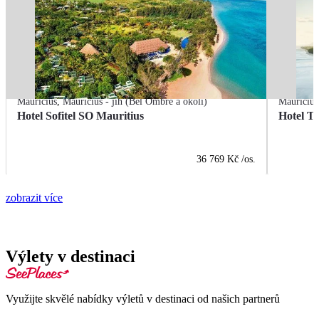
Mauricius
,
Mauricius - jih (Bel Ombre a okolí)
Mauricius
Hotel Sofitel SO Mauritius
Hotel T
36 769 Kč
/os.
zobrazit více
Výlety v destinaci
Využijte skvělé nabídky výletů v destinaci od našich partnerů