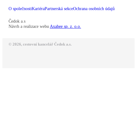
O společnosti
Kariéra
Partnerská sekce
Ochrana osobních údajů
Čedok a.s
Návrh a realizace webu
Axabee sp. z. o.o.
© 2026, cestovní kancelář Čedok a.s.