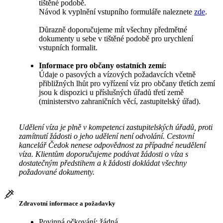
tištěné podobě.
Návod k vyplnění vstupního formuláře naleznete
zde
.
Důrazně doporučujeme mít všechny předmětné
dokumenty u sebe v tištěné podobě pro urychlení
vstupních formalit.
Informace pro občany ostatních zemí:
Údaje o pasových a vízových požadavcích včetně
přibližných lhůt pro vyřízení víz pro občany třetích zemí
jsou k dispozici u příslušných úřadů třetí země
(ministerstvo zahraničních věcí, zastupitelský úřad).
Udělení víza je plně v kompetenci zastupitelských úřadů, proti
zamítnutí žádosti o jeho udělení není odvolání. Cestovní
kancelář Čedok nenese odpovědnost za případné neudělení
víza. Klientům doporučujeme podávat žádosti o víza s
dostatečným předstihem a k žádosti dokládat všechny
požadované dokumenty.
Zdravotní informace a požadavky
Povinná očkování: žádná