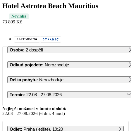
Hotel Astrotea Beach Mauritius
Novinka
73 809 Kč
LAST MINUTE
Osoby
:
2 dospělí
Odkud pojedete
:
Nerozhoduje
Délka pobytu
:
Nerozhoduje
Termín
:
22.08 - 27.08.2026
Srpen 2026
Nejlepší možnost v tomto období:
22.08
-
27.08.2026
(6 dní, 4 noci)
PO
ÚT
ST
ČT
PÁ
SO
NE
Odlet
:
Praha (letiště), 19:20