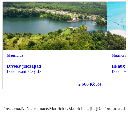
Mauricius
Mauricius
Divoký jihozápad
Ile aux 
Doba trvání
:
Celý den
Doba trvá
2 666 Kč
/os.
Dovolená
/
Naše destinace
/
Mauricius
/
Mauricius - jih (Bel Ombre a oko