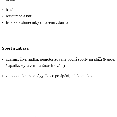
•
bazén
•
restaurace a bar
•
lehátka a slunečníky u bazénu zdarma
Sport a zábava
•
zdarma: živá hudba, nemotorizované vodní sporty na pláži (kanoe,
šlapadla, vybavení na šnorchlování)
•
za poplatek: lekce jógy, lkece potápění, půjčovna kol