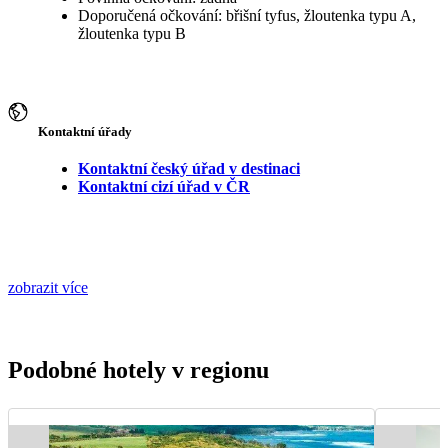
Doporučená očkování: břišní tyfus, žloutenka typu A,
žloutenka typu B
Kontaktní úřady
Kontaktní český úřad v destinaci
Kontaktní cizí úřad v ČR
zobrazit více
Podobné hotely v regionu