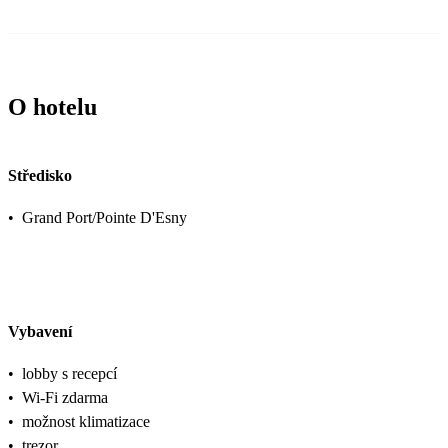
O hotelu
Středisko
•
Grand Port/Pointe D'Esny
Vybavení
•
lobby s recepcí
•
Wi-Fi zdarma
•
možnost klimatizace
•
trezor