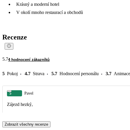
Krásný a moderní hotel
V okolí mnoho restaurací a obchodů
Recenze
5.7
4 hodnocení zákazníků
5
Pokoj
4.7
Strava
5.7
Hodnocení personálu
3.7
Animac
5
Pavel
Zájezd hezký,
Zobrazit všechny recenze