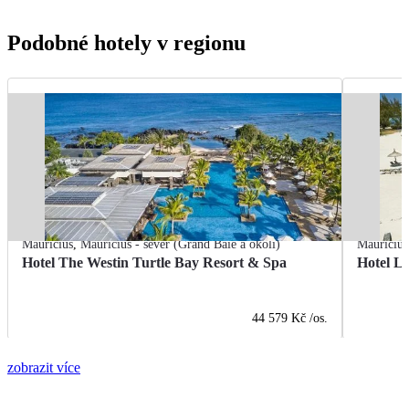
Podobné hotely v regionu
Mauricius
,
Mauricius - sever (Grand Baie a okolí)
Mauricius
Hotel The Westin Turtle Bay Resort & Spa
Hotel L
44 579 Kč
/os.
zobrazit více