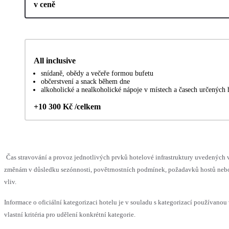
v ceně
All inclusive
snídaně, obědy a večeře formou bufetu
občerstvení a snack během dne
alkoholické a nealkoholické nápoje v místech a časech určených
+10 300 Kč /celkem
Čas stravování a provoz jednotlivých prvků hotelové infrastruktury uvedenýc
změnám v důsledku sezónnosti, povětrnostních podmínek, požadavků hostů nebo 
vliv.
Informace o oficiální kategorizaci hotelu je v souladu s kategorizací používanou
vlastní kritéria pro udělení konkrétní kategorie.