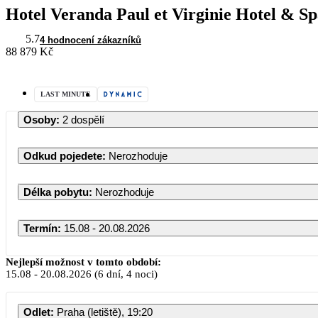
Hotel Veranda Paul et Virginie Hotel & S
5.7
4 hodnocení zákazníků
88 879 Kč
LAST MINUTE
Osoby
:
2 dospělí
Odkud pojedete
:
Nerozhoduje
Délka pobytu
:
Nerozhoduje
Termín
:
15.08 - 20.08.2026
Srpen 2026
Nejlepší možnost v tomto období:
15.08
-
20.08.2026
(6 dní, 4 noci)
PO
ÚT
ST
ČT
PÁ
Odlet
:
Praha (letiště), 19:20