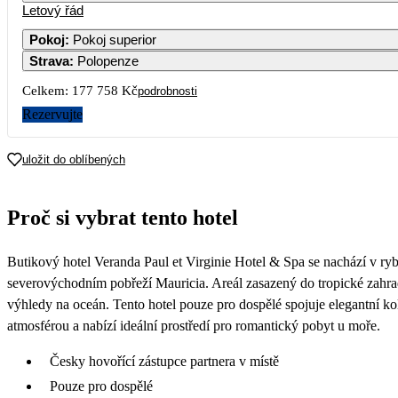
Letový řád
Pokoj
:
Pokoj superior
Strava
:
Polopenze
3
4
5
6
7
Celkem:
177 758 Kč
podrobnosti
10
11
12
13
14
Rezervujte
8
17
18
19
20
21
uložit do oblíbených
65 659
65 659
56 429
75 189
55 379
7
24
25
26
27
28
Proč si vybrat tento hotel
65 649
53 579
46 259
65 439
50 619
6
31
Butikový hotel Veranda Paul et Virginie Hotel & Spa se nachází v r
severovýchodním pobřeží Mauricia. Areál zasazený do tropické zahrad
výhledy na oceán. Tento hotel pouze pro dospělé spojuje elegantní kol
atmosférou a nabízí ideální prostředí pro romantický pobyt u moře.
Česky hovořící zástupce partnera v místě
Pouze pro dospělé