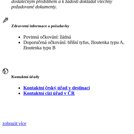
dostatečným předstihem a k žádosti dokládat všechny
požadované dokumenty.
Zdravotní informace a požadavky
Povinná očkování: žádná
Doporučená očkování: břišní tyfus, žloutenka typu A,
žloutenka typu B
Kontaktní úřady
Kontaktní český úřad v destinaci
Kontaktní cizí úřad v ČR
zobrazit více