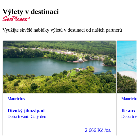
Výlety v destinaci
Využijte skvělé nabídky výletů v destinaci od našich partnerů
Mauricius
Mauricius
Divoký jihozápad
Ile aux 
Doba trvání
:
Celý den
Doba trvá
2 666 Kč
/os.