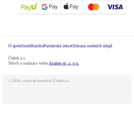
O společnosti
Kariéra
Partnerská sekce
Ochrana osobních údajů
Čedok a.s
Návrh a realizace webu
Axabee sp. z. o.o.
© 2026, cestovní kancelář Čedok a.s.