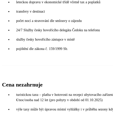
leteckou dopravu v ekonomické třídě včetně tax a poplatků
transfery v destinaci
počet nocí a stravování dle smlouvy o zájezdu
24/7 Služby česky hovořícího delegáta Čedoku na telefonu
služby česky hovořícího zástupce v místě
pojištění dle zákona č. 159/1999 Sb.
Cena nezahrnuje
turistickou taxu – platba v hotovosti na recepci ubytovacího zařízení
€/noc/osoba nad 12 let (pro pobyty v období od 01.10.2025)
výše taxy může být úpravou místní vyhlášky i v průběhu sezony kd