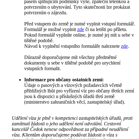
pasem splňujícím podmínky výše, zpáteční letenkou a
potvrzením o ubytování. Tyto skutečnosti lze prokázat
potvrzením o zájezdu.
Před vstupem do země je nutné vyplnit vstupní formulář.
Formulář je možné vyplnit
zde
či na letišti po příletu.
Pokud formulář vyplníte online, je nutné jej mít u sebe v
tištěné podobě.
Návod k vyplnění vstupního formuláře naleznete
zde
.
Důrazně doporučujeme mít všechny předmětné
dokumenty u sebe v tištěné podobě pro urychlení
vstupních formalit.
Informace pro občany ostatních zemí:
Údaje o pasových a vízových požadavcích včetně
přibližných lhůt pro vyřízení víz pro občany třetích zemí
jsou k dispozici u příslušných úřadů třetí země
(ministerstvo zahraničních věcí, zastupitelský úřad).
Udělení víza je plně v kompetenci zastupitelských úřadů, proti
zamítnutí žádosti o jeho udělení není odvolání. Cestovní
kancelář Čedok nenese odpovědnost za případné neudělení
víza. Klientům doporučujeme podávat žádosti o víza s