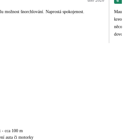
úno 2026
6
Ilon
telu možnost šnorchlování. Naprostá spokojenost.
Mauricius je n
kreolska kuchy
něco málo dava
dovolené. Děku
i - cca 100 m
ní auta či motorky