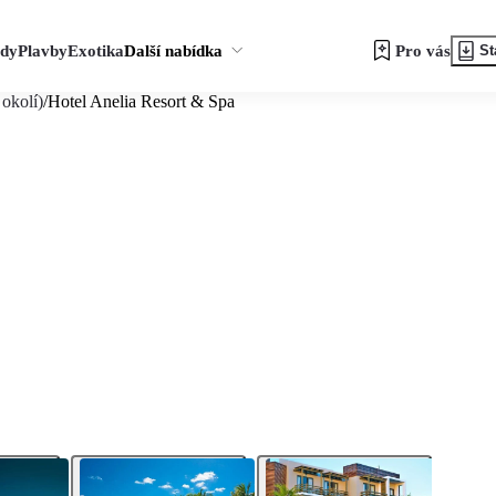
zdy
Plavby
Exotika
Další nabídka
Pro vás
St
 okolí)
/
Hotel Anelia Resort & Spa