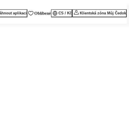
áhnout aplikaci
Oblíbené
CS / Kč
Klientská zóna Můj Čedok