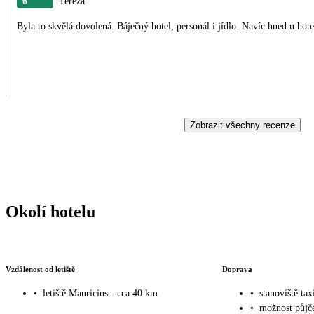
6
Tereza
Byla to skvělá dovolená. Báječný hotel, personál i jídlo. Navíc hned u ho
Zobrazit všechny recenze
Okolí hotelu
Vzdálenost od letiště
Doprava
•
letiště Mauricius - cca 40 km
•
stanoviště tax
•
možnost půjče