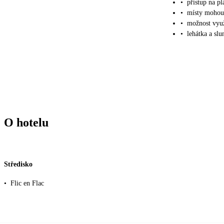
•
přístup na pl
•
místy mohou
•
možnost využ
•
lehátka a sl
O hotelu
Středisko
•
Flic en Flac