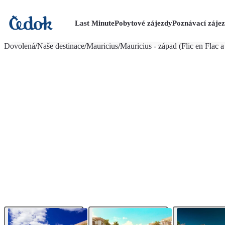
Last Minute
Pobytové zájezdy
Poznávací záje
více fotografií (18)
Dovolená
/
Naše destinace
/
Mauricius
/
Mauricius - západ (Flic en Flac a