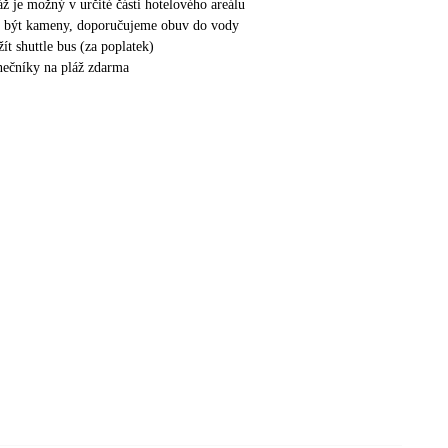
áž je možný v určité části hotelového areálu
 být kameny, doporučujeme obuv do vody
ít shuttle bus (za poplatek)
unečníky na pláž zdarma