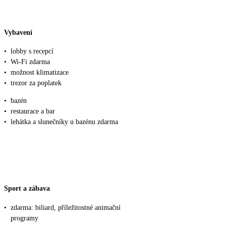
Vybavení
•
lobby s recepcí
•
Wi-Fi zdarma
•
možnost klimatizace
•
trezor za poplatek
•
bazén
•
restaurace a bar
•
lehátka a slunečníky u bazénu zdarma
Sport a zábava
•
zdarma: biliard, příležitostné animační
programy