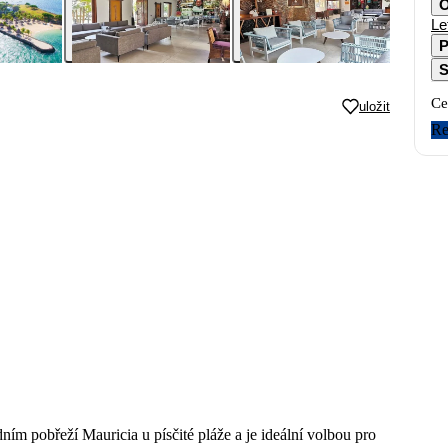
O
Le
P
S
Ce
uložit
Re
m pobřeží Mauricia u písčité pláže a je ideální volbou pro