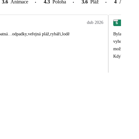
3.6
Animace
4.3
Poloha
3.6
Pláž
4
Atrakce v
dub 2026
6
Zuz
špatná…odpadky,veřejná pláž,rybáři,lodě
Byla to překrá
vyhovuje. Jídl
možnost plout 
Kdybychom byli