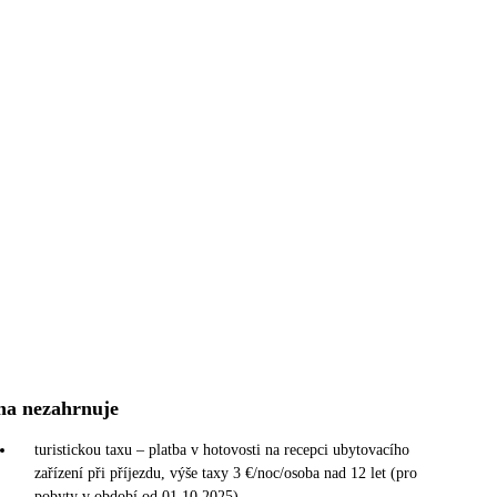
na nezahrnuje
turistickou taxu – platba v hotovosti na recepci ubytovacího
zařízení při příjezdu, výše taxy 3 €/noc/osoba nad 12 let (pro
pobyty v období od 01.10.2025)