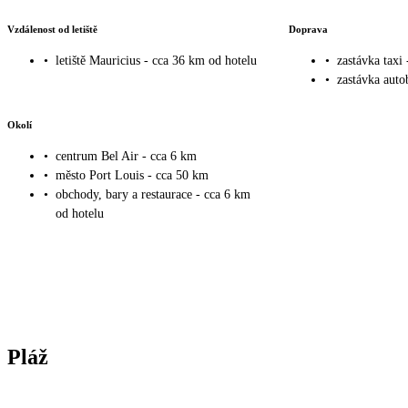
Vzdálenost od letiště
Doprava
•
letiště Mauricius - cca 36 km od hotelu
•
zastávka taxi
•
zastávka auto
Okolí
•
centrum Bel Air - cca 6 km
•
město Port Louis - cca 50 km
•
obchody, bary a restaurace - cca 6 km
od hotelu
Pláž