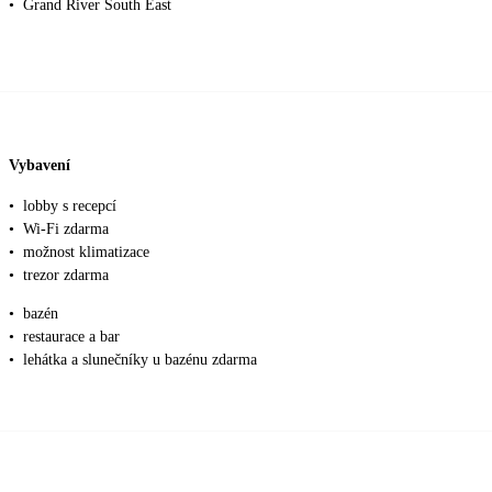
•
Grand River South East
Vybavení
•
lobby s recepcí
•
Wi-Fi zdarma
•
možnost klimatizace
•
trezor zdarma
•
bazén
•
restaurace a bar
•
lehátka a slunečníky u bazénu zdarma