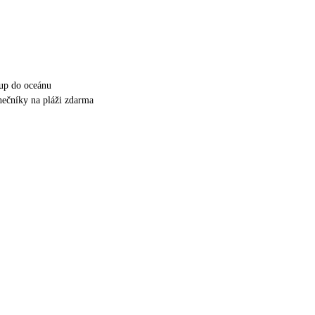
up do oceánu
unečníky na pláži zdarma