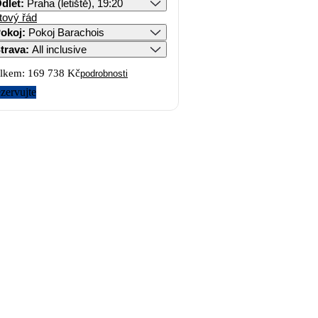
dlet
:
Praha (letiště), 19:20
tový řád
okoj
:
Pokoj Barachois
trava
:
All inclusive
lkem:
169 738 Kč
podrobnosti
zervujte