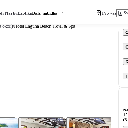
zdy
Plavby
Exotika
Další nabídka
Pro vás
St
 okolí)
/
Hotel Laguna Beach Hotel & Spa
O
D
T
Ne
15
(6