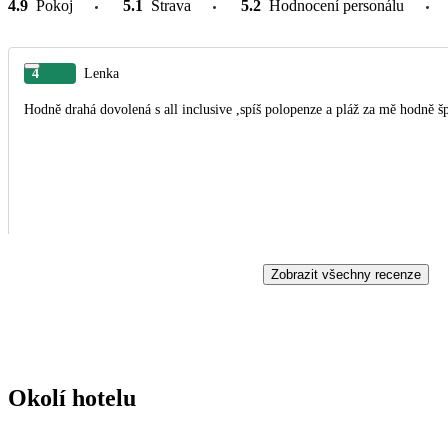
4.9
Pokoj
5.1
Strava
5.2
Hodnocení personálu
4
Lenka
Hodně drahá dovolená s all inclusive ,spíš polopenze a pláž za mě hodně 
Zobrazit všechny recenze
Okolí hotelu