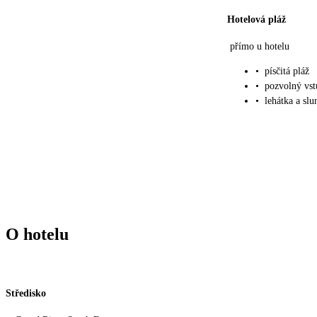
Hotelová pláž
přímo u hotelu
•
písčitá pláž
•
pozvolný vst
•
lehátka a sl
O hotelu
Středisko