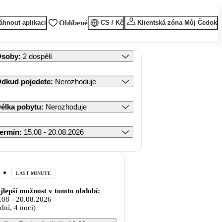
áhnout aplikaci
Oblíbené
CS / Kč
Klientská zóna Můj Čedok
Osoby
:
2 dospělí
dkud pojedete
:
Nerozhoduje
élka pobytu
:
Nerozhoduje
ermín
:
15.08 - 20.08.2026
LAST MINUTE
jlepší možnost v tomto období:
.08
-
20.08.2026
 dní, 4 noci)