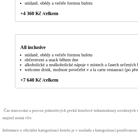
snídaně, obědy a večeře formou bufetu
+4 360 Kč /celkem
All inclusive
snídaně, obědy a večeře formou bufetu
občerstvení a snack během dne
alkoholické a nealkoholické nápoje v místech a časech určených
welcome drink, možnost povečeřet v a la carte restauraci (po př
+7 640 Kč /celkem
Čas stravování a provoz jednotlivých prvků hotelové infrastruktury uvedenýc
majitel nemá vliv.
Informace o oficiální kategorizaci hotelu je v souladu s kategorizací používanou 