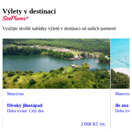
Výlety v destinaci
Využijte skvělé nabídky výletů v destinaci od našich partnerů
Mauricius
Mauricius
Divoký jihozápad
Ile aux 
Doba trvání
:
Celý den
Doba trvá
2 668 Kč
/os.