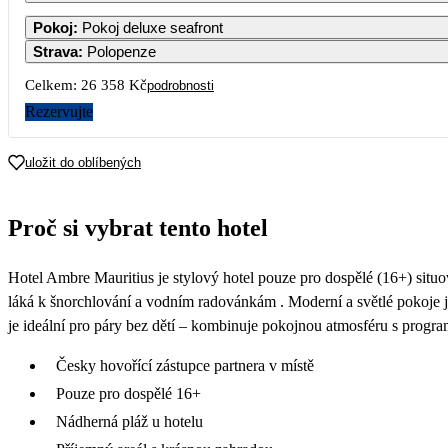
Pokoj
:
Pokoj deluxe seafront
Strava
:
Polopenze
Celkem:
26 358 Kč
podrobnosti
Rezervujte
uložit do oblíbených
Proč si vybrat tento hotel
Hotel Ambre Mauritius je stylový hotel pouze pro dospělé (16+) situ
láká k šnorchlování a vodním radovánkám . Moderní a světlé pokoje 
je ideální pro páry bez dětí – kombinuje pokojnou atmosféru s progra
Česky hovořící zástupce partnera v místě
Pouze pro dospělé 16+
Nádherná pláž u hotelu