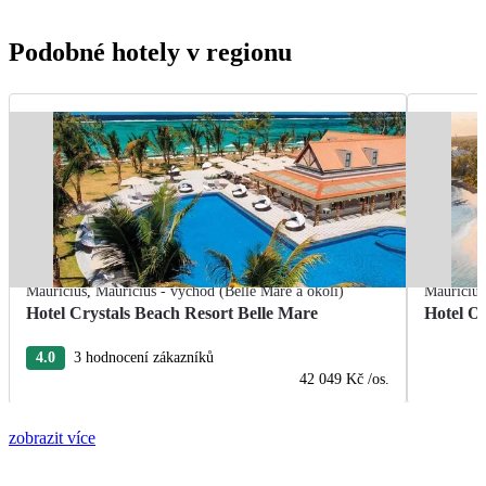
Podobné hotely v regionu
Mauricius
,
Mauricius - východ (Belle Mare a okolí)
Mauricius
Hotel Crystals Beach Resort Belle Mare
Hotel O
4.0
3 hodnocení zákazníků
42 049 Kč
/os.
zobrazit více