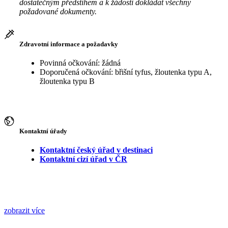
dostatečným předstihem a k žádosti dokládat všechny
požadované dokumenty.
Zdravotní informace a požadavky
Povinná očkování: žádná
Doporučená očkování: břišní tyfus, žloutenka typu A,
žloutenka typu B
Kontaktní úřady
Kontaktní český úřad v destinaci
Kontaktní cizí úřad v ČR
zobrazit více