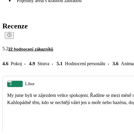
Příjemný areál s krásnou zahradou
Recenze
5.2
22 hodnocení zákazníků
4.6
Pokoj
4.9
Strava
5.1
Hodnocení personálu
3.6
Anima
5
Libor
My jsme byli se zájezdem velice spokojeni. Řadíme se mezi méně náročné co se týče ubytování, proto vě
Každopádně těm, kdo se nechtějí válet jen u moře nebo bazénu, d