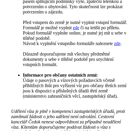
pasem splňujícím podmínky výše, zpáteční letenkou a
potvrzením o ubytování. Tyto skutečnosti lze prokázat
potvrzením o zájezdu.
Před vstupem do země je nutné vyplnit vstupní formulář.
Formulář je možné vyplnit
zde
či na letišti po příletu.
Pokud formulář vyplníte online, je nutné jej mít u sebe v
tištěné podobě.
Návod k vyplnění vstupního formuláře naleznete
zde
.
Důrazně doporučujeme mít všechny předmětné
dokumenty u sebe v tištěné podobě pro urychlení
vstupních formalit.
Informace pro občany ostatních zemí:
Údaje o pasových a vízových požadavcích včetně
přibližných lhůt pro vyřízení víz pro občany třetích zemí
jsou k dispozici u příslušných úřadů třetí země
(ministerstvo zahraničních věcí, zastupitelský úřad).
Udělení víza je plně v kompetenci zastupitelských úřadů, proti
zamítnutí žádosti o jeho udělení není odvolání. Cestovní
kancelář Čedok nenese odpovědnost za případné neudělení
víza. Klientům doporučujeme podávat žádosti o víza s