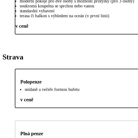
moderní pokoje pro dvě osoby s možností přistýlky (pro 3 osoby)
soukromá koupelna se sprchou nebo vanou
standardní vybavení
terasa či balkon s výhledem na oceán (v první linii)
v ceně
Strava
Polopenze
snídaně a večeře formou bufetu
v ceně
Plná penze