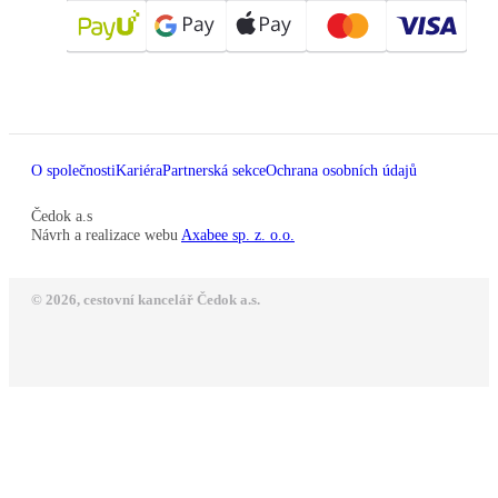
O společnosti
Kariéra
Partnerská sekce
Ochrana osobních údajů
Čedok a.s
Návrh a realizace webu
Axabee sp. z. o.o.
© 2026, cestovní kancelář Čedok a.s.