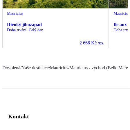
Mauricius
Mauricius
Divoký jihozápad
Ile aux 
Doba trvání
:
Celý den
Doba trvá
2 666 Kč
/os.
Dovolená
/
Naše destinace
/
Mauricius
/
Mauricius - východ (Belle Mare a
Kontakt