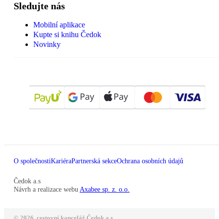
Sledujte nás
Mobilní aplikace
Kupte si knihu Čedok
Novinky
O společnosti
Kariéra
Partnerská sekce
Ochrana osobních údajů
Čedok a.s
Návrh a realizace webu
Axabee sp. z. o.o.
© 2026, cestovní kancelář Čedok a.s.