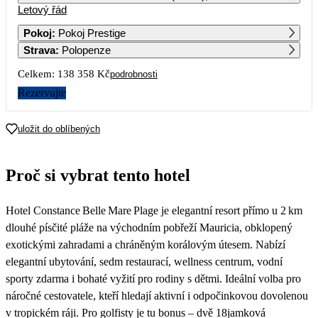
Letový řád
1
2
Pokoj
:
Pokoj Prestige
Strava
:
Polopenze
3
4
5
6
7
8
9
Celkem:
138 358 Kč
podrobnosti
10
11
12
13
14
15
16
Rezervujte
69 179
17
18
19
20
21
22
23
uložit do oblíbených
78 769
65 519
61 389
74 689
60 329
80 219
64 679
24
25
26
27
28
29
30
Proč si vybrat tento hotel
71 629
61 609
57 569
67 069
53 449
67 569
59 059
31
Hotel Constance Belle Mare Plage je elegantní resort přímo u 2 km
58 169
dlouhé písčité pláže na východním pobřeží Mauricia, obklopený
exotickými zahradami a chráněným korálovým útesem. Nabízí
elegantní ubytování, sedm restaurací, wellness centrum, vodní
sporty zdarma i bohaté vyžití pro rodiny s dětmi. Ideální volba pro
náročné cestovatele, kteří hledají aktivní i odpočinkovou dovolenou
v tropickém ráji. Pro golfisty je tu bonus – dvě 18jamková