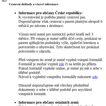
Cestovní doklady a vízové informace
Informace pro občany České republiky:
K vycestování je potřeba platný cestovní pas.
Doporučujeme však cestovat s pasem platným alespoň 6
měsíců po návratu z destinace.
Vízum není nutné pro turistický pobyt kratší než 3
měsíce. Při vstupu je nutné sdělit účel cesty, prokázat se
pasem splňujícím podmínky výše, zpáteční letenkou a
potvrzením o ubytování. Tyto skutečnosti lze prokázat
potvrzením o zájezdu.
Před vstupem do země je nutné vyplnit vstupní formulář.
Formulář je možné vyplnit
zde
či na letišti po příletu.
Pokud formulář vyplníte online, je nutné jej mít u sebe v
tištěné podobě.
Návod k vyplnění vstupního formuláře naleznete
zde
.
Důrazně doporučujeme mít všechny předmětné
dokumenty u sebe v tištěné podobě pro urychlení
vstupních formalit.
Informace pro občany ostatních zemí: