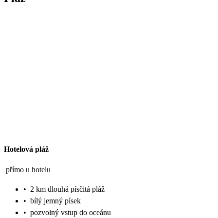
Hotelová pláž
přímo u hotelu
•
2 km dlouhá písčitá pláž
•
bílý jemný písek
•
pozvolný vstup do oceánu