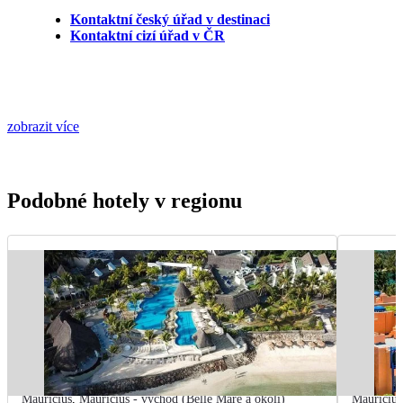
Kontaktní český úřad v destinaci
Kontaktní cizí úřad v ČR
zobrazit více
Podobné hotely v regionu
Mauricius
,
Mauricius - východ (Belle Mare a okolí)
Mauricius