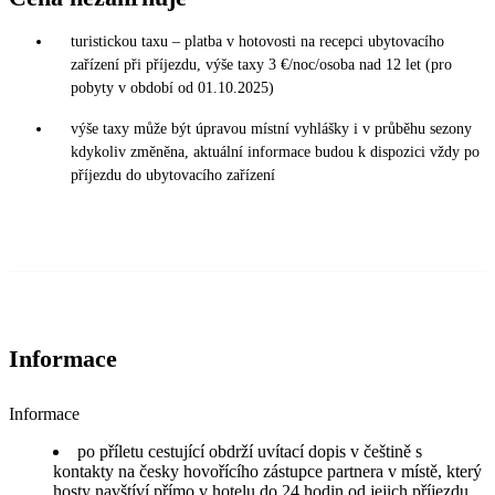
turistickou taxu – platba v hotovosti na recepci ubytovacího
zařízení při příjezdu, výše taxy 3 €/noc/osoba nad 12 let (pro
pobyty v období od 01.10.2025)
výše taxy může být úpravou místní vyhlášky i v průběhu sezony
kdykoliv změněna, aktuální informace budou k dispozici vždy po
příjezdu do ubytovacího zařízení
Informace
Informace
po příletu cestující obdrží uvítací dopis v češtině s
kontakty na česky hovořícího zástupce partnera v místě, který
hosty navštíví přímo v hotelu do 24 hodin od jejich příjezdu