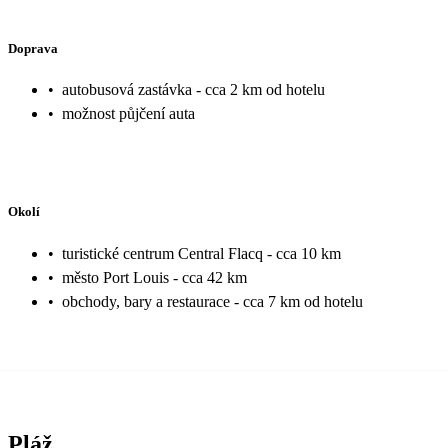
Doprava
•
autobusová zastávka - cca 2 km od hotelu
•
možnost půjčení auta
Okolí
•
turistické centrum Central Flacq - cca 10 km
•
město Port Louis - cca 42 km
•
obchody, bary a restaurace - cca 7 km od hotelu
Pláž