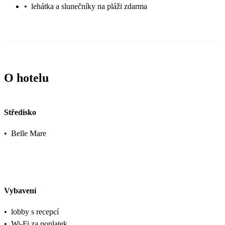
•
lehátka a slunečníky na pláži zdarma
O hotelu
Středisko
•
Belle Mare
Vybavení
•
lobby s recepcí
•
Wi-Fi za poplatek