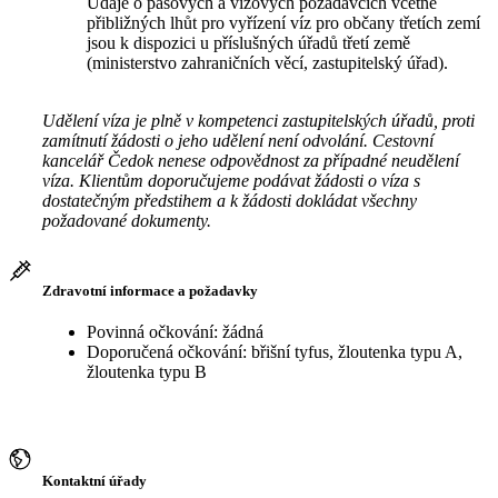
Údaje o pasových a vízových požadavcích včetně
přibližných lhůt pro vyřízení víz pro občany třetích zemí
jsou k dispozici u příslušných úřadů třetí země
(ministerstvo zahraničních věcí, zastupitelský úřad).
Udělení víza je plně v kompetenci zastupitelských úřadů, proti
zamítnutí žádosti o jeho udělení není odvolání. Cestovní
kancelář Čedok nenese odpovědnost za případné neudělení
víza. Klientům doporučujeme podávat žádosti o víza s
dostatečným předstihem a k žádosti dokládat všechny
požadované dokumenty.
Zdravotní informace a požadavky
Povinná očkování: žádná
Doporučená očkování: břišní tyfus, žloutenka typu A,
žloutenka typu B
Kontaktní úřady