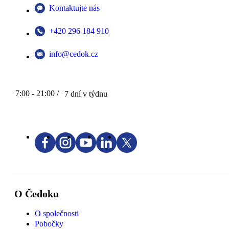
Kontaktujte nás
+420 296 184 910
info@cedok.cz
7:00 - 21:00 /
7 dní v týdnu
O Čedoku
O společnosti
Pobočky