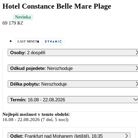
Hotel Constance Belle Mare Plage
Novinka
69 179 Kč
LAST MINUTE
Osoby
:
2 dospělí
Odkud pojedete
:
Nerozhoduje
Délka pobytu
:
Nerozhoduje
Termín
:
16.08 - 22.08.2026
Srpen 2026
Nejlepší možnost v tomto období:
16.08
-
22.08.2026
(7 dní, 5 nocí)
PO
ÚT
ST
ČT
PÁ
SO
NE
Odlet
:
Frankfurt nad Mohanem (letiště), 16:35