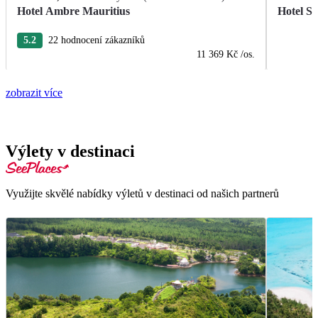
Hotel Ambre Mauritius
Hotel S
5.2
22 hodnocení zákazníků
11 369 Kč
/os.
zobrazit více
Výlety v destinaci
Využijte skvělé nabídky výletů v destinaci od našich partnerů