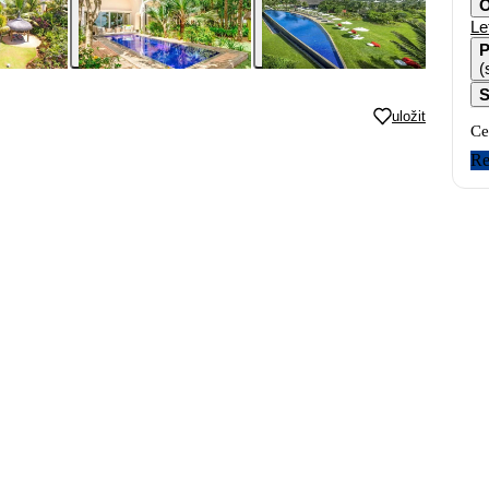
O
Le
P
(
S
uložit
Ce
Re