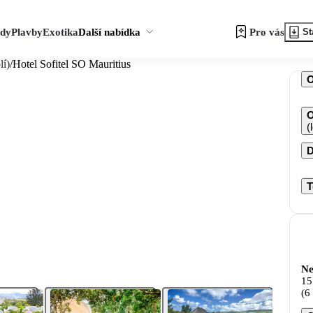
zdy
Plavby
Exotika
Další nabídka
Pro vás
St
lí)
/
Hotel Sofitel SO Mauritius
O
(
D
T
Ne
15
(6