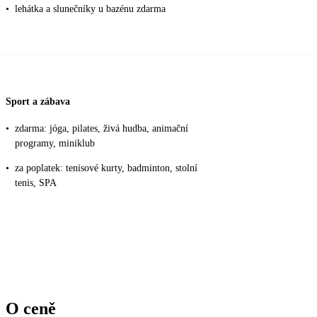
•
lehátka a slunečníky u bazénu zdarma
Sport a zábava
•
zdarma: jóga, pilates, živá hudba, animační
programy, miniklub
•
za poplatek: tenisové kurty, badminton, stolní
tenis, SPA
O ceně