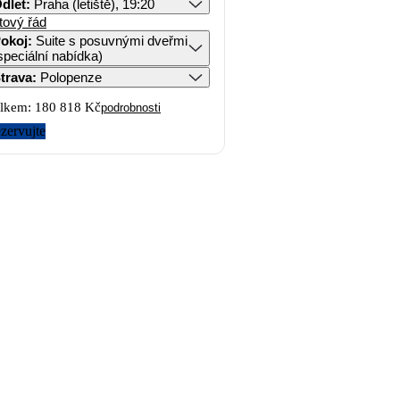
dlet
:
Praha (letiště), 19:20
tový řád
okoj
:
Suite s posuvnými dveřmi
speciální nabídka)
trava
:
Polopenze
lkem:
180 818 Kč
podrobnosti
zervujte