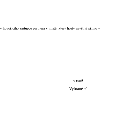
sky hovořícího zástupce partnera v místě, který hosty navštíví přímo v
v ceně
Vybrané