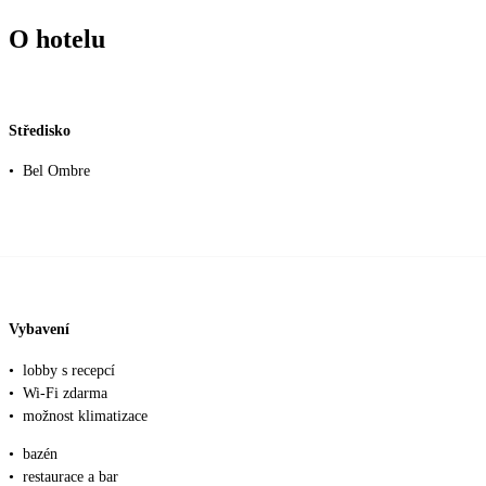
O hotelu
Středisko
•
Bel Ombre
Vybavení
•
lobby s recepcí
•
Wi-Fi zdarma
•
možnost klimatizace
•
bazén
•
restaurace a bar