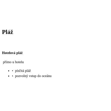
Pláž
Hotelová pláž
přímo u hotelu
•
písčitá pláž
•
pozvolný vstup do oceánu