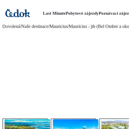
Last Minute
Pobytové zájezdy
Poznávací záje
více fotografií (26)
Dovolená
/
Naše destinace
/
Mauricius
/
Mauricius - jih (Bel Ombre a oko