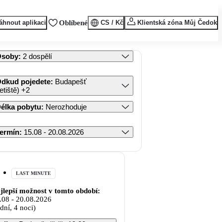
áhnout aplikaci
Oblíbené
CS / Kč
Klientská zóna Můj Čedok
Osoby
:
2 dospělí
dkud pojedete
:
Budapešť
letiště)
+2
élka pobytu
:
Nerozhoduje
ermín
:
15.08 - 20.08.2026
LAST MINUTE
jlepší možnost v tomto období:
.08
-
20.08.2026
 dní, 4 noci)