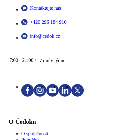
Kontaktujte nás
+420 296 184 910
info@cedok.cz
7:00 - 21:00 /
7 dní v týdnu
O Čedoku
O společnosti
Pobočky