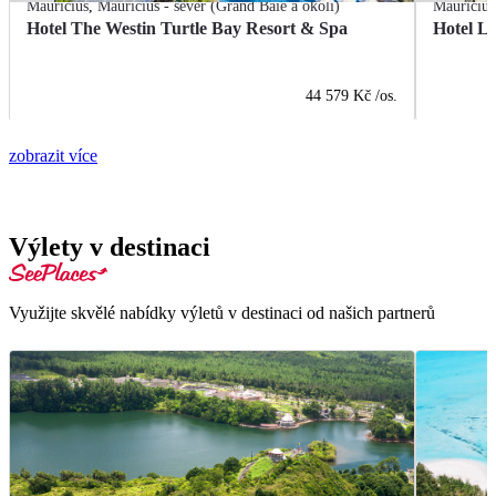
Mauricius
,
Mauricius - sever (Grand Baie a okolí)
Mauricius
Hotel The Westin Turtle Bay Resort & Spa
Hotel L
44 579 Kč
/os.
zobrazit více
Výlety v destinaci
Využijte skvělé nabídky výletů v destinaci od našich partnerů