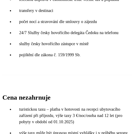
transfery v destinaci
počet nocí a stravování dle smlouvy o zájezdu
24/7 Služby česky hovořícího delegáta Čedoku na telefonu
služby česky hovořícího zástupce v místě
pojištění dle zákona č. 159/1999 Sb.
Cena nezahrnuje
turistickou taxu – platba v hotovosti na recepci ubytovacího
zařízení při příjezdu, výše taxy 3 €/noc/osoba nad 12 let (pro
pobyty v období od 01.10.2025)
výše taxy může být úpravou místní vyhlášky i v průběhu sezony