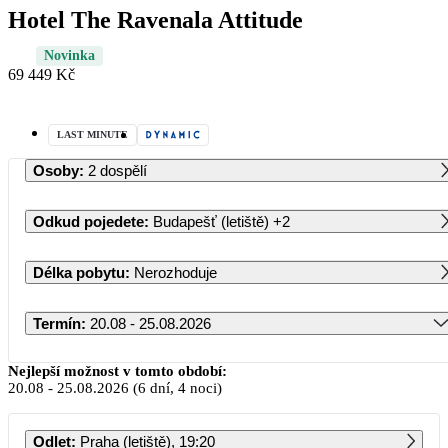
Hotel The Ravenala Attitude
Novinka
69 449 Kč
LAST MINUTE
Osoby
:
2 dospělí
Odkud pojedete
:
Budapešť (letiště)
+2
Délka pobytu
:
Nerozhoduje
Termín
:
20.08 - 25.08.2026
Srpen 2026
Nejlepší možnost v tomto období:
20.08
-
25.08.2026
(6 dní, 4 noci)
PO
ÚT
ST
ČT
PÁ
SO
NE
Odlet
:
Praha (letiště), 19:20