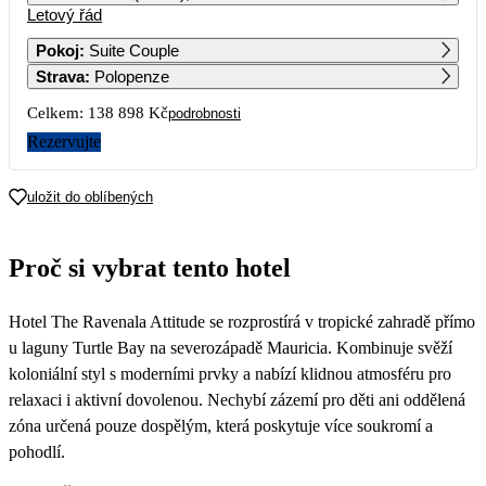
Letový řád
1
2
Pokoj
:
Suite Couple
Strava
:
Polopenze
3
4
5
6
7
8
9
Celkem:
138 898 Kč
podrobnosti
10
11
12
13
14
15
16
Rezervujte
92 469
80 949
17
18
19
20
21
22
23
uložit do oblíbených
67 909
89 039
59 669
69 449
63 419
69 679
71 829
24
25
26
27
28
29
30
Proč si vybrat tento hotel
69 449
55 839
48 079
56 359
49 889
60 279
64 829
31
Hotel The Ravenala Attitude se rozprostírá v tropické zahradě přímo
56 049
u laguny Turtle Bay na severozápadě Mauricia. Kombinuje svěží
koloniální styl s moderními prvky a nabízí klidnou atmosféru pro
relaxaci i aktivní dovolenou. Nechybí zázemí pro děti ani oddělená
zóna určená pouze dospělým, která poskytuje více soukromí a
pohodlí.