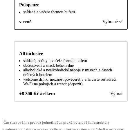
Polopenze
snídaně a večeře formou bufetu
v ceně
Vybrané
All inclusive
snídaně, obědy a večeře formou bufetu
občerstvení a snack během dne
alkoholické a nealkoholické nápoje v místech a časech
určených hotelem
welcome drink, možnost povečeřet v a la carte restauraci,
Wi-Fi na pokojích a trezor (depozit)
+8 300 Kč /celkem
Vybrat
Čas stravování a provoz jednotlivých prvků hotelové infrastruktury
uvedených v nabídce mohou podléhat menším změnám v důsledku sezónnosti,