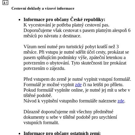
Cestovní doklady a vízové informace
Informace pro občany České republiky:
K vycestování je potřeba platný cestovní pas.
Doporučujeme však cestovat s pasem platným alespoň 6
měsíců po návratu z destinace.
Vízum není nutné pro turistický pobyt kratší než 3
měsíce. Při vstupu je nutné sdělit účel cesty, prokázat se
pasem splňujícím podmínky výše, zpáteční letenkou a
potvrzením o ubytování. Tyto skutečnosti lze prokázat
potvrzením o zájezdu.
Před vstupem do země je nutné vyplnit vstupní formulář.
Formulář je možné vyplnit
zde
či na letišti po příletu.
Pokud formulář vyplníte online, je nutné jej mít u sebe v
tištěné podobě.
Návod k vyplnění vstupního formuláře naleznete
zde
.
Důrazně doporučujeme mít všechny předmětné
dokumenty u sebe v tištěné podobě pro urychlení
vstupních formalit.
Informace pro občany ostatních zemí: