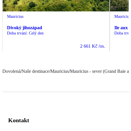
Mauricius
Mauricius
Divoký jihozápad
Ile aux 
Doba trvání
:
Celý den
Doba trvá
2 661 Kč
/os.
Dovolená
/
Naše destinace
/
Mauricius
/
Mauricius - sever (Grand Baie a 
Kontakt