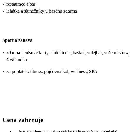
•
restaurace a bar
•
lehátka a slunečníky u bazénu zdarma
Sport a zábava
•
zdarma: tenisové kurty, stolní tenis, basket, volejbal, večerní show,
živá hudba
•
za poplatek: fitness, půjčovna kol, wellness, SPA
Cena zahrnuje
leteckou dopravu v ekonomické třídě včetně tax a poplatků