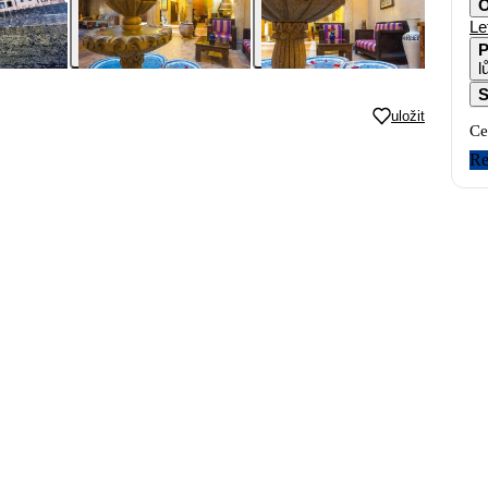
O
Le
P
l
S
uložit
Ce
Re