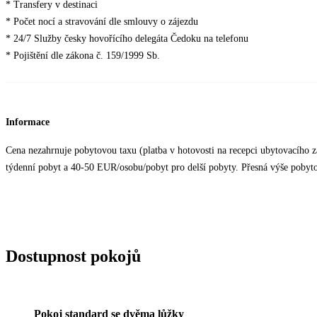
* Transfery v destinaci
* Počet nocí a stravování dle smlouvy o zájezdu
* 24/7 Služby česky hovořícího delegáta Čedoku na telefonu
* Pojištění dle zákona č. 159/1999 Sb.
Informace
Cena nezahrnuje pobytovou taxu (platba v hotovosti na recepci ubytovacího z
týdenní pobyt a 40-50 EUR/osobu/pobyt pro delší pobyty. Přesná výše pobytové
Dostupnost pokojů
Pokoj standard se dvěma lůžky