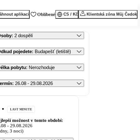
áhnout aplikaci
Oblíbené
CS / Kč
Klientská zóna Můj Čedok
Osoby
:
2 dospělí
dkud pojedete
:
Budapešť (letiště)
élka pobytu
:
Nerozhoduje
ermín
:
26.08 - 29.08.2026
LAST MINUTE
jlepší možnost v tomto období:
.08
-
29.08.2026
 dny, 3 noci)