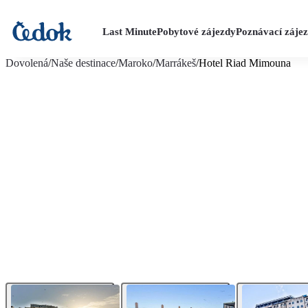
Last Minute
Pobytové zájezdy
Poznávací záje
více fotografií (21)
Dovolená
/
Naše destinace
/
Maroko
/
Marrákeš
/
Hotel Riad Mimouna