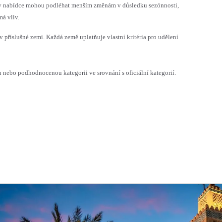
h v nabídce mohou podléhat menším změnám v důsledku sezónnosti,
á vliv.
v příslušné zemi. Každá země uplatňuje vlastní kritéria pro udělení
ebo podhodnocenou kategorii ve srovnání s oficiální kategorií.