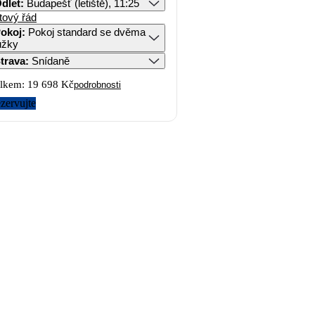
dlet
:
Budapešť (letiště), 11:25
tový řád
okoj
:
Pokoj standard se dvěma
ůžky
trava
:
Snídaně
lkem:
19 698 Kč
podrobnosti
zervujte