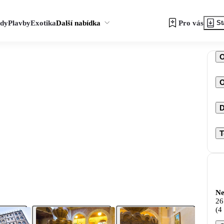
zdy
Plavby
Exotika
Další nabídka
Pro vás
St
O
D
T
Ne
26
(4