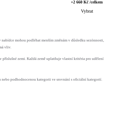
+2 660 Kč /celkem
Vybrat
h v nabídce mohou podléhat menším změnám v důsledku sezónnosti,
á vliv.
v příslušné zemi. Každá země uplatňuje vlastní kritéria pro udělení
ebo podhodnocenou kategorii ve srovnání s oficiální kategorií.