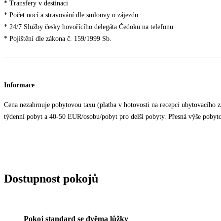
* Transfery v destinaci
* Počet nocí a stravování dle smlouvy o zájezdu
* 24/7 Služby česky hovořícího delegáta Čedoku na telefonu
* Pojištění dle zákona č. 159/1999 Sb.
Informace
Cena nezahrnuje pobytovou taxu (platba v hotovosti na recepci ubytovacího z
týdenní pobyt a 40-50 EUR/osobu/pobyt pro delší pobyty. Přesná výše pobytové
Dostupnost pokojů
Pokoj standard se dvěma lůžky