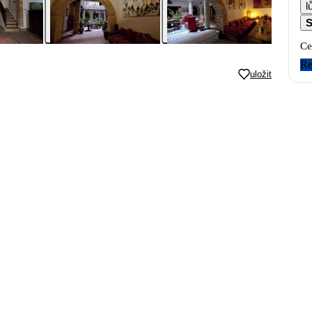
l
S
Ce
Re
uložit