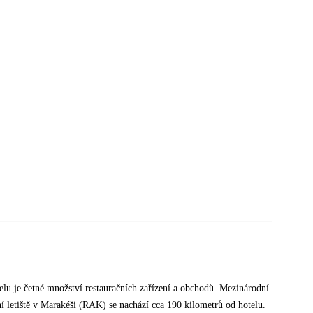
telu je četné množství restauračních zařízení a obchodů. Mezinárodní
í letiště v Marakéši (RAK) se nachází cca 190 kilometrů od hotelu.