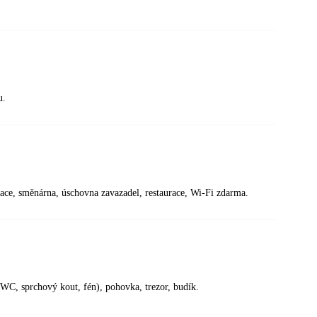
u.
zace, směnárna, úschovna zavazadel, restaurace, Wi-Fi zdarma.
(WC, sprchový kout, fén), pohovka, trezor, budík.