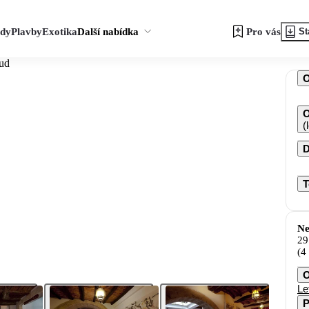
zdy
Plavby
Exotika
Další nabídka
Pro vás
St
ud
O
(
D
T
Ne
29
(4
O
Le
P