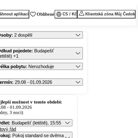
áhnout aplikaci
Oblíbené
CS / Kč
Klientská zóna Můj Čedok
Osoby
:
2 dospělí
dkud pojedete
:
Budapešť
letiště)
+1
élka pobytu
:
Nerozhoduje
ermín
:
29.08 - 01.09.2026
jlepší možnost v tomto období:
.08
-
01.09.2026
 dny, 3 noci)
dlet
:
Budapešť (letiště), 15:55
tový řád
okoj
:
Pokoj standard se dvěma