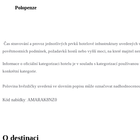
Polopenze
Čas stravování a provoz jednotlivých prvků hotelové infrastruktury uvedenýc
povětrnostních podmínek, požadavků hostů nebo vyšší moci, na které majitel nem
Informace o oficiální kategorizaci hotelu je v souladu s kategorizací používanou 
konkrétní kategorie.
Polovina hvězdičky uvedená ve slovním popisu může označovat nadhodnocenou n
Kód nabídky:
AMARAK8NZ0
O destinaci