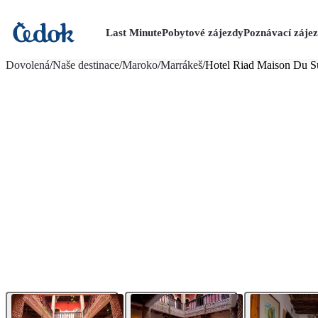
Last Minute
Pobytové zájezdy
Poznávací záje
více fotografií (18)
Dovolená
/
Naše destinace
/
Maroko
/
Marrákeš
/
Hotel Riad Maison Du S