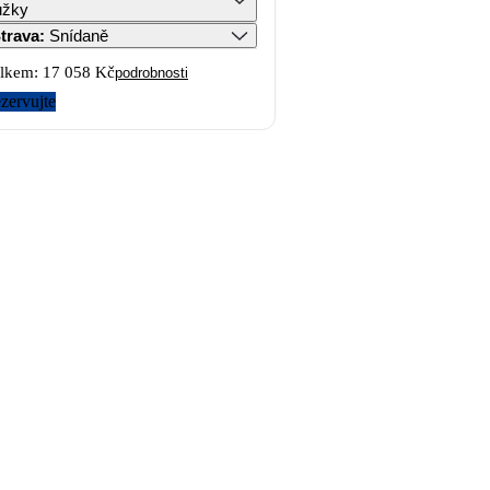
ůžky
trava
:
Snídaně
lkem:
17 058 Kč
podrobnosti
zervujte