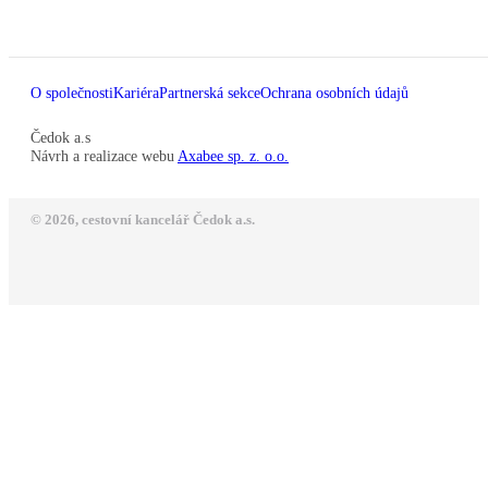
O společnosti
Kariéra
Partnerská sekce
Ochrana osobních údajů
Čedok a.s
Návrh a realizace webu
Axabee sp. z. o.o.
© 2026, cestovní kancelář Čedok a.s.