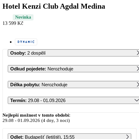
Hotel Kenzi Club Agdal Medina
Novinka
13 599 Kč
Osoby
:
2 dospělí
Odkud pojedete
:
Nerozhoduje
Délka pobytu
:
Nerozhoduje
Termín
:
29.08 - 01.09.2026
Srpen 2026
Nejlepší možnost v tomto období:
29.08
-
01.09.2026
(4 dny, 3 noci)
PO
ÚT
ST
ČT
PÁ
SO
NE
Odlet
:
Budapešť (letiště), 15:55