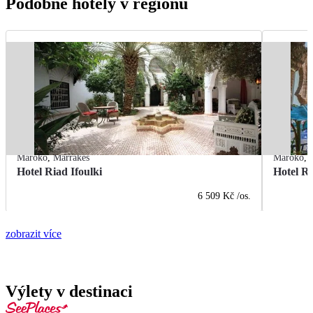
Podobné hotely v regionu
Maroko
,
Marrákeš
Maroko
,
Hotel Riad Ifoulki
Hotel R
6 509 Kč
/os.
zobrazit více
Výlety v destinaci