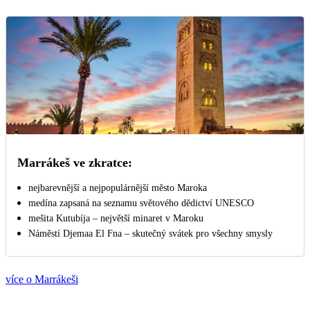
Marrákeš ve zkratce:
nejbarevnější a nejpopulárnější město Maroka
medína zapsaná na seznamu světového dědictví UNESCO
mešita Kutubíja – největší minaret v Maroku
Náměstí Djemaa El Fna – skutečný svátek pro všechny smysly
více o Marrákeši