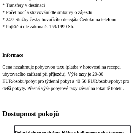
* Transfery v destinaci
* Počet nocí a stravování dle smlouvy o zájezdu
* 24/7 Služby česky hovořícího delegáta Čedoku na telefonu
* Pojištění dle zákona č. 159/1999 Sb.
Informace
Cena nezahrnuje pobytovou taxu (platba v hotovosti na recepci
ubytovacího zařízení při příjezdu). Výše taxy je 20-30
EUR/osobu/pobyt pro týdenní pobyt a 40-50 EUR/osobu/pobyt pro
delší pobyty. Přesná výše pobytové taxy závisí na lokalitě hotelu.
Dostupnost pokojů
Pokoj deluxe se dvěma lůžky s balkonem nebo terasou