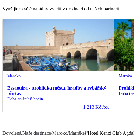
Využijte skvělé nabídky výletů v destinaci od našich partnerů
Maroko
Maroko
Essaouira - prohlídka města, hradby a rybářský
Prohlíd
přístav
Doba trvá
Doba trvání
:
8 hodin
1 213 Kč
/os.
Dovolená
/
Naše destinace
/
Maroko
/
Marrákeš
/
Hotel Kenzi Club Agdal