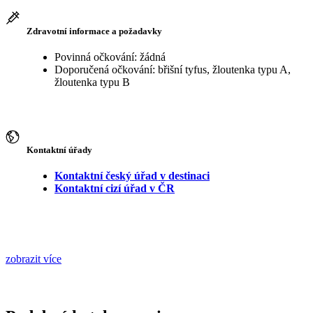
Zdravotní informace a požadavky
Povinná očkování: žádná
Doporučená očkování: břišní tyfus, žloutenka typu A,
žloutenka typu B
Kontaktní úřady
Kontaktní český úřad v destinaci
Kontaktní cizí úřad v ČR
zobrazit více