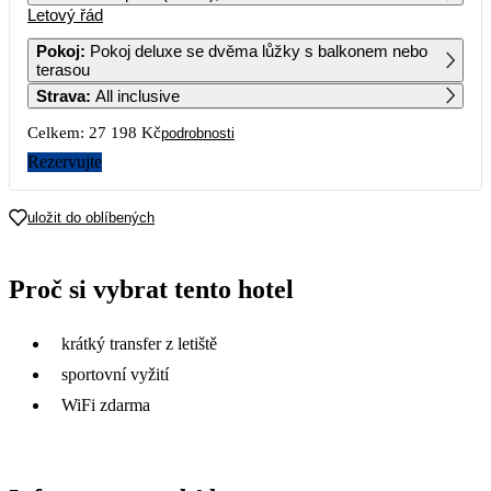
Letový řád
1
2
Pokoj
:
Pokoj deluxe se dvěma lůžky s balkonem nebo
terasou
3
4
5
6
7
8
9
Strava
:
All inclusive
Celkem:
27 198 Kč
podrobnosti
10
11
12
13
14
15
16
Rezervujte
17
18
19
20
21
22
23
uložit do oblíbených
24
25
26
27
28
29
30
29 169
13 599
17 629
Proč si vybrat tento hotel
31
krátký transfer z letiště
sportovní vyžití
WiFi zdarma