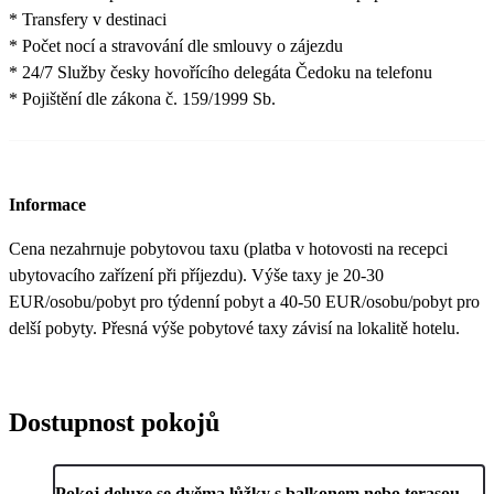
* Transfery v destinaci
* Počet nocí a stravování dle smlouvy o zájezdu
* 24/7 Služby česky hovořícího delegáta Čedoku na telefonu
* Pojištění dle zákona č. 159/1999 Sb.
Informace
Cena nezahrnuje pobytovou taxu (platba v hotovosti na recepci
ubytovacího zařízení při příjezdu). Výše taxy je 20-30
EUR/osobu/pobyt pro týdenní pobyt a 40-50 EUR/osobu/pobyt pro
delší pobyty. Přesná výše pobytové taxy závisí na lokalitě hotelu.
Dostupnost pokojů
Pokoj deluxe se dvěma lůžky s balkonem nebo terasou