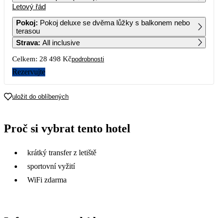
Letový řád
1
2
Pokoj
:
Pokoj deluxe se dvěma lůžky s balkonem nebo
terasou
3
4
5
6
7
8
9
Strava
:
All inclusive
Celkem:
28 498 Kč
podrobnosti
10
11
12
13
14
15
16
Rezervujte
17
18
19
20
21
22
23
19 899
uložit do oblíbených
24
25
26
27
28
29
30
14 249
28 769
13 999
18 219
Proč si vybrat tento hotel
31
krátký transfer z letiště
sportovní vyžití
WiFi zdarma