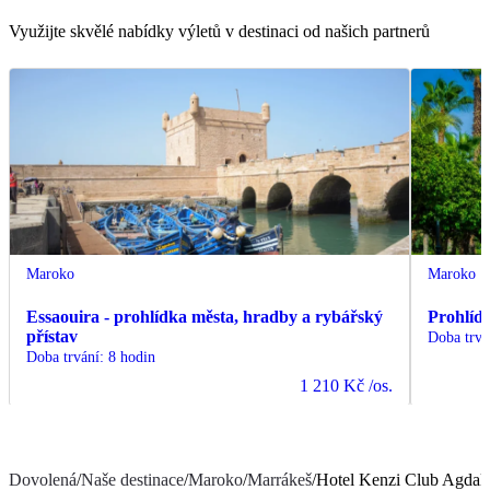
Využijte skvělé nabídky výletů v destinaci od našich partnerů
Maroko
Maroko
Essaouira - prohlídka města, hradby a rybářský
Prohlíd
přístav
Doba trvá
Doba trvání
:
8 hodin
1 210 Kč
/os.
Dovolená
/
Naše destinace
/
Maroko
/
Marrákeš
/
Hotel Kenzi Club Agdal