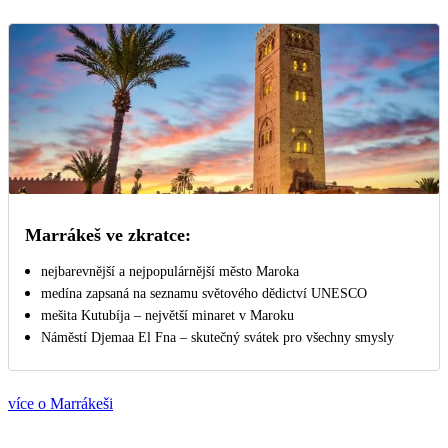
Marrákeš ve zkratce:
nejbarevnější a nejpopulárnější město Maroka
medína zapsaná na seznamu světového dědictví UNESCO
mešita Kutubíja – největší minaret v Maroku
Náměstí Djemaa El Fna – skutečný svátek pro všechny smysly
více o Marrákeši