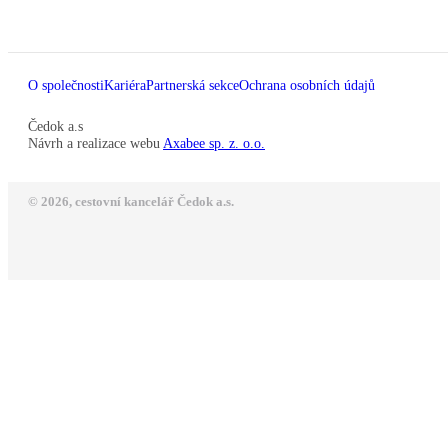
O společnosti
Kariéra
Partnerská sekce
Ochrana osobních údajů
Čedok a.s
Návrh a realizace webu
Axabee sp. z. o.o.
© 2026, cestovní kancelář Čedok a.s.