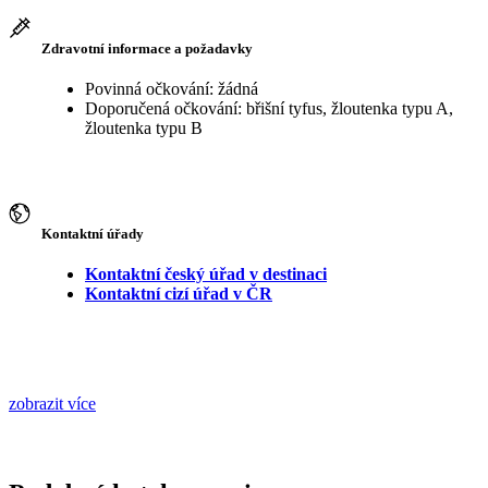
Zdravotní informace a požadavky
Povinná očkování: žádná
Doporučená očkování: břišní tyfus, žloutenka typu A,
žloutenka typu B
Kontaktní úřady
Kontaktní český úřad v destinaci
Kontaktní cizí úřad v ČR
zobrazit více