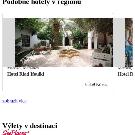
Podobné hotely v regionu
Maroko
,
Marrákeš
Maroko
,
Hotel Riad Ifoulki
Hotel R
6 859 Kč
/os.
zobrazit více
Výlety v destinaci