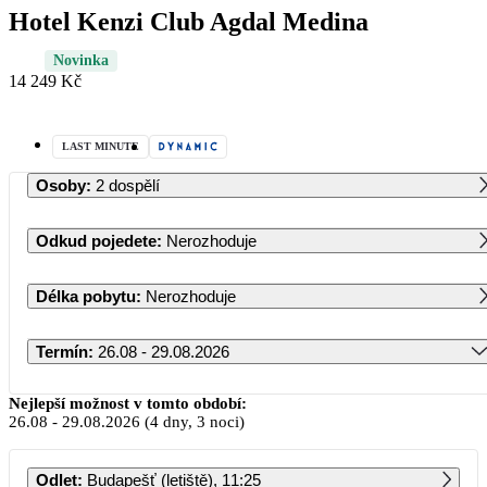
Hotel Kenzi Club Agdal Medina
Novinka
14 249 Kč
LAST MINUTE
Osoby
:
2 dospělí
Odkud pojedete
:
Nerozhoduje
Délka pobytu
:
Nerozhoduje
Termín
:
26.08 - 29.08.2026
Srpen 2026
Nejlepší možnost v tomto období:
26.08
-
29.08.2026
(4 dny, 3 noci)
PO
ÚT
ST
ČT
PÁ
SO
NE
Odlet
:
Budapešť (letiště), 11:25