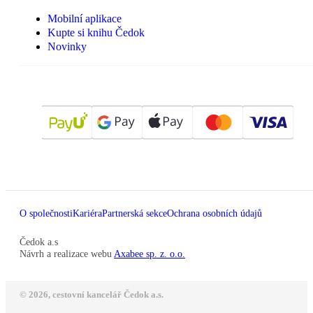
Mobilní aplikace
Kupte si knihu Čedok
Novinky
O společnosti
Kariéra
Partnerská sekce
Ochrana osobních údajů
Čedok a.s
Návrh a realizace webu
Axabee sp. z. o.o.
© 2026, cestovní kancelář Čedok a.s.