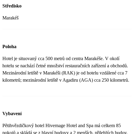
Středisko
Marakéš
Poloha
Hotel je situovaný cca 500 metrů od centra Marakéše. V okolí
hotelu se nachází četné množství restauračních zařízení a obchodů.
Mezinárodní letiště v Marakéši (RAK) je od hotelu vzdálené cca 7
kilometrů; mezinárodní letiště v Agadiru (AGA) cca 250 kilometrů.
Vybavení
Pětihvězdičkový hotel Hivernage Hotel and Spa má celkem 85
pokojů a skládá se z hlavní budovy a 2 menších, přilehlých budov.