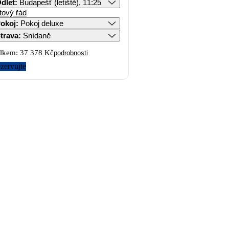
dlet
:
Budapešť (letiště), 11:25
tový řád
okoj
:
Pokoj deluxe
trava
:
Snídaně
lkem:
37 378 Kč
podrobnosti
zervujte