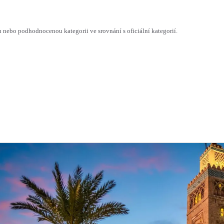
ebo podhodnocenou kategorii ve srovnání s oficiální kategorií.