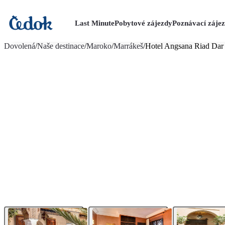
Last Minute
Pobytové zájezdy
Poznávací záje
více fotografií (16)
Dovolená
/
Naše destinace
/
Maroko
/
Marrákeš
/
Hotel Angsana Riad Dar