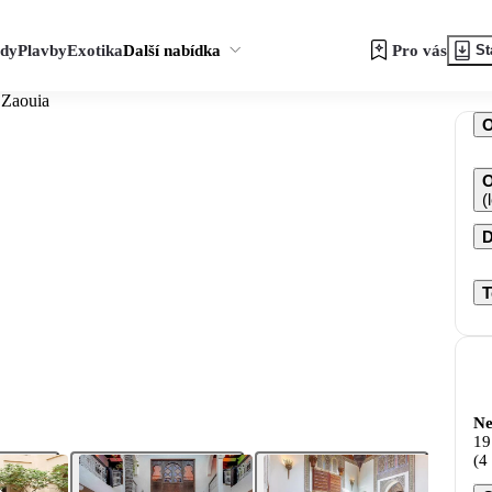
zdy
Plavby
Exotika
Další nabídka
Pro vás
St
 Zaouia
O
(
D
T
Ne
19
(4