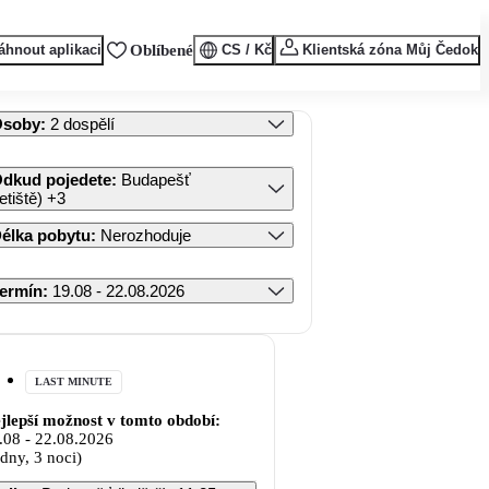
áhnout aplikaci
Oblíbené
CS / Kč
Klientská zóna Můj Čedok
Osoby
:
2 dospělí
dkud pojedete
:
Budapešť
letiště)
+3
élka pobytu
:
Nerozhoduje
ermín
:
19.08 - 22.08.2026
LAST MINUTE
jlepší možnost v tomto období:
.08
-
22.08.2026
 dny, 3 noci)