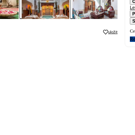
O
Le
P
S
Ce
uložit
Re