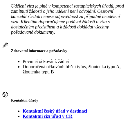
Udělení víza je plně v kompetenci zastupitelských úřadů, proti
zamítnutí žádosti o jeho udělení není odvolání. Cestovní
kancelář Čedok nenese odpovědnost za případné neudělení
víza. Klientům doporučujeme podávat žádosti o víza s
dostatečným předstihem a k žádosti dokládat všechny
požadované dokumenty.
Zdravotní informace a požadavky
Povinná očkování: žádná
Doporučená očkování: břišní tyfus, žloutenka typu A,
žloutenka typu B
Kontaktní úřady
Kontaktní český úřad v destinaci
Kontaktní cizí úřad v ČR