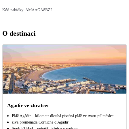
Kód nabídky:
AMAAGA8BZ2
O destinaci
Agadir ve zkratce:
Pláž Agádír – kilometr dlouhá písečná pláž ve tvaru půlměsíce
živá promenáda Corniche d'Agadir
Souk El Had – největší tržnice v regionu