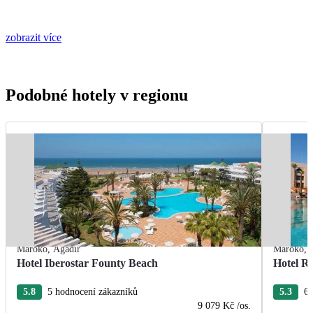
zobrazit více
Podobné hotely v regionu
Maroko
,
Agadir
Maroko
,
Hotel Iberostar Founty Beach
Hotel R
5.8
5 hodnocení zákazníků
5.3
6 
9 079 Kč
/os.