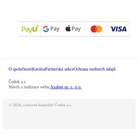
O společnosti
Kariéra
Partnerská sekce
Ochrana osobních údajů
Čedok a.s
Návrh a realizace webu
Axabee sp. z. o.o.
© 2026, cestovní kancelář Čedok a.s.