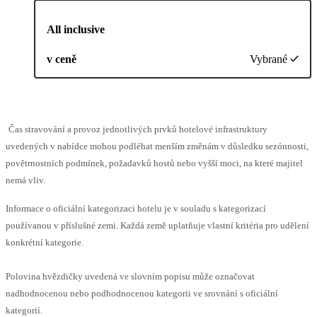
All inclusive
v ceně
Vybrané
Čas stravování a provoz jednotlivých prvků hotelové infrastruktury
uvedených v nabídce mohou podléhat menším změnám v důsledku sezónnosti,
povětrnostních podmínek, požadavků hostů nebo vyšší moci, na které majitel
nemá vliv.
Informace o oficiální kategorizaci hotelu je v souladu s kategorizací
používanou v příslušné zemi. Každá země uplatňuje vlastní kritéria pro udělení
konkrétní kategorie.
Polovina hvězdičky uvedená ve slovním popisu může označovat
nadhodnocenou nebo podhodnocenou kategorii ve srovnání s oficiální
kategorií.