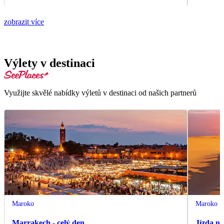
zobrazit více
Výlety v destinaci
Využijte skvělé nabídky výletů v destinaci od našich partnerů
Maroko
Maroko
Marrakech - celý den
Jízda n