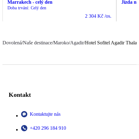
Marrakech - celý den
Jízda n
Doba trvání
:
Celý den
2 304 Kč
/os.
Dovolená
/
Naše destinace
/
Maroko
/
Agadir
/
Hotel Sofitel Agadir Thala
Kontakt
Kontaktujte nás
+420 296 184 910