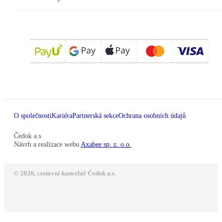
O společnosti
Kariéra
Partnerská sekce
Ochrana osobních údajů
Čedok a.s
Návrh a realizace webu
Axabee sp. z. o.o.
© 2026, cestovní kancelář Čedok a.s.