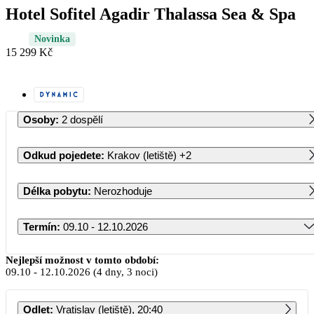
Hotel Sofitel Agadir Thalassa Sea & Spa
Novinka
15 299 Kč
Osoby
:
2 dospělí
Odkud pojedete
:
Krakov (letiště)
+2
Délka pobytu
:
Nerozhoduje
Termín
:
09.10 - 12.10.2026
Říjen 2026
Nejlepší možnost v tomto období:
09.10
-
12.10.2026
(4 dny, 3 noci)
PO
ÚT
ST
ČT
PÁ
SO
NE
Odlet
:
Vratislav (letiště), 20:40