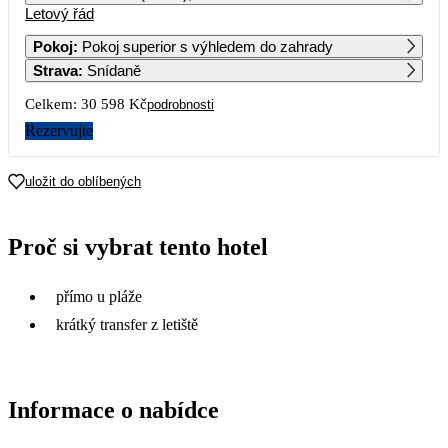
Letový řád
1
2
3
4
16 529
16 379
Pokoj
:
Pokoj superior s výhledem do zahrady
Strava
:
Snídaně
5
6
7
8
9
10
11
20 589
21 589
15 299
20 299
Celkem:
30 598 Kč
podrobnosti
12
13
14
15
16
17
18
Rezervujte
19
20
21
22
23
24
25
uložit do oblíbených
26
27
28
29
30
31
Proč si vybrat tento hotel
přímo u pláže
krátký transfer z letiště
Informace o nabídce