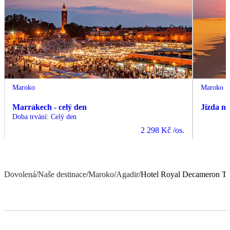
Maroko
Maroko
Marrakech - celý den
Jízda n
Doba trvání
:
Celý den
2 298 Kč
/os.
Dovolená
/
Naše destinace
/
Maroko
/
Agadir
/
Hotel Royal Decameron Ta