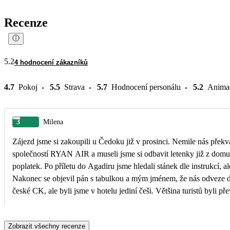
Recenze
5.2
4 hodnocení zákazníků
4.7
Pokoj
5.5
Strava
5.7
Hodnocení personálu
5.2
Anima
3
Milena
Zájezd jsme si zakoupili u Čedoku již v prosinci. Nemile nás překvap
společností RYAN AIR a museli jsme si odbavit letenky již z domu, 
poplatek. Po příletu do Agadiru jsme hledali stánek dle instrukcí, a
Nakonec se objevil pán s tabulkou a mým jménem, že nás odveze d
české CK, ale byli jsme v hotelu jediní češi. Většina turistů byli př
jim se také přizpůsoboval animační program. Pokud byla hudba, tak 
podobné soutěže pouze ve FJ. Český delegát na místě nebyl. Výlet
Zobrazit všechny recenze
mapou z místního Infocentra na vlastní pěst. Pláž, která patřila k ho