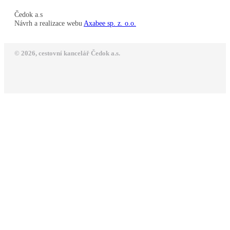
Čedok a.s
Návrh a realizace webu
Axabee sp. z. o.o.
© 2026, cestovní kancelář Čedok a.s.