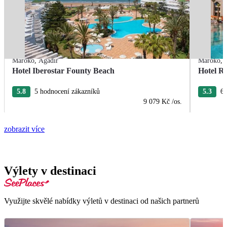
Maroko
,
Agadir
Maroko
,
Hotel Iberostar Founty Beach
Hotel R
5.8
5 hodnocení zákazníků
5.3
6 
9 079 Kč
/os.
zobrazit více
Výlety v destinaci
Využijte skvělé nabídky výletů v destinaci od našich partnerů