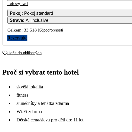
Letový řád
1
Pokoj
:
Pokoj standard
Strava
:
All inclusive
3
4
5
6
7
8
Celkem:
33 518 Kč
podrobnosti
10
11
12
13
14
15
Rezervujte
17
18
19
20
21
22
uložit do oblíbených
16 759
24
25
26
27
28
29
Proč si vybrat tento hotel
15 20
31
skvělá lokalita
fitness
slunečníky a lehátka zdarma
Wi-Fi zdarma
Dětská cena/sleva pro děti do: 11 let