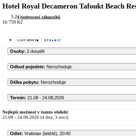
Hotel Royal Decameron Tafoukt Beach Re
5.2
4 hodnocení zákazníků
16 759 Kč
LAST MINUTE
Osoby
:
2 dospělí
Odkud pojedete
:
Nerozhoduje
Délka pobytu
:
Nerozhoduje
Termín
:
21.08 - 24.08.2026
Srpen 2026
Nejlepší možnost v tomto období:
21.08
-
24.08.2026
(4 dny, 3 noci)
PO
ÚT
ST
ČT
PÁ
SO
Odlet
:
Vratislav (letiště), 20:40