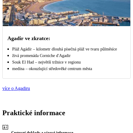
Agadir ve zkratce:
Pláž Agádír – kilometr dlouhá písečná pláž ve tvaru půlměsíce
živá promenáda Corniche d'Agadir
Souk El Had – největší tržnice v regionu
medína – okouzlující středověké centrum města
více o Agadiru
Praktické informace
Cestovní doklady a vízové informace