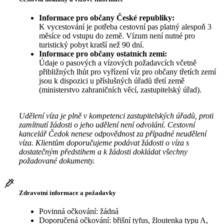
Informace pro občany České republiky:
K vycestování je potřeba cestovní pas platný alespoň 3
měsíce od vstupu do země. Vízum není nutné pro
turistický pobyt kratší než 90 dní.
Informace pro občany ostatních zemí:
Údaje o pasových a vízových požadavcích včetně
přibližných lhůt pro vyřízení víz pro občany třetích zemí
jsou k dispozici u příslušných úřadů třetí země
(ministerstvo zahraničních věcí, zastupitelský úřad).
Udělení víza je plně v kompetenci zastupitelských úřadů, proti
zamítnutí žádosti o jeho udělení není odvolání. Cestovní
kancelář Čedok nenese odpovědnost za případné neudělení
víza. Klientům doporučujeme podávat žádosti o víza s
dostatečným předstihem a k žádosti dokládat všechny
požadované dokumenty.
Zdravotní informace a požadavky
Povinná očkování: žádná
Doporučená očkování: břišní tyfus, žloutenka typu A,