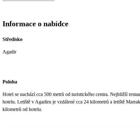
kvůli spodním proudům, pokud jste si chtěli zaplavat, museli jste ko
plavčík vypískal. Když jsme k chtěli k hotelovému bazénu, lehátka
na nich, také nedostatek slunečníků. Pokoj čistý, kvalitní matrace, 
Informace o nabídce
zašedlé ručníky, oprýskané stěny, každá baterie jiná atd. Ale velká 
pokojské, obsluha v restauraci, v baru, pomocný personál a poklo
Středisko
Agadir
Poloha
Hotel se nachází cca 500 metrů od turistického centra. Nejbližší resta
hotelu. Letiště v Agadiru je vzdálené cca 24 kilometrů a letiště Marr
kilometrů od hotelu.