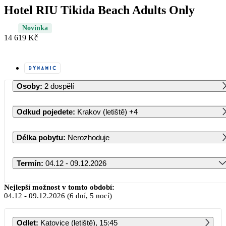
Hotel RIU Tikida Beach Adults Only
Novinka
14 619 Kč
Osoby
:
2 dospělí
Odkud pojedete
:
Krakov (letiště)
+4
Délka pobytu
:
Nerozhoduje
Termín
:
04.12 - 09.12.2026
Prosinec 2026
Nejlepší možnost v tomto období:
04.12
-
09.12.2026
(6 dní, 5 nocí)
PO
ÚT
ST
ČT
PÁ
SO
NE
Odlet
:
Katovice (letiště), 15:45