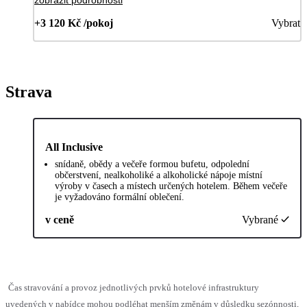
+3 120 Kč /pokoj
Vybrat
Strava
All Inclusive
snídaně, obědy a večeře formou bufetu, odpolední
občerstvení, nealkoholiké a alkoholické nápoje místní
výroby v časech a místech určených hotelem. Během večeře
je vyžadováno formální oblečení.
v ceně
Vybrané
Čas stravování a provoz jednotlivých prvků hotelové infrastruktury
uvedených v nabídce mohou podléhat menším změnám v důsledku sezónnosti,