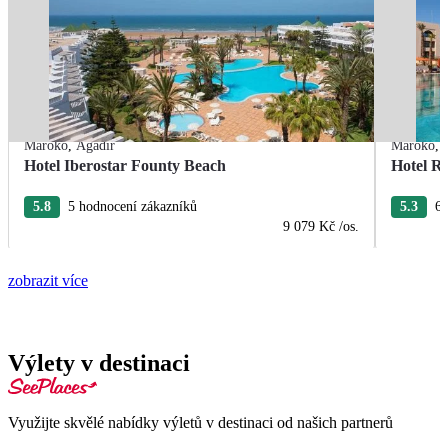
Maroko
,
Agadir
Maroko
,
Hotel Iberostar Founty Beach
Hotel R
5.8
5 hodnocení zákazníků
5.3
6 
9 079 Kč
/os.
zobrazit více
Výlety v destinaci
Využijte skvělé nabídky výletů v destinaci od našich partnerů