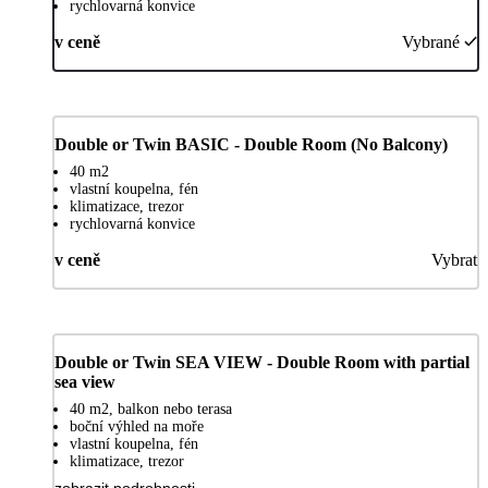
rychlovarná konvice
v ceně
Vybrané
Double or Twin BASIC - Double Room (No Balcony)
40 m2
vlastní koupelna, fén
klimatizace, trezor
rychlovarná konvice
v ceně
Vybrat
Double or Twin SEA VIEW - Double Room with partial
sea view
40 m2, balkon nebo terasa
boční výhled na moře
vlastní koupelna, fén
klimatizace, trezor
zobrazit podrobnosti