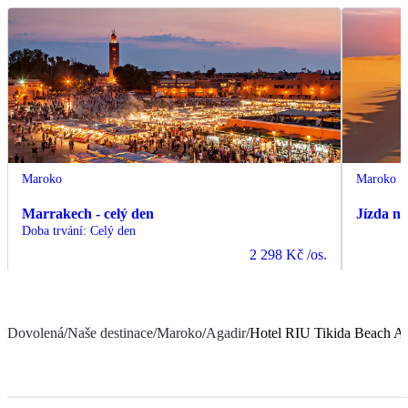
Maroko
Maroko
Marrakech - celý den
Jízda n
Doba trvání
:
Celý den
2 298 Kč
/os.
Dovolená
/
Naše destinace
/
Maroko
/
Agadir
/
Hotel RIU Tikida Beach Ad