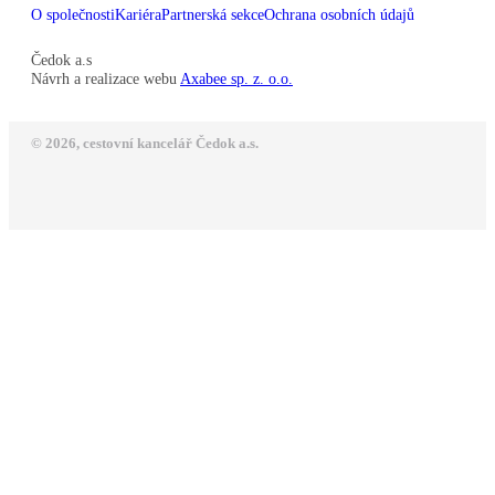
O společnosti
Kariéra
Partnerská sekce
Ochrana osobních údajů
Čedok a.s
Návrh a realizace webu
Axabee sp. z. o.o.
© 2026, cestovní kancelář Čedok a.s.