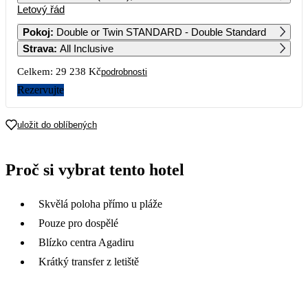
Letový řád
1
2
3
4
5
6
14 949
14 619
Pokoj
:
Double or Twin STANDARD - Double Standard
Strava
:
All Inclusive
7
8
9
10
11
12
13
19 059
17 959
13 899
24 159
Celkem:
29 238 Kč
podrobnosti
14
15
16
17
18
19
20
Rezervujte
19 909
16 119
33 609
44 169
21
22
23
24
25
26
27
uložit do oblíbených
60 319
55 539
49 779
72 159
28
29
30
31
Proč si vybrat tento hotel
40 069
47 729
Skvělá poloha přímo u pláže
Pouze pro dospělé
Blízko centra Agadiru
Krátký transfer z letiště