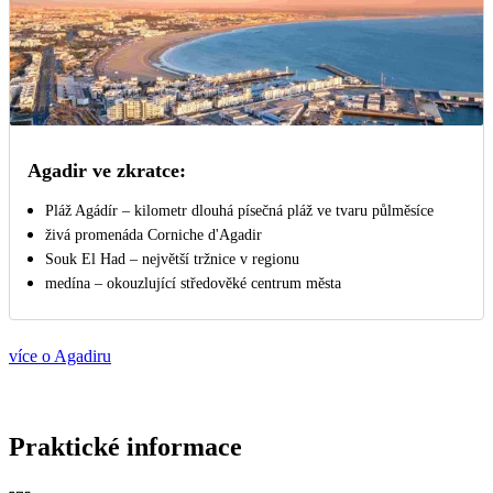
Agadir ve zkratce:
Pláž Agádír – kilometr dlouhá písečná pláž ve tvaru půlměsíce
živá promenáda Corniche d'Agadir
Souk El Had – největší tržnice v regionu
medína – okouzlující středověké centrum města
více o Agadiru
Praktické informace