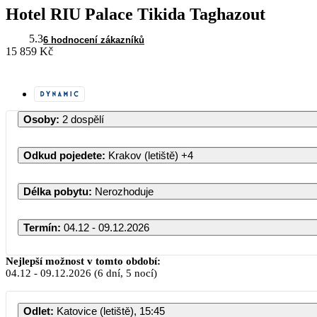
Hotel RIU Palace Tikida Taghazout
5.3
6 hodnocení zákazníků
15 859 Kč
Osoby
:
2 dospělí
Odkud pojedete
:
Krakov (letiště)
+4
Délka pobytu
:
Nerozhoduje
Termín
:
04.12 - 09.12.2026
Prosinec 2026
Nejlepší možnost v tomto období:
04.12
-
09.12.2026
(6 dní, 5 nocí)
PO
ÚT
ST
ČT
PÁ
S
Odlet
:
Katovice (letiště), 15:45