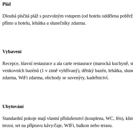
Pláž
Dlouhá písčitá pláž s pozvolným vstupem (od hotelu oddělena pobře
přímo u hotelu, lehátka a slunečníky zdarma.
Vybavení
Recepce, hlavní restaurace a ala carte restaurace (marocká kuchyně, s
venkovních bazénů (1 v zimě vyhřívaný), dětský bazén, lehátka, slu
zdarma, WiFi zdarma, obchody se suvenýry, kadeřnictví.
Ubytování
Standardní pokoje mají vlastní příslušenství (kouplena, WC, fén), kli
trezor, set na přípravu kávy/čaje, WIFi, balkon nebo terasu.