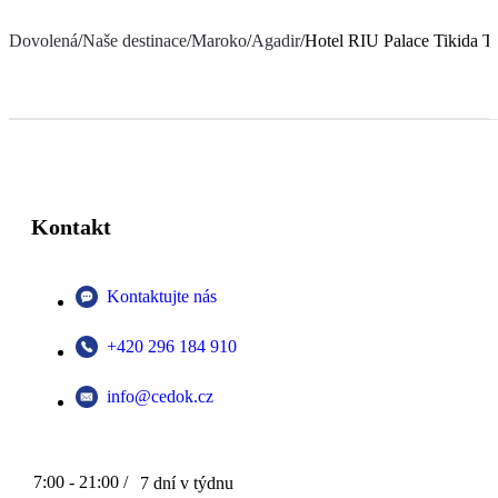
Dovolená
/
Naše destinace
/
Maroko
/
Agadir
/
Hotel RIU Palace Tikida T
Kontakt
Kontaktujte nás
+420 296 184 910
info@cedok.cz
7:00 - 21:00 /
7 dní v týdnu