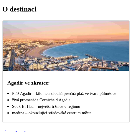
O destinaci
Agadir ve zkratce:
Pláž Agádír – kilometr dlouhá písečná pláž ve tvaru půlměsíce
živá promenáda Corniche d'Agadir
Souk El Had – největší tržnice v regionu
medína – okouzlující středověké centrum města