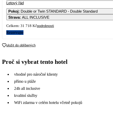
Letový řád
1
2
3
4
5
16 329
15 859
Pokoj
:
Double or Twin STANDARD - Double Standard
Strava
:
ALL INCLUSIVE
7
8
9
10
11
1
20 999
20 539
16 249
27 
Celkem:
31 718 Kč
podrobnosti
14
15
16
17
18
1
Rezervujte
22 469
18 069
40 139
49 
21
22
23
24
25
2
uložit do oblíbených
72 879
62 299
59 369
81 
28
29
30
31
Proč si vybrat tento hotel
46 659
53 219
vhodné pro náročné klienty
přímo u pláže
24h all inclusive
kvalitní služby
WiFi zdarma v celém hotelu včetně pokojů