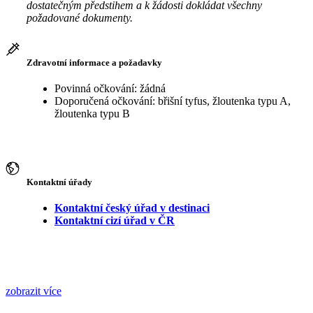
dostatečným předstihem a k žádosti dokládat všechny
požadované dokumenty.
Zdravotní informace a požadavky
Povinná očkování: žádná
Doporučená očkování: břišní tyfus, žloutenka typu A,
žloutenka typu B
Kontaktní úřady
Kontaktní český úřad v destinaci
Kontaktní cizí úřad v ČR
zobrazit více