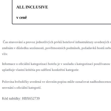
ALL INCLUSIVE
v ceně
Čas stravování a provoz jednotlivých prvků hotelové infrastruktury uvedenýc
změnám v důsledku sezónnosti, povětrnostních podmínek, požadavků hostů nebo 
vliv.
Informace o oficiální kategorizaci hotelu je v souladu s kategorizací používanou
uplatňuje vlastní kritéria pro udělení konkrétní kategorie.
Polovina hvězdičky uvedená ve slovním popisu může označovat nadhodnoceno
srovnání s oficiální kategorií.
Kód nabídky:
HBX652739