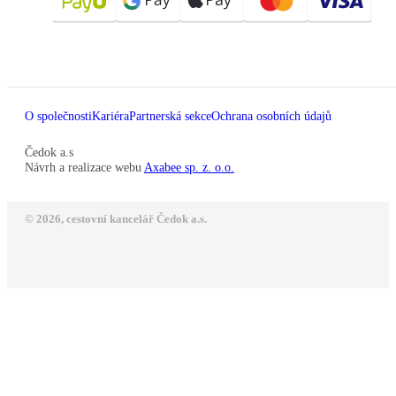
O společnosti
Kariéra
Partnerská sekce
Ochrana osobních údajů
Čedok a.s
Návrh a realizace webu
Axabee sp. z. o.o.
© 2026, cestovní kancelář Čedok a.s.