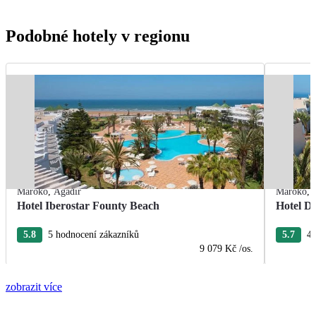
Podobné hotely v regionu
Maroko
,
Agadir
Maroko
,
Hotel Iberostar Founty Beach
Hotel D
5.8
5 hodnocení zákazníků
5.7
4 
9 079 Kč
/os.
zobrazit více