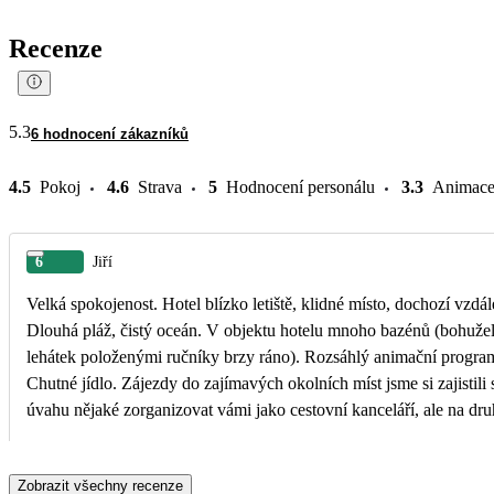
Recenze
5.3
6 hodnocení zákazníků
4.5
Pokoj
4.6
Strava
5
Hodnocení personálu
3.3
Animac
6
Jiří
Velká spokojenost. Hotel blízko letiště, klidné místo, dochozí vzdá
Dlouhá pláž, čistý oceán. V objektu hotelu mnoho bazénů (bohužel s nešvarem - zabírání
lehátek položenými ručníky brzy ráno). Rozsáhlý animační program, dostupné bary.
Chutné jídlo. Zájezdy do zajímavých okolních míst jsme si zajistili sami, možná by stálo za
úvahu nějaké zorganizovat vámi jako cestovní kanceláří, ale na dru
je v oblasti Čechů a jestli by to dávalo vůbec smysl :-). Ještě jednou děkujeme za zajištění
zájezdu. Jelínkovi
Zobrazit všechny recenze