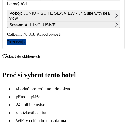
Letový řád
1
2
Pokoj
:
JUNIOR SUITE SEA VIEW - Jr. Suite with sea
view
3
4
5
6
7
8
9
Strava
:
ALL INCLUSIVE
Celkem:
70 818 Kč
podrobnosti
10
11
12
13
14
15
16
Rezervujte
17
18
19
20
21
22
23
44 179
57 469
35 409
39 269
uložit do oblíbených
24
25
26
27
28
29
30
63 719
41 139
33 729
29 149
Proč si vybrat tento hotel
31
58 269
vhodné pro rodinnou dovolenou
přímo u pláže
24h all inclusive
v blízkosti centra
WiFi v celém hotelu zdarma