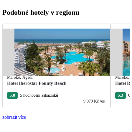
Podobné hotely v regionu
Maroko
,
Agadir
Maroko
,
Hotel Iberostar Founty Beach
Hotel R
5.8
5 hodnocení zákazníků
5.3
6 
9 079 Kč
/os.
zobrazit více