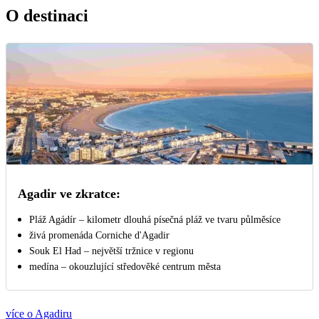
O destinaci
Agadir ve zkratce:
Pláž Agádír – kilometr dlouhá písečná pláž ve tvaru půlměsíce
živá promenáda Corniche d'Agadir
Souk El Had – největší tržnice v regionu
medína – okouzlující středověké centrum města
více o Agadiru