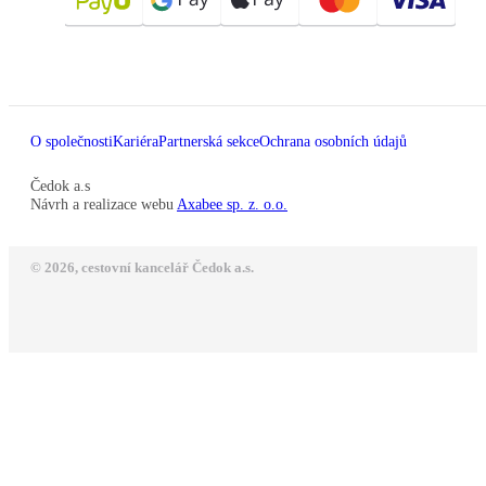
O společnosti
Kariéra
Partnerská sekce
Ochrana osobních údajů
Čedok a.s
Návrh a realizace webu
Axabee sp. z. o.o.
© 2026, cestovní kancelář Čedok a.s.