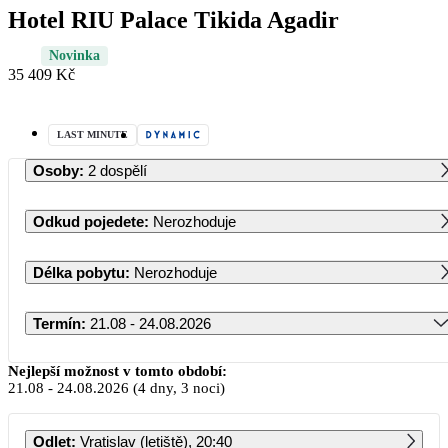
Hotel RIU Palace Tikida Agadir
Novinka
35 409 Kč
LAST MINUTE
Osoby
:
2 dospělí
Odkud pojedete
:
Nerozhoduje
Délka pobytu
:
Nerozhoduje
Termín
:
21.08 - 24.08.2026
Srpen 2026
Nejlepší možnost v tomto období:
21.08
-
24.08.2026
(4 dny, 3 noci)
PO
ÚT
ST
ČT
PÁ
SO
NE
Odlet
:
Vratislav (letiště), 20:40