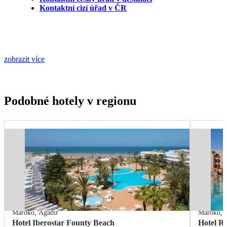
Kontaktní cizí úřad v ČR
zobrazit více
Podobné hotely v regionu
Maroko
,
Agadir
Maroko
,
Hotel Iberostar Founty Beach
Hotel R