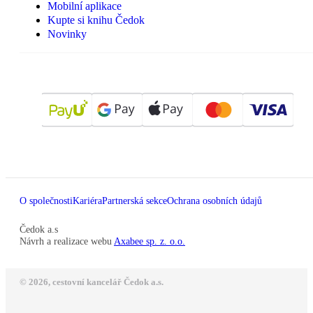
Mobilní aplikace
Kupte si knihu Čedok
Novinky
O společnosti
Kariéra
Partnerská sekce
Ochrana osobních údajů
Čedok a.s
Návrh a realizace webu
Axabee sp. z. o.o.
© 2026, cestovní kancelář Čedok a.s.