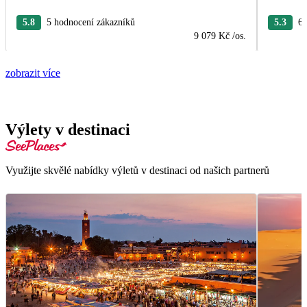
5.8
5 hodnocení zákazníků
5.3
6 
9 079 Kč
/os.
zobrazit více
Výlety v destinaci
Využijte skvělé nabídky výletů v destinaci od našich partnerů