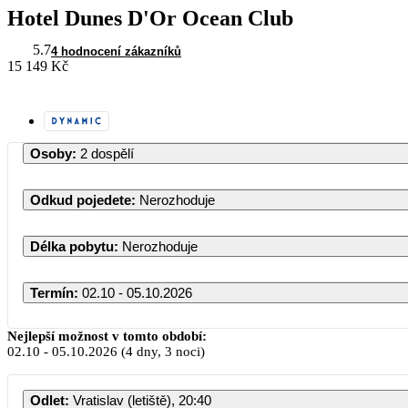
Hotel Dunes D'Or Ocean Club
5.7
4 hodnocení zákazníků
15 149 Kč
Osoby
:
2 dospělí
Odkud pojedete
:
Nerozhoduje
Délka pobytu
:
Nerozhoduje
Termín
:
02.10 - 05.10.2026
Říjen 2026
Nejlepší možnost v tomto období:
02.10
-
05.10.2026
(4 dny, 3 noci)
PO
ÚT
ST
ČT
PÁ
Odlet
:
Vratislav (letiště), 20:40