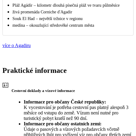
Pláž Agádír – kilometr dlouhá písečná pláž ve tvaru půlměsíce
živá promenáda Corniche d'Agadir
Souk El Had – největší tržnice v regionu
medína – okouzlující středověké centrum města
více o Agadiru
Praktické informace
Cestovní doklady a vízové informace
Informace pro občany České republiky:
K vycestování je potřeba cestovní pas platný alespoň 3
měsíce od vstupu do země. Vízum není nutné pro
turistický pobyt kratší než 90 dní.
Informace pro občany ostatních zemí:
Údaje o pasových a vízových požadavcích včetně
přibližných lhůt pro vyřízení víz pro občany třetích zemí