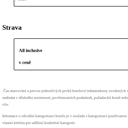
Strava
All inclusive
v ceně
Čas stravování a provoz jednotlivých prvků hotelové infrastruktury uvedenýc
změnám v důsledku sezónnosti, povětrnostních podmínek, požadavků hostů nebo 
vliv.
Informace o oficiální kategorizaci hotelu je v souladu s kategorizací používanou
vlastní kritéria pro udělení konkrétní kategorie.