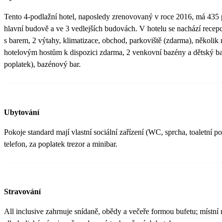
Tento 4-podlažní hotel, naposledy zrenovovaný v roce 2016, má 435 p
hlavní budově a ve 3 vedlejších budovách. V hotelu se nachází recep
s barem, 2 výtahy, klimatizace, obchod, parkoviště (zdarma), několik r
hotelovým hostům k dispozici zdarma, 2 venkovní bazény a dětský ba
poplatek), bazénový bar.
Ubytování
Pokoje standard mají vlastní sociální zařízení (WC, sprcha, toaletní po
telefon, za poplatek trezor a minibar.
Stravování
All inclusive zahrnuje snídaně, obědy a večeře formou bufetu; místní