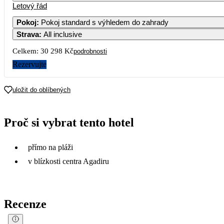
Letový řád
1
2
15 149
1
Pokoj
:
Pokoj standard s výhledem do zahrady
Strava
:
All inclusive
5
6
7
8
9
18 739
18 459
13 329
1
Celkem:
30 298 Kč
podrobnosti
12
13
14
15
16
Rezervujte
16 419
16 969
58 499
15 049
1
19
20
21
22
23
uložit do oblíbených
16 379
22 499
41 609
26
27
28
29
30
Proč si vybrat tento hotel
přímo na pláži
v blízkosti centra Agadiru
Recenze