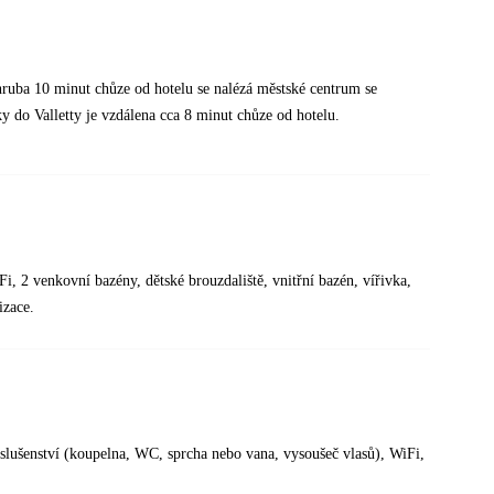
Zhruba 10 minut chůze od hotelu se nalézá městské centrum se
y do Valletty je vzdálena cca 8 minut chůze od hotelu.
Fi, 2 venkovní bazény, dětské brouzdaliště, vnitřní bazén, vířivka,
izace.
lušenství (koupelna, WC, sprcha nebo vana, vysoušeč vlasů), WiFi,