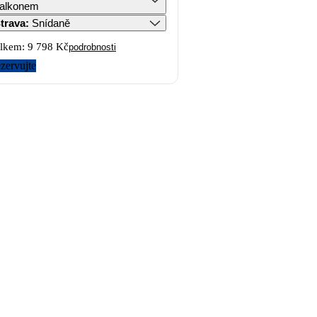
alkonem
trava
:
Snídaně
lkem:
9 798 Kč
podrobnosti
zervujte