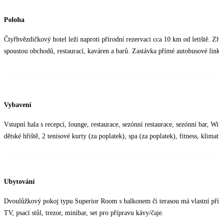
Poloha
Čtyřhvězdičkový hotel leží naproti přírodní rezervaci cca 10 km od letiště. 
spoustou obchodů, restaurací, kaváren a barů. Zastávka přímé autobusové link
Vybavení
Vstupní hala s recepcí, lounge, restaurace, sezónní restaurace, sezónní bar, Wi
dětské hřiště, 2 tenisové kurty (za poplatek), spa (za poplatek), fitness, klimat
Ubytování
Dvoulůžkový pokoj typu Superior Room s balkonem či terasou má vlastní přís
TV, psací stůl, trezor, minibar, set pro přípravu kávy/čaje.