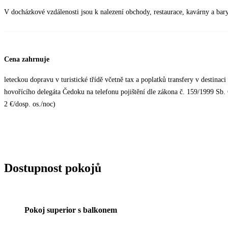
V docházkové vzdálenosti jsou k nalezení obchody, restaurace, kavárny a bary
Cena zahrnuje
leteckou dopravu v turistické třídě včetně tax a poplatků transfery v destina
hovořícího delegáta Čedoku na telefonu pojištění dle zákona č. 159/1999 Sb.
2 €/dosp. os./noc)
Dostupnost pokojů
Pokoj superior s balkonem