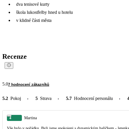
dva tenisové kurty
škola lukostřelby hned u hotelu
v klidné části města
Recenze
5.0
7 hodnocení zákazníků
5.2
Pokoj
5
Strava
5.7
Hodnocení personálu
4
Martina
Vše bylo v pořádku. Byli jsme spokojeni s dynamickým balíčkem - letenka, 