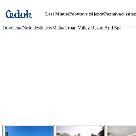
Last Minute
Pobytové zájezdy
Poznávací záje
více fotografií (8)
Dovolená
/
Naše destinace
/
Malta
/
Urban Valley Resort And Spa