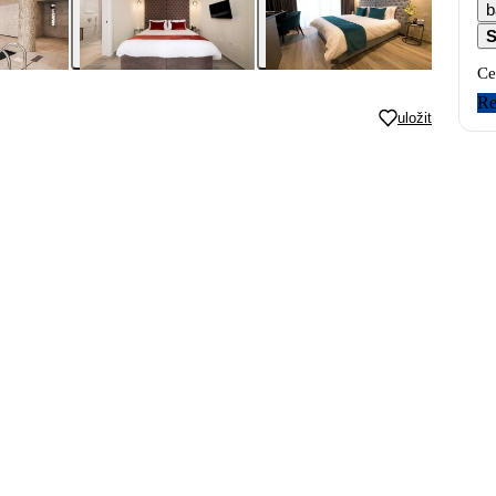
b
S
Ce
Re
uložit