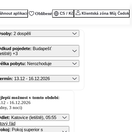
áhnout aplikaci
Oblíbené
CS / Kč
Klientská zóna Můj Čedok
Osoby
:
2 dospělí
dkud pojedete
:
Budapešť
letiště)
+3
élka pobytu
:
Nerozhoduje
ermín
:
13.12 - 16.12.2026
jlepší možnost v tomto období:
.12
-
16.12.2026
 dny, 3 noci)
dlet
:
Katovice (letiště), 05:55
tový řád
okoj
:
Pokoj superior s