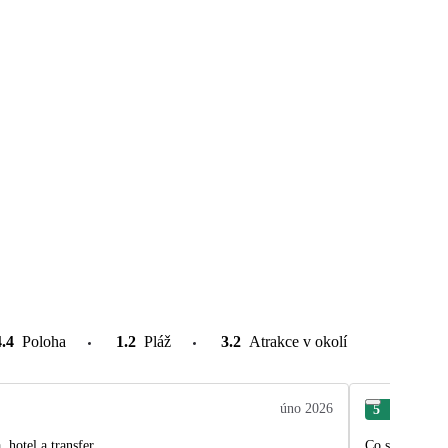
4.4
Poloha
1.2
Pláž
3.2
Atrakce v okolí
úno 2026
5
Sva
hotel a transfer.
Co se týče well