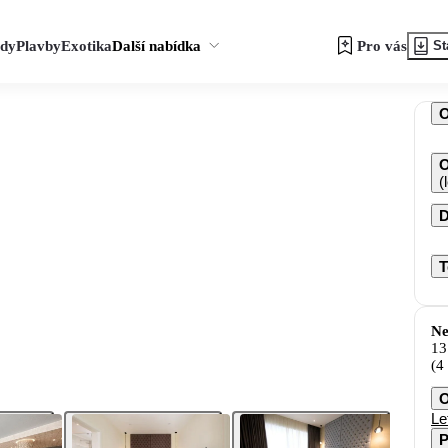
zdy
Plavby
Exotika
Další nabídka
Pro vás
St
O
(
D
T
Ne
13
(4
O
Le
P