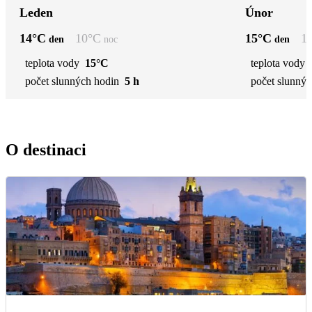
Leden
Únor
14
°C
10
°C
15
°C
1
den
noc
den
teplota vody
15°C
teplota vody
počet slunných hodin
5 h
počet slunnýc
O destinaci