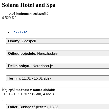
Solana Hotel and Spa
5.0
7 hodnocení zákazníků
4 529 Kč
Osoby
:
2 dospělí
Odkud pojedete
:
Nerozhoduje
Délka pobytu
:
Nerozhoduje
Termín
:
11.01 - 15.01.2027
Leden 2027
Nejlepší možnost v tomto období:
11.01
-
15.01.2027
(5 dní, 4 noci)
PO
ÚT
ST
ČT
PÁ
SO
Odlet
:
Budapešť (letiště), 13:35