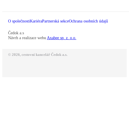
O společnosti
Kariéra
Partnerská sekce
Ochrana osobních údajů
Čedok a.s
Návrh a realizace webu
Axabee sp. z. o.o.
© 2026, cestovní kancelář Čedok a.s.