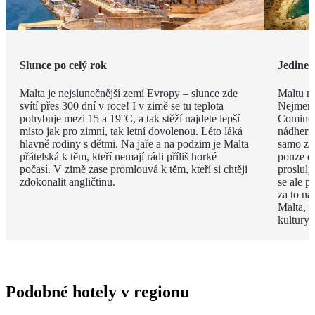
Slunce po celý rok
Jedineč
Malta je nejslunečnější zemí Evropy – slunce zde
Maltu ne
svítí přes 300 dní v roce! I v zimě se tu teplota
Nejmenš
pohybuje mezi 15 a 19°C, a tak stěží najdete lepší
Comino.
místo jak pro zimní, tak letní dovolenou. Léto láká
nádhern
hlavně rodiny s dětmi. Na jaře a na podzim je Malta
samo za 
přátelská k těm, kteří nemají rádi příliš horké
pouze d
počasí. V zimě zase promlouvá k těm, kteří si chtěji
proslulý
zdokonalit angličtinu.
se ale p
za to na
Malta, p
kultury 
Podobné hotely v regionu