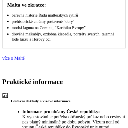
Malta ve zkratce:
barevná historie Řádu maltézských rytířů
prehistorické chrámy postavené "obry"
modrá laguna na Cominu, "Karibiku Evropy"
dřevěné mašrabíjy, ozdobná klepadla, portréty svatých, tajemné
lodě luzzu a Horovy oči
více o Maltě
Praktické informace
Cestovní doklady a vízové informace
Informace pro občany České republiky:
K vycestování je potřeba občanský průkaz nebo cestovní
pas platný minimálně po dobu pobytu. Vízum není od
vstupu České republiky do Evropské unie nutné.