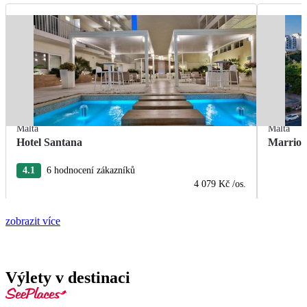
Malta
Malta
Hotel Santana
Marriot
4.1
6 hodnocení zákazníků
4 079 Kč
/os.
zobrazit více
Výlety v destinaci