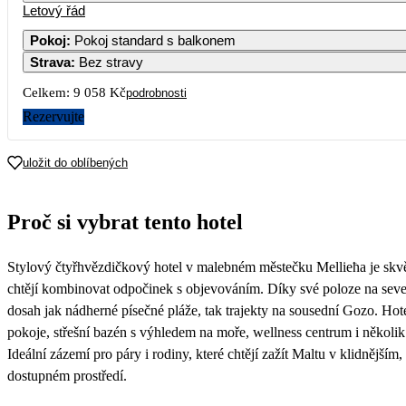
Letový řád
1
2
8 869
7 619
Pokoj
:
Pokoj standard s balkonem
Strava
:
Bez stravy
4
5
6
7
8
9
4 919
5 329
3 779
4 539
4 139
3 979
Celkem:
9 058 Kč
podrobnosti
11
12
13
14
15
16
Rezervujte
4 529
4 499
3 729
4 049
4 249
3 849
18
19
20
21
22
23
uložit do oblíbených
4 139
5 119
4 099
4 999
4 489
4 849
25
26
27
28
29
30
Proč si vybrat tento hotel
4 769
5 669
4 379
4 999
4 499
4 869
Stylový čtyřhvězdičkový hotel v malebném městečku Mellieħa je skvě
chtějí kombinovat odpočinek s objevováním. Díky své poloze na seve
dosah jak nádherné písečné pláže, tak trajekty na sousední Gozo. Hot
pokoje, střešní bazén s výhledem na moře, wellness centrum i několik 
Ideální zázemí pro páry i rodiny, které chtějí zažít Maltu v klidnějším,
dostupném prostředí.