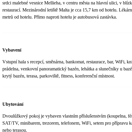
srdci malebné vesnice Mellieha, v centru města na hlavní ulici, v blíz
restaurací. Mezinárodní letiště Malta je cca 15,7 km od hotelu. Lékár
metrů od hotelu. Přímo naproti hotelu je autobusová zastávka.
Vybavení
Vstupní hala s recepcí, směnárna, bankomat, restaurace, bar, WiFi, kni
prádelna, venkovní panoramatický bazén, lehátka a slunečníky u baz
krytý bazén, terasa, parkoviště, fitness, konferenční místnost.
Ubytování
Dvoulůžkový pokoj je vybaven vlastním příslušenstvím (koupelna, fén,
SAT/TV, minibarem, trezorem, telefonem, WiFi, setem pro přípravu 
nebo terasou.