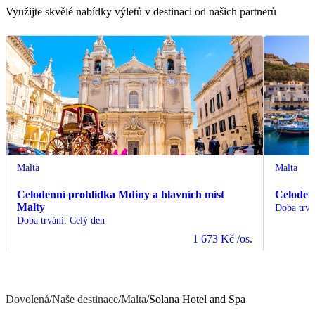
Využijte skvělé nabídky výletů v destinaci od našich partnerů
Malta
Malta
Celodenní prohlídka Mdiny a hlavních míst
Celoden
Malty
Doba trvá
Doba trvání
:
Celý den
1 673 Kč
/os.
Dovolená
/
Naše destinace
/
Malta
/
Solana Hotel and Spa