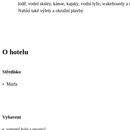
lodě, vodní skútry, kánoe, kajaky, vodní lyže, wakeboardy a d
Nabízí také výlety a okružní plavby
O hotelu
Středisko
•
Marfa
Vybavení
•
vstupní hala s recepcí