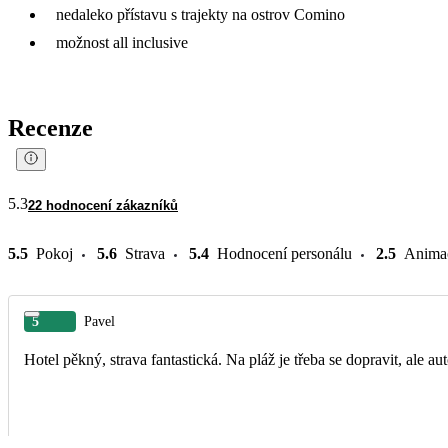
nedaleko přístavu s trajekty na ostrov Comino
možnost all inclusive
Recenze
5.3
22 hodnocení zákazníků
5.5
Pokoj
5.6
Strava
5.4
Hodnocení personálu
2.5
Anima
5
Pavel
Hotel pěkný, strava fantastická. Na pláž je třeba se dopravit, ale au