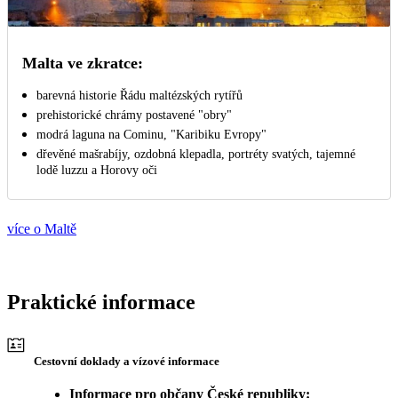
Malta ve zkratce:
barevná historie Řádu maltézských rytířů
prehistorické chrámy postavené "obry"
modrá laguna na Cominu, "Karibiku Evropy"
dřevěné mašrabíjy, ozdobná klepadla, portréty svatých, tajemné
lodě luzzu a Horovy oči
více o Maltě
Praktické informace
Cestovní doklady a vízové informace
Informace pro občany České republiky: