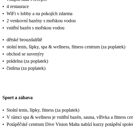
•
4 restaurace
•
WiFi v lobby a na pokojích zdarma
•
2 venkovní bazény s mořskou vodou
•
vnitřní bazén s mořskou vodou
•
dětské brouzdaliště
•
stolní tenis, šipky, spa & wellness, fitness centrum (za poplatek)
•
obchod se suvenýry
•
prádelna (za poplatek)
•
čistírna (za poplatek)
Sport a zábava
•
Stolní tenis, šipky, fitness (za poplatek)
•
V rámci spa & wellness je vnitřní bazén, sauna, vířivka a fitness c
•
Potápěčské centrum Dive Vision Malta nabízí kurzy potápění společ