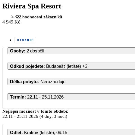
Riviera Spa Resort
5.3
22 hodnocení zákazníků
4 949 Kč
Osoby
:
2 dospělí
Odkud pojedete
:
Budapešť (letiště)
+3
Délka pobytu
:
Nerozhoduje
Termín
:
22.11 - 25.11.2026
Nejlepší možnost v tomto období:
22.11
-
25.11.2026
(4 dny, 3 noci)
Odlet
:
Krakov (letiště), 09:15