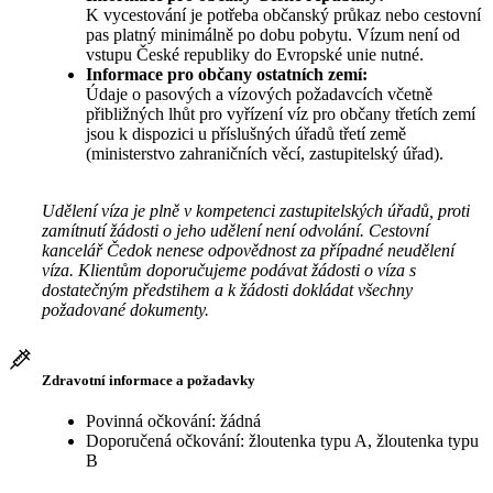
K vycestování je potřeba občanský průkaz nebo cestovní
pas platný minimálně po dobu pobytu. Vízum není od
vstupu České republiky do Evropské unie nutné.
Informace pro občany ostatních zemí:
Údaje o pasových a vízových požadavcích včetně
přibližných lhůt pro vyřízení víz pro občany třetích zemí
jsou k dispozici u příslušných úřadů třetí země
(ministerstvo zahraničních věcí, zastupitelský úřad).
Udělení víza je plně v kompetenci zastupitelských úřadů, proti
zamítnutí žádosti o jeho udělení není odvolání. Cestovní
kancelář Čedok nenese odpovědnost za případné neudělení
víza. Klientům doporučujeme podávat žádosti o víza s
dostatečným předstihem a k žádosti dokládat všechny
požadované dokumenty.
Zdravotní informace a požadavky
Povinná očkování: žádná
Doporučená očkování: žloutenka typu A, žloutenka typu
B