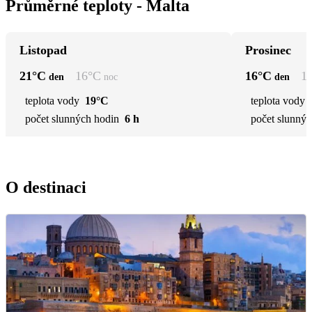
Průměrné teploty - Malta
Listopad
Prosinec
21
°C
16
°C
16
°C
1
den
noc
den
teplota vody
19°C
teplota vody
počet slunných hodin
6 h
počet slunnýc
O destinaci