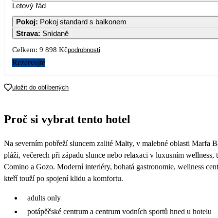
Letový řád
Pokoj
:
Pokoj standard s balkonem
Strava
:
Snídaně
Celkem:
9 898 Kč
podrobnosti
Rezervujte
uložit do oblíbených
Proč si vybrat tento hotel
Na severním pobřeží sluncem zalité Malty, v malebné oblasti Marfa Bay
pláži, večerech při západu slunce nebo relaxaci v luxusním wellness, 
Comino a Gozo. Moderní interiéry, bohatá gastronomie, wellness centr
kteří touží po spojení klidu a komfortu.
adults only
potápěčské centrum a centrum vodních sportů hned u hotelu