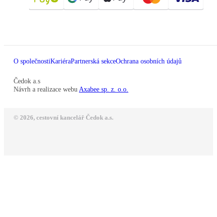
O společnosti
Kariéra
Partnerská sekce
Ochrana osobních údajů
Čedok a.s
Návrh a realizace webu
Axabee sp. z. o.o.
© 2026, cestovní kancelář Čedok a.s.