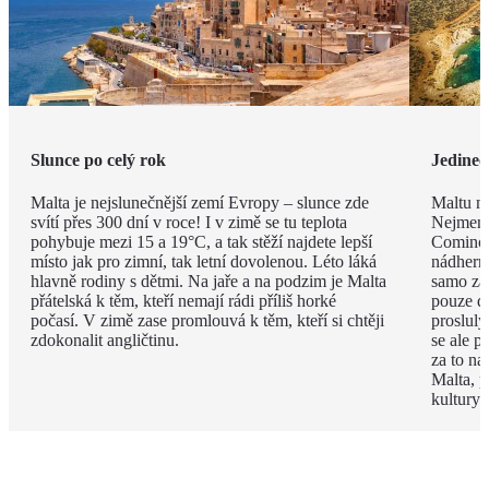
Slunce po celý rok
Jedineč
Malta je nejslunečnější zemí Evropy – slunce zde
Maltu ne
svítí přes 300 dní v roce! I v zimě se tu teplota
Nejmenš
pohybuje mezi 15 a 19°C, a tak stěží najdete lepší
Comino.
místo jak pro zimní, tak letní dovolenou. Léto láká
nádhern
hlavně rodiny s dětmi. Na jaře a na podzim je Malta
samo za 
přátelská k těm, kteří nemají rádi příliš horké
pouze d
počasí. V zimě zase promlouvá k těm, kteří si chtěji
proslulý
zdokonalit angličtinu.
se ale p
za to na
Malta, p
kultury 