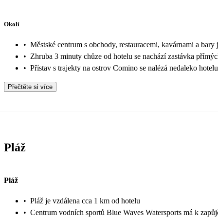
Okolí
•
Městské centrum s obchody, restauracemi, kavárnami a bary 
•
Zhruba 3 minuty chůze od hotelu se nachází zastávka přímýc
•
Přístav s trajekty na ostrov Comino se nalézá nedaleko hotelu
Přečtěte si více
Pláž
Pláž
•
Pláž je vzdálena cca 1 km od hotelu
•
Centrum vodních sportů Blue Waves Watersports má k zapůj