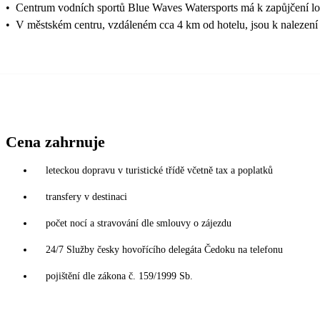
•
Centrum vodních sportů Blue Waves Watersports má k zapůjčení lodě
•
V městském centru, vzdáleném cca 4 km od hotelu, jsou k nalezení 
Cena zahrnuje
leteckou dopravu v turistické třídě včetně tax a poplatků
transfery v destinaci
počet nocí a stravování dle smlouvy o zájezdu
24/7 Služby česky hovořícího delegáta Čedoku na telefonu
pojištění dle zákona č. 159/1999 Sb.