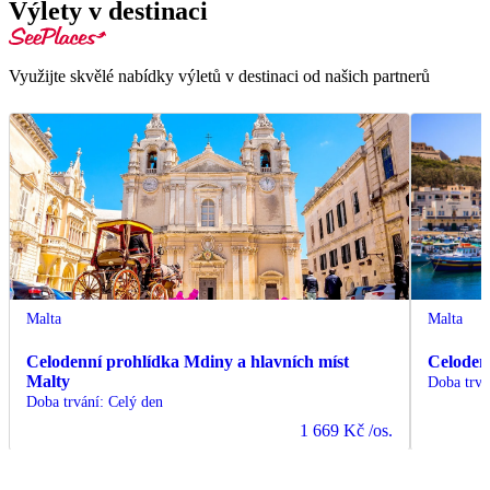
Výlety v destinaci
Využijte skvělé nabídky výletů v destinaci od našich partnerů
Malta
Malta
Celodenní prohlídka Mdiny a hlavních míst
Celoden
Malty
Doba trvá
Doba trvání
:
Celý den
1 669 Kč
/os.