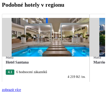
Podobné hotely v regionu
Malta
Malta
Hotel Santana
Marriot
4.1
6 hodnocení zákazníků
4 219 Kč
/os.
zobrazit více