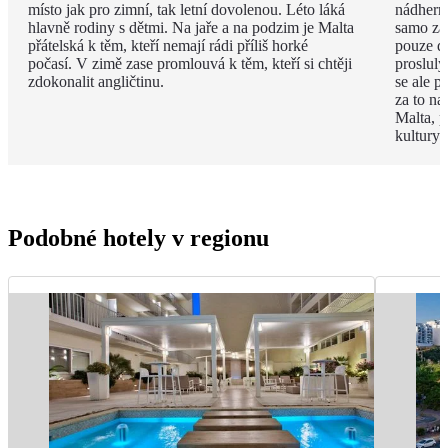
místo jak pro zimní, tak letní dovolenou. Léto láká
nádhern
hlavně rodiny s dětmi. Na jaře a na podzim je Malta
samo za 
přátelská k těm, kteří nemají rádi příliš horké
pouze d
počasí. V zimě zase promlouvá k těm, kteří si chtěji
proslulý
zdokonalit angličtinu.
se ale p
za to na
Malta, p
kultury 
Podobné hotely v regionu