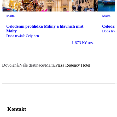
Malta
Malta
Celodenní prohlídka Mdiny a hlavních míst
Celoden
Malty
Doba trvá
Doba trvání
:
Celý den
1 673 Kč
/os.
Dovolená
/
Naše destinace
/
Malta
/
Plaza Regency Hotel
Kontakt