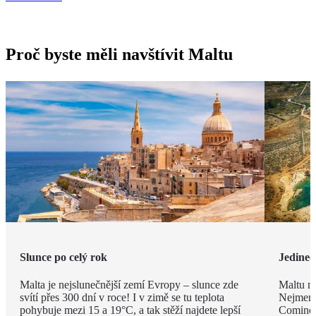
Proč byste měli navštívit Maltu
Slunce po celý rok
Jedineč
Malta je nejslunečnější zemí Evropy – slunce zde
Maltu ne
svítí přes 300 dní v roce! I v zimě se tu teplota
Nejmenš
pohybuje mezi 15 a 19°C, a tak stěží najdete lepší
Comino.