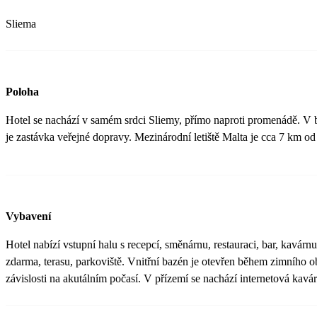
Sliema
Poloha
Hotel se nachází v samém srdci Sliemy, přímo naproti promenádě. V be
je zastávka veřejné dopravy. Mezinárodní letiště Malta je cca 7 km od
Vybavení
Hotel nabízí vstupní halu s recepcí, směnárnu, restauraci, bar, kavár
zdarma, terasu, parkoviště. Vnitřní bazén je otevřen během zimního ob
závislosti na akutálním počasí. V přízemí se nachází internetová kavá