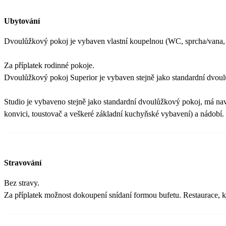
Ubytování
Dvoulůžkový pokoj je vybaven vlastní koupelnou (WC, sprcha/vana, fén
Za příplatek rodinné pokoje.
Dvoulůžkový pokoj Superior je vybaven stejně jako standardní dvoulů
Studio je vybaveno stejně jako standardní dvoulůžkový pokoj, má na
konvici, toustovač a veškeré základní kuchyňské vybavení) a nádobí.
Stravování
Bez stravy.
Za příplatek možnost dokoupení snídaní formou bufetu. Restaurace, kd