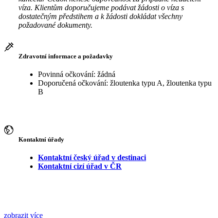
víza. Klientům doporučujeme podávat žádosti o víza s
dostatečným předstihem a k žádosti dokládat všechny
požadované dokumenty.
Zdravotní informace a požadavky
Povinná očkování: žádná
Doporučená očkování: žloutenka typu A, žloutenka typu
B
Kontaktní úřady
Kontaktní český úřad v destinaci
Kontaktní cizí úřad v ČR
zobrazit více