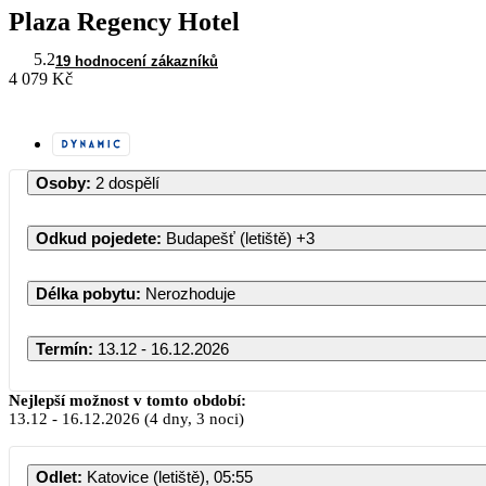
Plaza Regency Hotel
5.2
19 hodnocení zákazníků
4 079 Kč
Osoby
:
2 dospělí
Odkud pojedete
:
Budapešť (letiště)
+3
Délka pobytu
:
Nerozhoduje
Termín
:
13.12 - 16.12.2026
Nejlepší možnost v tomto období:
13.12
-
16.12.2026
(4 dny, 3 noci)
Odlet
:
Katovice (letiště), 05:55