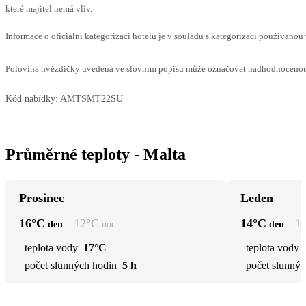
které majitel nemá vliv.
Informace o oficiální kategorizaci hotelu je v souladu s kategorizací používanou 
Polovina hvězdičky uvedená ve slovním popisu může označovat nadhodnocenou n
Kód nabídky:
AMTSMT22SU
Průměrné teploty - Malta
Prosinec
Leden
16
°C
12
°C
14
°C
1
den
noc
den
teplota vody
17°C
teplota vody
počet slunných hodin
5 h
počet slunnýc