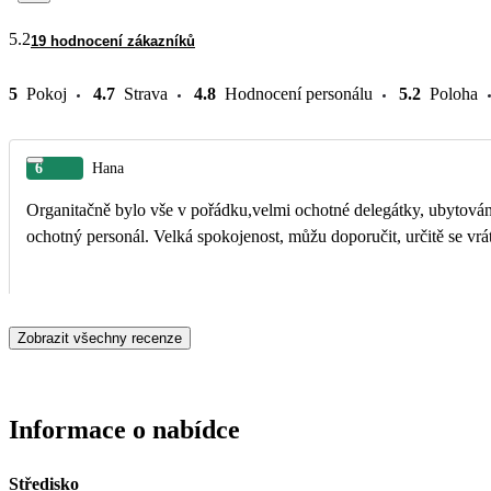
5.2
19 hodnocení zákazníků
5
Pokoj
4.7
Strava
4.8
Hodnocení personálu
5.2
Poloha
6
Hana
Organitačně bylo vše v pořádku,velmi ochotné delegátky, ubytován
ochotný personál. Velká spokojenost, můžu doporučit, určitě se vrá
Zobrazit všechny recenze
Informace o nabídce
Středisko