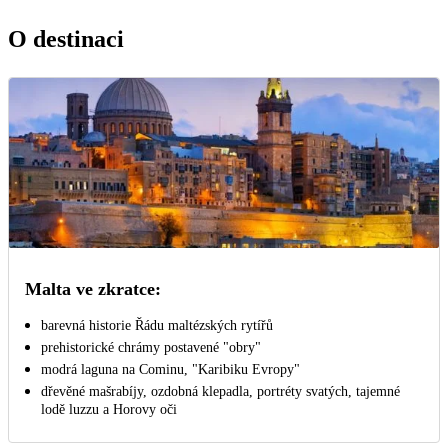
O destinaci
Malta ve zkratce:
barevná historie Řádu maltézských rytířů
prehistorické chrámy postavené "obry"
modrá laguna na Cominu, "Karibiku Evropy"
dřevěné mašrabíjy, ozdobná klepadla, portréty svatých, tajemné
lodě luzzu a Horovy oči