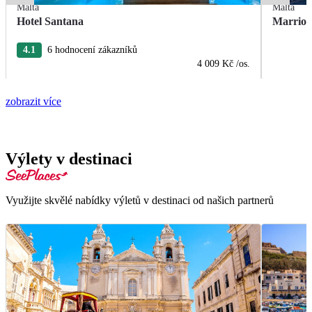
Malta
Malta
Hotel Santana
Marriot
4.1
6 hodnocení zákazníků
4 009 Kč
/os.
zobrazit více
Výlety v destinaci
Využijte skvělé nabídky výletů v destinaci od našich partnerů