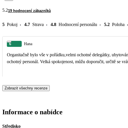
5.2
19 hodnocení zákazníků
5
Pokoj
4.7
Strava
4.8
Hodnocení personálu
5.2
Poloha
6
Hana
Organitačně bylo vše v pořádku,velmi ochotné delegátky, ubytován
ochotný personál. Velká spokojenost, můžu doporučit, určitě se vrá
Zobrazit všechny recenze
Informace o nabídce
Středisko