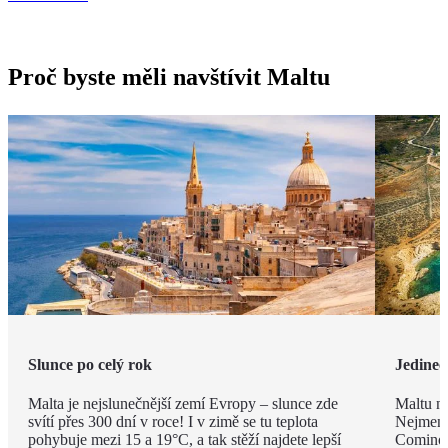
Proč byste měli navštívit Maltu
Slunce po celý rok
Jedineč
Malta je nejslunečnější zemí Evropy – slunce zde
Maltu ne
svítí přes 300 dní v roce! I v zimě se tu teplota
Nejmenš
pohybuje mezi 15 a 19°C, a tak stěží najdete lepší
Comino.