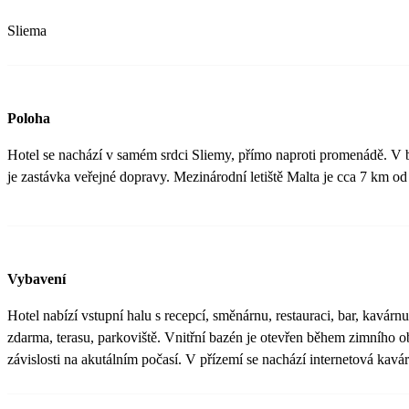
Sliema
Poloha
Hotel se nachází v samém srdci Sliemy, přímo naproti promenádě. V be
je zastávka veřejné dopravy. Mezinárodní letiště Malta je cca 7 km od
Vybavení
Hotel nabízí vstupní halu s recepcí, směnárnu, restauraci, bar, kavár
zdarma, terasu, parkoviště. Vnitřní bazén je otevřen během zimního ob
závislosti na akutálním počasí. V přízemí se nachází internetová kavá