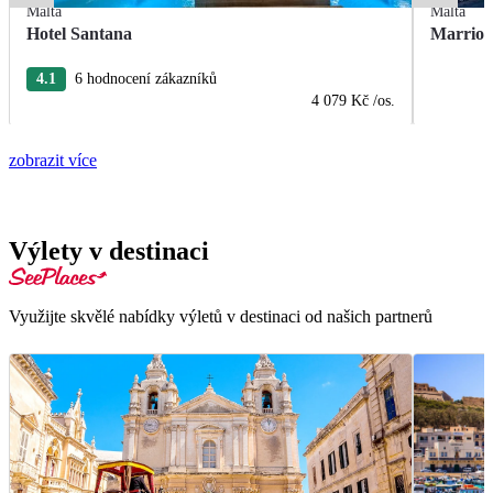
Malta
Malta
Hotel Santana
Marriot
4.1
6 hodnocení zákazníků
4 079 Kč
/os.
zobrazit více
Výlety v destinaci
Využijte skvělé nabídky výletů v destinaci od našich partnerů