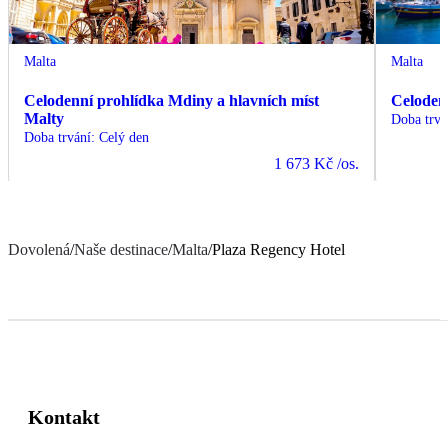
Malta
Malta
Celodenní prohlídka Mdiny a hlavních míst
Celoden
Malty
Doba trvá
Doba trvání
:
Celý den
1 673 Kč
/os.
Dovolená
/
Naše destinace
/
Malta
/
Plaza Regency Hotel
Kontakt