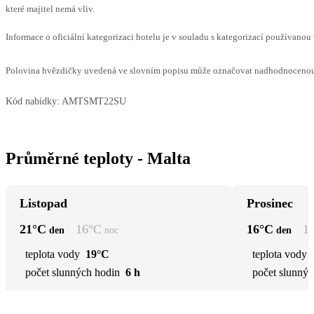
které majitel nemá vliv.
Informace o oficiální kategorizaci hotelu je v souladu s kategorizací používanou 
Polovina hvězdičky uvedená ve slovním popisu může označovat nadhodnocenou n
Kód nabídky:
AMTSMT22SU
Průměrné teploty - Malta
Listopad
Prosinec
21
°C
16
°C
16
°C
1
den
noc
den
teplota vody
19°C
teplota vody
počet slunných hodin
6 h
počet slunnýc