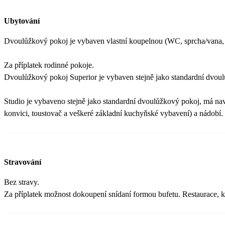
Ubytování
Dvoulůžkový pokoj je vybaven vlastní koupelnou (WC, sprcha/vana, fén
Za příplatek rodinné pokoje.
Dvoulůžkový pokoj Superior je vybaven stejně jako standardní dvoulů
Studio je vybaveno stejně jako standardní dvoulůžkový pokoj, má na
konvici, toustovač a veškeré základní kuchyňské vybavení) a nádobí.
Stravování
Bez stravy.
Za příplatek možnost dokoupení snídaní formou bufetu. Restaurace, kd