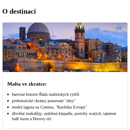
O destinaci
Malta ve zkratce:
barevná historie Řádu maltézských rytířů
prehistorické chrámy postavené "obry"
modrá laguna na Cominu, "Karibiku Evropy"
dřevěné mašrabíjy, ozdobná klepadla, portréty svatých, tajemné
lodě luzzu a Horovy oči