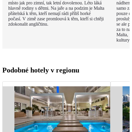
místo jak pro zimní, tak letní dovolenou. Léto láká
nádhern
hlavně rodiny s dětmi. Na jaře a na podzim je Malta
samo za 
přátelská k těm, kteří nemají rádi příliš horké
pouze d
počasí. V zimě zase promlouvá k těm, kteří si chtěji
proslulý
zdokonalit angličtinu.
se ale p
za to na
Malta, p
kultury 
Podobné hotely v regionu