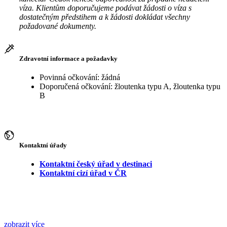
víza. Klientům doporučujeme podávat žádosti o víza s
dostatečným předstihem a k žádosti dokládat všechny
požadované dokumenty.
Zdravotní informace a požadavky
Povinná očkování: žádná
Doporučená očkování: žloutenka typu A, žloutenka typu
B
Kontaktní úřady
Kontaktní český úřad v destinaci
Kontaktní cizí úřad v ČR
zobrazit více