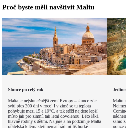
Proč byste měli navštívit Maltu
Slunce po celý rok
Jedineč
Malta je nejslunečnější zemí Evropy – slunce zde
Maltu ne
svítí přes 300 dní v roce! I v zimě se tu teplota
Nejmenš
pohybuje mezi 15 a 19°C, a tak stěží najdete lepší
Comino.
místo jak pro zimní, tak letní dovolenou. Léto láká
nádhern
hlavně rodiny s dětmi. Na jaře a na podzim je Malta
samo za 
přátelská k těm, kteří nemají rádi příliš horké
pouze d