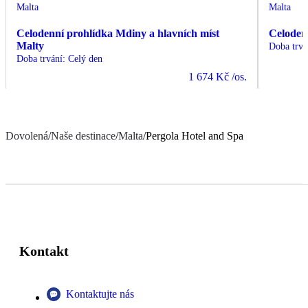
Malta
Malta
Celodenní prohlídka Mdiny a hlavních míst
Celoden
Malty
Doba trvá
Doba trvání
:
Celý den
1 674 Kč
/os.
Dovolená
/
Naše destinace
/
Malta
/
Pergola Hotel and Spa
Kontakt
Kontaktujte nás