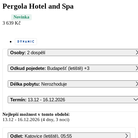
Pergola Hotel and Spa
Novinka
3 639 Kč
Osoby
:
2 dospělí
Odkud pojedete
:
Budapešť (letiště)
+3
Délka pobytu
:
Nerozhoduje
Termín
:
13.12 - 16.12.2026
Prosinec 2026
Nejlepší možnost v tomto období:
13.12
-
16.12.2026
(4 dny, 3 noci)
PO
ÚT
ST
ČT
PÁ
SO
NE
Odlet
:
Katovice (letiště), 05:55