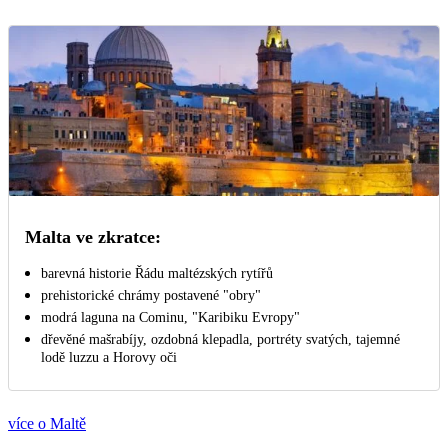
Malta ve zkratce:
barevná historie Řádu maltézských rytířů
prehistorické chrámy postavené "obry"
modrá laguna na Cominu, "Karibiku Evropy"
dřevěné mašrabíjy, ozdobná klepadla, portréty svatých, tajemné
lodě luzzu a Horovy oči
více o Maltě