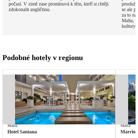
počasí. V zimě zase promlouvá k těm, kteří si chtěji
proslulý
zdokonalit angličtinu.
se ale p
za to na
Malta, p
kultury 
Podobné hotely v regionu
Malta
Malta
Hotel Santana
Marriot