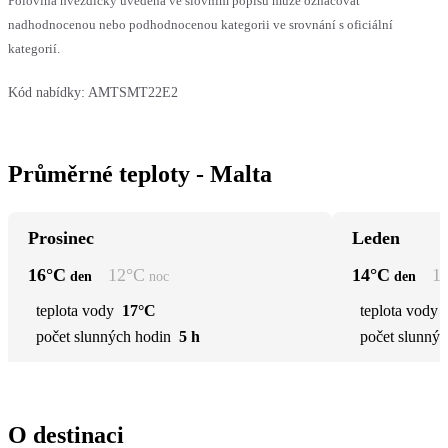
Polovina hvězdičky uvedená ve slovním popisu může označovat
nadhodnocenou nebo podhodnocenou kategorii ve srovnání s oficiální
kategorií.
Kód nabídky:
AMTSMT22E2
Průměrné teploty - Malta
Prosinec
Leden
16
°C
12
°C
14
°C
1
den
noc
den
teplota vody
17°C
teplota vody
počet slunných hodin
5 h
počet slunnýc
O destinaci