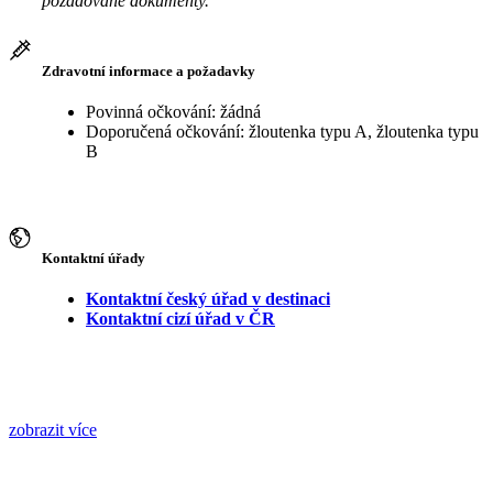
požadované dokumenty.
Zdravotní informace a požadavky
Povinná očkování: žádná
Doporučená očkování: žloutenka typu A, žloutenka typu
B
Kontaktní úřady
Kontaktní český úřad v destinaci
Kontaktní cizí úřad v ČR
zobrazit více