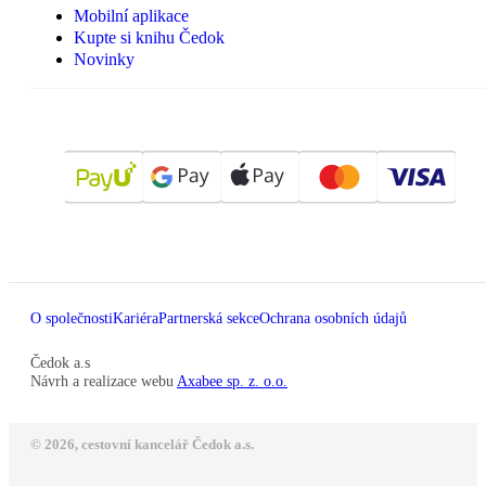
Mobilní aplikace
Kupte si knihu Čedok
Novinky
O společnosti
Kariéra
Partnerská sekce
Ochrana osobních údajů
Čedok a.s
Návrh a realizace webu
Axabee sp. z. o.o.
© 2026, cestovní kancelář Čedok a.s.