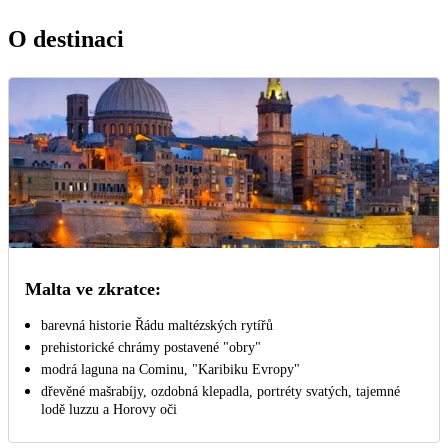
O destinaci
Malta ve zkratce:
barevná historie Řádu maltézských rytířů
prehistorické chrámy postavené "obry"
modrá laguna na Cominu, "Karibiku Evropy"
dřevěné mašrabíjy, ozdobná klepadla, portréty svatých, tajemné
lodě luzzu a Horovy oči