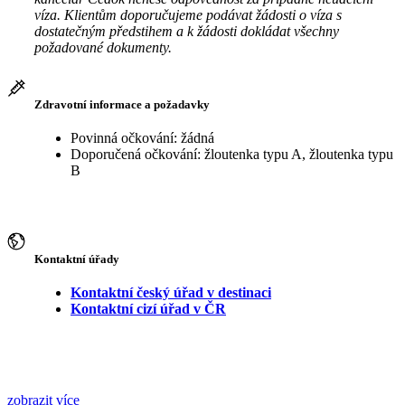
víza. Klientům doporučujeme podávat žádosti o víza s
dostatečným předstihem a k žádosti dokládat všechny
požadované dokumenty.
Zdravotní informace a požadavky
Povinná očkování: žádná
Doporučená očkování: žloutenka typu A, žloutenka typu
B
Kontaktní úřady
Kontaktní český úřad v destinaci
Kontaktní cizí úřad v ČR
zobrazit více