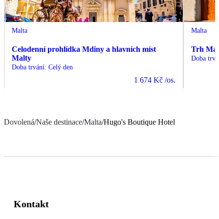
Malta
Malta
Celodenní prohlídka Mdiny a hlavních míst
Trh Mar
Malty
Doba trvá
Doba trvání
:
Celý den
1 674 Kč
/os.
Dovolená
/
Naše destinace
/
Malta
/
Hugo's Boutique Hotel
Kontakt