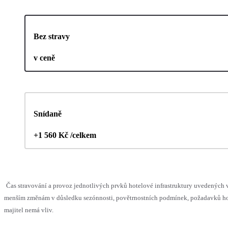
Bez stravy
v ceně
Snídaně
+1 560 Kč /celkem
Čas stravování a provoz jednotlivých prvků hotelové infrastruktury uvedených
menším změnám v důsledku sezónnosti, povětrnostních podmínek, požadavků hos
majitel nemá vliv.