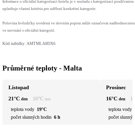
Informace o oficiální kategorizaci hotelu je v souladu s kategorizací používanou
uplatňuje vlastní kritéria pro udělení konkrétní kategorie.
Polovina hvězdičky uvedená ve slovním popisu může označovat nadhodnoceno
ve srovnání s oficiální kategorií.
Kód nabídky:
AMTMLA8DX6
Průměrné teploty - Malta
Listopad
Prosinec
21
°C
16
°C
16
°C
1
den
noc
den
teplota vody
19°C
teplota vody
počet slunných hodin
6 h
počet slunnýc