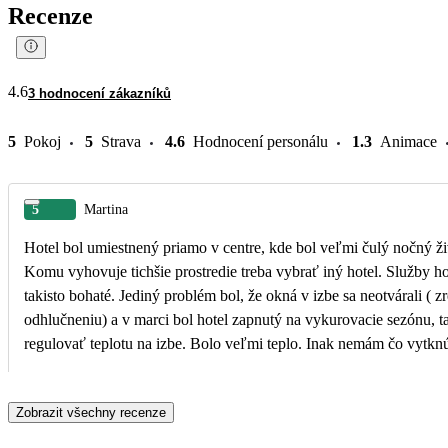
Recenze
4.6
3 hodnocení zákazníků
5
Pokoj
5
Strava
4.6
Hodnocení personálu
1.3
Animace
5
Martina
Hotel bol umiestnený priamo v centre, kde bol veľmi čulý nočný ži
Komu vyhovuje tichšie prostredie treba vybrať iný hotel. Služby ho
takisto bohaté. Jediný problém bol, že okná v izbe sa neotvárali ( z
odhlučneniu) a v marci bol hotel zapnutý na vykurovacie sezónu, t
regulovať teplotu na izbe. Bolo veľmi teplo. Inak nemám čo vytkn
Zobrazit všechny recenze