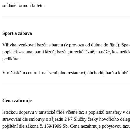
snídaně formou bufetu.
Sport a zábava
Vířivka, venkovní bazén s barem (v provozu od dubna do října). Spa
poplatek - sauna, parní lázeň, bazén, turecké lázně, masáže, kosmetic
pedikúra.
V městském centru k nalezení plno restaurací, obchodů, barů a klubů.
Cena zahrnuje
leteckou dopravu v turistické třídě včetně tax a poplatků transfery v de
stravování dle smlouvy o zájezdu 24/7 Služby česky hovořícího dele
pojištění dle zákona č. 159/1999 Sb. Cena nezahrnuje pobytovou taxu