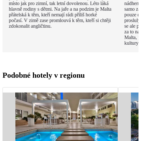
místo jak pro zimní, tak letní dovolenou. Léto láká
nádhern
hlavně rodiny s dětmi. Na jaře a na podzim je Malta
samo za 
přátelská k těm, kteří nemají rádi příliš horké
pouze d
počasí. V zimě zase promlouvá k těm, kteří si chtěji
proslulý
zdokonalit angličtinu.
se ale p
za to na
Malta, p
kultury 
Podobné hotely v regionu