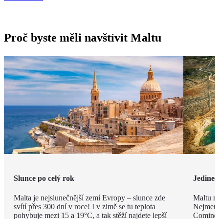
Proč byste měli navštívit Maltu
Slunce po celý rok
Jedineč
Malta je nejslunečnější zemí Evropy – slunce zde
Maltu ne
svítí přes 300 dní v roce! I v zimě se tu teplota
Nejmenš
pohybuje mezi 15 a 19°C, a tak stěží najdete lepší
Comino.