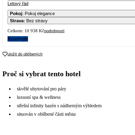
Letový řád
Pokoj
:
Pokoj elegance
Strava
:
Bez stravy
2
3
4
5
6
7
6 179
7 529
6 949
5 799
7 879
Celkem:
10 938 Kč
podrobnosti
9
10
11
12
13
14
Rezervujte
9 049
7 669
7 629
7 469
5 649
6 309
16
17
18
19
20
21
uložit do oblíbených
6 289
6 599
7 339
6 109
5 439
6 319
23
24
25
26
27
28
Proč si vybrat tento hotel
6 169
6 299
5 559
6 489
5 479
5 559
30
skvělé ubytování pro páry
6 599
luxusní spa & wellness
střešní infinity bazén s nádherným výhledem
situován v oblíbené části města