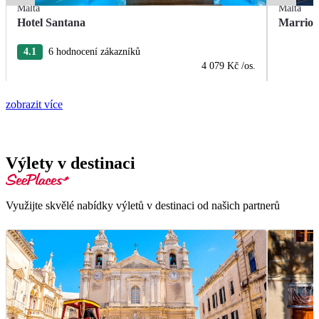
Malta
Malta
Hotel Santana
Marriot
4.1
6 hodnocení zákazníků
4 079 Kč
/os.
zobrazit více
Výlety v destinaci
Využijte skvělé nabídky výletů v destinaci od našich partnerů