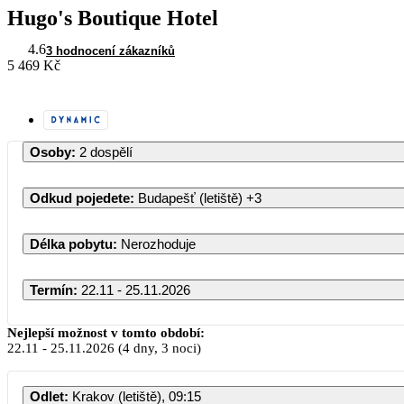
Hugo's Boutique Hotel
4.6
3 hodnocení zákazníků
5 469 Kč
Osoby
:
2 dospělí
Odkud pojedete
:
Budapešť (letiště)
+3
Délka pobytu
:
Nerozhoduje
Termín
:
22.11 - 25.11.2026
Listopad 2026
Nejlepší možnost v tomto období:
22.11
-
25.11.2026
(4 dny, 3 noci)
PO
ÚT
ST
ČT
PÁ
SO
Odlet
:
Krakov (letiště), 09:15