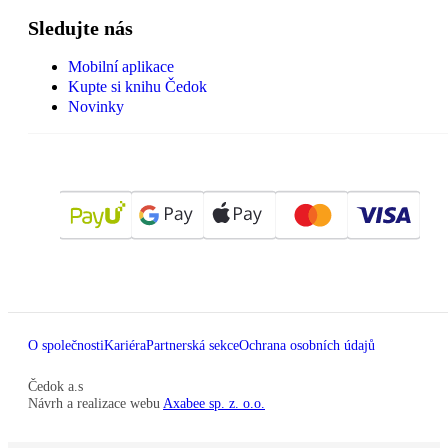
Sledujte nás
Mobilní aplikace
Kupte si knihu Čedok
Novinky
O společnosti
Kariéra
Partnerská sekce
Ochrana osobních údajů
Čedok a.s
Návrh a realizace webu
Axabee sp. z. o.o.