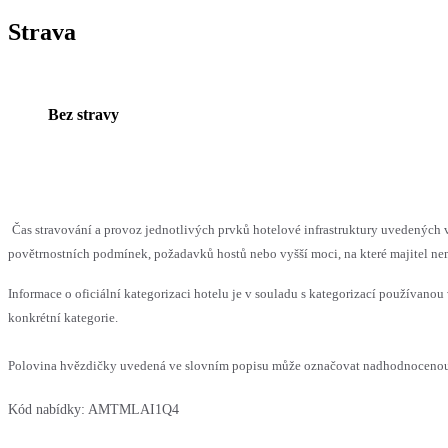
Strava
Bez stravy
Čas stravování a provoz jednotlivých prvků hotelové infrastruktury uvedenýc
povětrnostních podmínek, požadavků hostů nebo vyšší moci, na které majitel nem
Informace o oficiální kategorizaci hotelu je v souladu s kategorizací používanou 
konkrétní kategorie.
Polovina hvězdičky uvedená ve slovním popisu může označovat nadhodnocenou n
Kód nabídky:
AMTMLAI1Q4