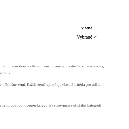
v ceně
Vybrané
h v nabídce mohou podléhat menším změnám v důsledku sezónnosti,
á vliv.
v příslušné zemi. Každá země uplatňuje vlastní kritéria pro udělení
ebo podhodnocenou kategorii ve srovnání s oficiální kategorií.