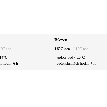
Březen
0
°C
16
°C
11
°C
noc
den
noc
14°C
teplota vody
15°C
h hodin
6 h
počet slunných hodin
7 h