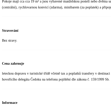
Pokoje mají cca cca 19 m² a jsou vybavené manželskou postelí nebo dvěma s
(centrální), rychlovarnou konvicí (zdarma), minibarem (za poplatek) a připoj
Stravování
Bez stravy.
Cena zahrnuje
leteckou dopravu v turistické třídě včetně tax a poplatků transfery v destina
hovořícího delegáta Čedoku na telefonu pojištění dle zákona č. 159/1999 Sb.
Informace