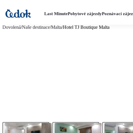
Last Minute
Pobytové zájezdy
Poznávací záje
více fotografií (6)
Dovolená
/
Naše destinace
/
Malta
/
Hotel TJ Boutique Malta