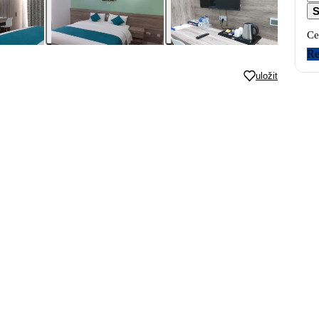
S
Ce
Re
uložit