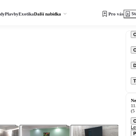
zdy
Plavby
Exotika
Další nabídka
Pro vás
St
O
D
T
Ne
11
(5
O
Le
P