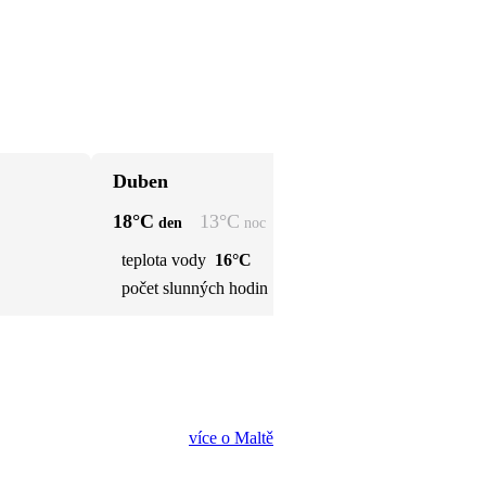
Duben
Kv
18
°C
13
°C
22
den
noc
teplota vody
16°C
t
počet slunných hodin
9 h
p
více o Maltě