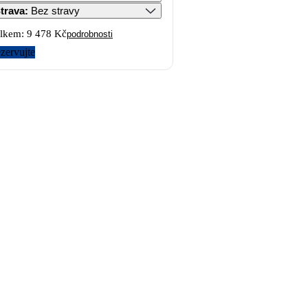
trava
:
Bez stravy
lkem:
9 478 Kč
podrobnosti
zervujte