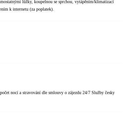
amostatnými lůžky, koupelnou se sprchou, vytápěním/klimatizací
ením k internetu (za poplatek).
ci počet nocí a stravování dle smlouvy o zájezdu 24/7 Služby česky