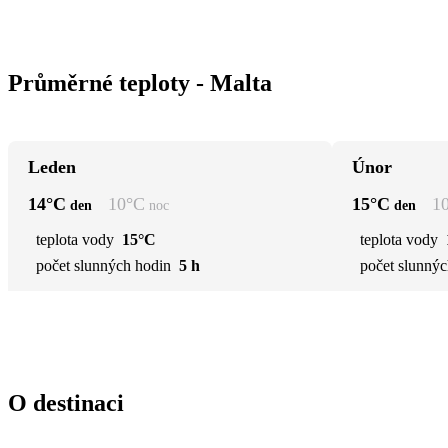
Průměrné teploty - Malta
Leden
Únor
14
°C
10
°C
15
°C
1
den
noc
den
teplota vody
15°C
teplota vody
počet slunných hodin
5 h
počet slunnýc
O destinaci