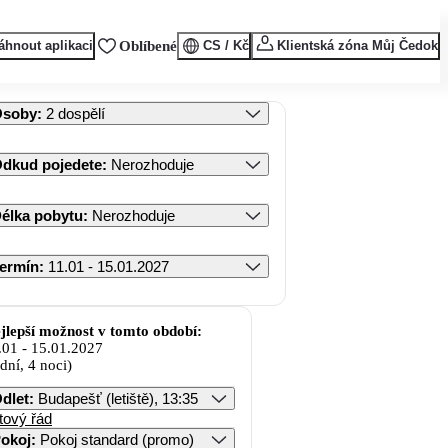
áhnout aplikaci
Oblíbené
CS / Kč
Klientská zóna Můj Čedok
Osoby
:
2 dospělí
dkud pojedete
:
Nerozhoduje
élka pobytu
:
Nerozhoduje
ermín
:
11.01 - 15.01.2027
jlepší možnost v tomto období:
.01
-
15.01.2027
 dní, 4 noci)
dlet
:
Budapešť (letiště), 13:35
tový řád
okoj
:
Pokoj standard (promo)