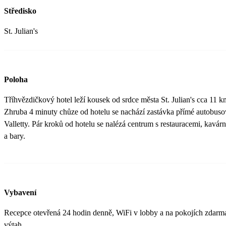
Středisko
St. Julian's
Poloha
Tříhvězdičkový hotel leží kousek od srdce města St. Julian's cca 11 km
Zhruba 4 minuty chůze od hotelu se nachází zastávka přímé autobuso
Valletty. Pár kroků od hotelu se nalézá centrum s restauracemi, kavá
a bary.
Vybavení
Recepce otevřená 24 hodin denně, WiFi v lobby a na pokojích zdarma
výtah.