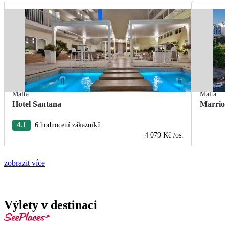
Malta
Malta
Hotel Santana
Marriot
4.1
6 hodnocení zákazníků
4 079 Kč
/os.
zobrazit více
Výlety v destinaci