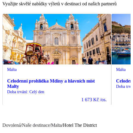
Využijte skvělé nabídky výletů v destinaci od našich partnerů
Malta
Malta
Celodenní prohlídka Mdiny a hlavních míst
Celoden
Malty
Doba trvá
Doba trvání
:
Celý den
1 673 Kč
/os.
Dovolená
/
Naše destinace
/
Malta
/
Hotel The District