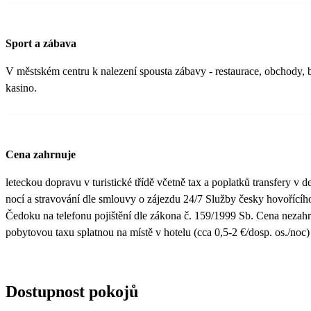
Sport a zábava
V městském centru k nalezení spousta zábavy - restaurace, obchody, b
kasino.
Cena zahrnuje
leteckou dopravu v turistické třídě včetně tax a poplatků transfery v d
nocí a stravování dle smlouvy o zájezdu 24/7 Služby česky hovořícíh
Čedoku na telefonu pojištění dle zákona č. 159/1999 Sb. Cena nezah
pobytovou taxu splatnou na místě v hotelu (cca 0,5-2 €/dosp. os./noc)
Dostupnost pokojů