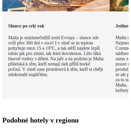
Slunce po celý rok
Jedineč
Malta je nejslunečnější zemí Evropy – slunce zde
Maltu ne
svítí přes 300 dní v roce! I v zimě se tu teplota
Nejmenš
pohybuje mezi 15 a 19°C, a tak stěží najdete lepší
Comino.
místo jak pro zimní, tak letní dovolenou. Léto láká
nádhern
hlavně rodiny s dětmi. Na jaře a na podzim je Malta
samo za 
přátelská k těm, kteří nemají rádi příliš horké
pouze d
počasí. V zimě zase promlouvá k těm, kteří si chtěji
proslulý
zdokonalit angličtinu.
se ale p
za to na
Malta, p
kultury 
Podobné hotely v regionu