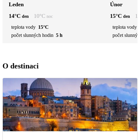
Leden
Únor
14
°C
10
°C
15
°C
1
den
noc
den
teplota vody
15°C
teplota vody
počet slunných hodin
5 h
počet slunnýc
O destinaci