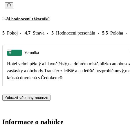
5.2
4 hodnocení zákazníků
5
Pokoj
4.7
Strava
5
Hodnocení personálu
5.5
Poloha
6
Veronika
Hotel velmi pěkný a hlavně čistý,na dobrém místě,blízko autobusové
zastávky a obchody.Transfer z letiště a na letiště bezproblémový,moc
krásná dovolená s Čedokem☺️
Zobrazit všechny recenze
Informace o nabídce