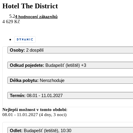
Hotel The District
5.2
4 hodnocení zákazníků
4 629 Kč
Osoby
:
2 dospělí
Odkud pojedete
:
Budapešť (letiště)
+3
Délka pobytu
:
Nerozhoduje
Termín
:
08.01 - 11.01.2027
Leden 2027
Nejlepší možnost v tomto období:
08.01
-
11.01.2027
(4 dny, 3 noci)
PO
ÚT
ST
ČT
PÁ
SO
NE
Odlet
:
Budapešť (letiště), 10:30