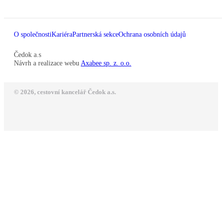
O společnosti
Kariéra
Partnerská sekce
Ochrana osobních údajů
Čedok a.s
Návrh a realizace webu
Axabee sp. z. o.o.
© 2026, cestovní kancelář Čedok a.s.