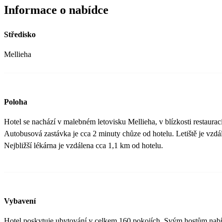
Informace o nabídce
Středisko
Mellieha
Poloha
Hotel se nachází v malebném letovisku Mellieha, v blízkosti restaurac
Autobusová zastávka je cca 2 minuty chůze od hotelu. Letiště je vzd
Nejbližší lékárna je vzdálena cca 1,1 km od hotelu.
Vybavení
Hotel poskytuje ubytování v celkem 160 pokojích. Svým hostům nabíz