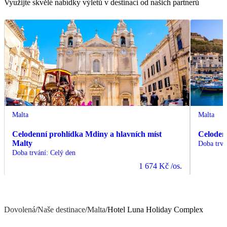
Využijte skvělé nabídky výletů v destinaci od našich partnerů
Malta
Malta
Celodenní prohlídka Mdiny a hlavních míst
Celoden
Malty
Doba trvá
Doba trvání
:
Celý den
1 674 Kč
/os.
Dovolená
/
Naše destinace
/
Malta
/
Hotel Luna Holiday Complex