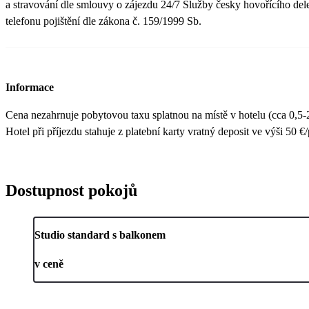
a stravování dle smlouvy o zájezdu 24/7 Služby česky hovořícího de
telefonu pojištění dle zákona č. 159/1999 Sb.
Informace
Cena nezahrnuje pobytovou taxu splatnou na místě v hotelu (cca 0,5-2
Hotel při příjezdu stahuje z platební karty vratný deposit ve výši 50 €
Dostupnost pokojů
Studio standard s balkonem
v ceně