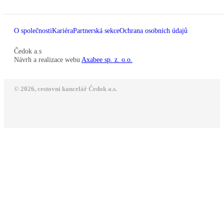
O společnosti
Kariéra
Partnerská sekce
Ochrana osobních údajů
Čedok a.s
Návrh a realizace webu
Axabee sp. z. o.o.
© 2026, cestovní kancelář Čedok a.s.