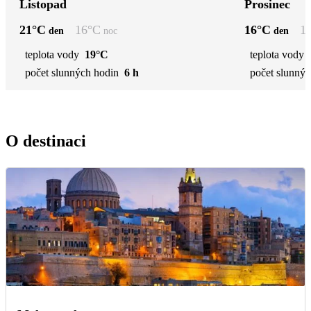
Listopad
Prosinec
21
°C
16
°C
16
°C
1
den
noc
den
teplota vody
19°C
teplota vody
počet slunných hodin
6 h
počet slunnýc
O destinaci