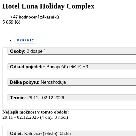
Hotel Luna Holiday Complex
5.4
7 hodnocení zákazníků
5 869 Kč
Osoby
:
2 dospělí
Odkud pojedete
:
Budapešť (letiště)
+3
Délka pobytu
:
Nerozhoduje
Termín
:
29.11 - 02.12.2026
Listopad 2026
Nejlepší možnost v tomto období:
29.11
-
02.12.2026
(4 dny, 3 noci)
PO
ÚT
ST
ČT
PÁ
SO
N
Odlet
:
Katovice (letiště), 05:55