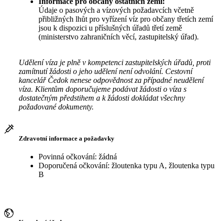
Informace pro občany ostatních zemí:
Údaje o pasových a vízových požadavcích včetně
přibližných lhůt pro vyřízení víz pro občany třetích zemí
jsou k dispozici u příslušných úřadů třetí země
(ministerstvo zahraničních věcí, zastupitelský úřad).
Udělení víza je plně v kompetenci zastupitelských úřadů, proti
zamítnutí žádosti o jeho udělení není odvolání. Cestovní
kancelář Čedok nenese odpovědnost za případné neudělení
víza. Klientům doporučujeme podávat žádosti o víza s
dostatečným předstihem a k žádosti dokládat všechny
požadované dokumenty.
Zdravotní informace a požadavky
Povinná očkování: žádná
Doporučená očkování: žloutenka typu A, žloutenka typu
B