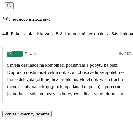
5.0
5 hodnocení zákazníků
4.8
Pokoj
4.2
Strava
5.2
Hodnocení personálu
5.6
Poloha
lis 2025
5
Zuzana
Skvela destinace na kombinaci poznavani a pobytu na plazi.
Dopravni dostupnost velmi dobra, autobusove linky spolehlive.
Prace delegata (offline) bez problemu. Hotel dobry, jen trochu
mene cistoty na pokoji (prach, upatlana koupelna) a pomerne
jednoducha snidane bez vetsiho vyberu. Jinak velmi dobre a muzu
doporucit.
Zobrazit všechny recenze