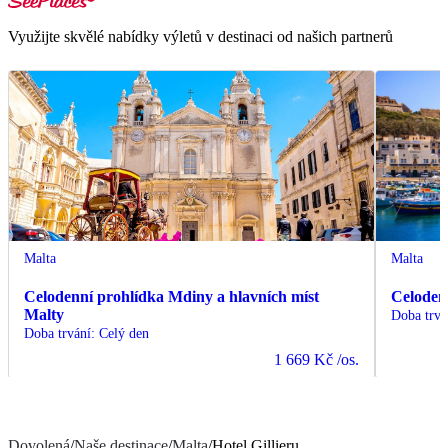
Využijte skvělé nabídky výletů v destinaci od našich partnerů
Malta
Malta
Celodenní prohlídka Mdiny a hlavních míst
Celoden
Malty
Doba trvá
Doba trvání
:
Celý den
1 669 Kč
/os.
Dovolená
/
Naše destinace
/
Malta
/
Hotel Gillieru