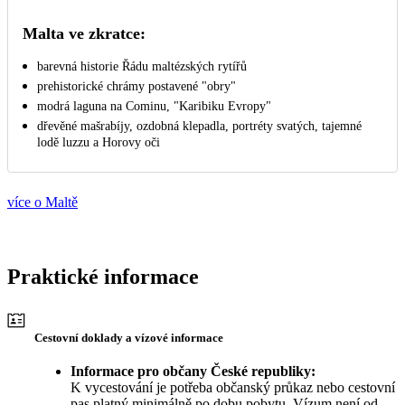
Malta ve zkratce:
barevná historie Řádu maltézských rytířů
prehistorické chrámy postavené "obry"
modrá laguna na Cominu, "Karibiku Evropy"
dřevěné mašrabíjy, ozdobná klepadla, portréty svatých, tajemné
lodě luzzu a Horovy oči
více o Maltě
Praktické informace
Cestovní doklady a vízové informace
Informace pro občany České republiky:
K vycestování je potřeba občanský průkaz nebo cestovní
pas platný minimálně po dobu pobytu. Vízum není od