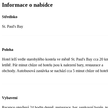
Informace o nabídce
Středisko
St. Paul's Bay
Poloha
Hotel leží vedle starobylého kostela ve městě St. Paul's Bay cca 20 k
letiště. Pár minut chůze od hotelu jsou k nalezení bary, restaurace a
obchody. Autobusová zastávka se nachází cca 5 minut chůze od hotel
Vybavení
Recepce otevřená 24 hodin denně, restaurace, bar, venkovní bazén, te