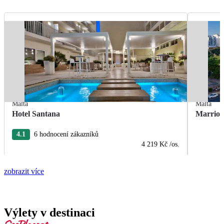
Malta
Malta
Hotel Santana
Marriot
4.1
6 hodnocení zákazníků
4 219 Kč
/os.
zobrazit více
Výlety v destinaci