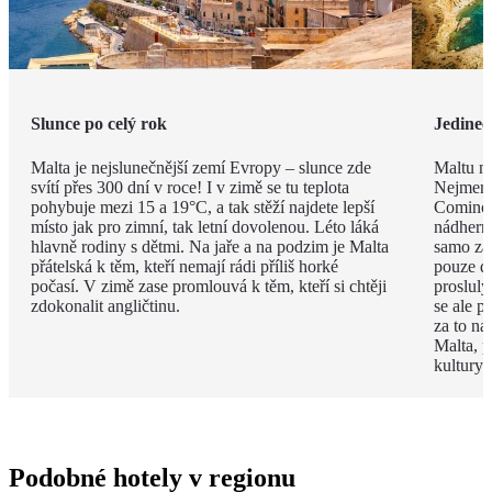
Slunce po celý rok
Jedineč
Malta je nejslunečnější zemí Evropy – slunce zde
Maltu ne
svítí přes 300 dní v roce! I v zimě se tu teplota
Nejmenš
pohybuje mezi 15 a 19°C, a tak stěží najdete lepší
Comino.
místo jak pro zimní, tak letní dovolenou. Léto láká
nádhern
hlavně rodiny s dětmi. Na jaře a na podzim je Malta
samo za 
přátelská k těm, kteří nemají rádi příliš horké
pouze d
počasí. V zimě zase promlouvá k těm, kteří si chtěji
proslulý
zdokonalit angličtinu.
se ale p
za to na
Malta, p
kultury 
Podobné hotely v regionu