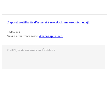
O společnosti
Kariéra
Partnerská sekce
Ochrana osobních údajů
Čedok a.s
Návrh a realizace webu
Axabee sp. z. o.o.
© 2026, cestovní kancelář Čedok a.s.