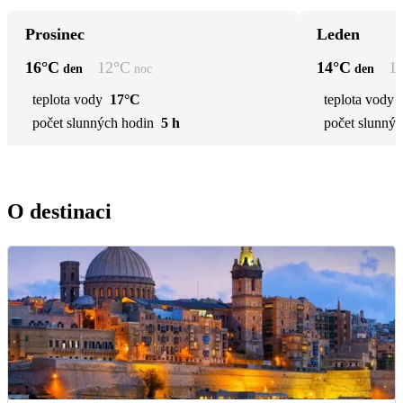
Prosinec
Leden
16
°C
12
°C
14
°C
1
den
noc
den
teplota vody
17°C
teplota vody
počet slunných hodin
5 h
počet slunnýc
O destinaci