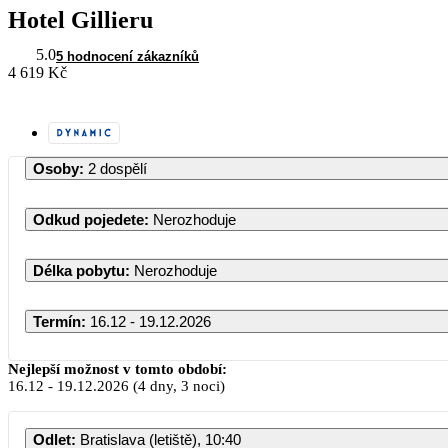
Hotel Gillieru
5.0
5 hodnocení zákazníků
4 619 Kč
Osoby
:
2 dospělí
Odkud pojedete
:
Nerozhoduje
Délka pobytu
:
Nerozhoduje
Termín
:
16.12 - 19.12.2026
Prosinec 2026
Nejlepší možnost v tomto období:
16.12
-
19.12.2026
(4 dny, 3 noci)
PO
ÚT
ST
ČT
PÁ
SO
NE
Odlet
:
Bratislava (letiště), 10:40