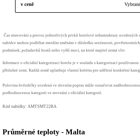
v ceně
Vybran
Čas stravování a provoz jednotlivých prvků hotelové infrastruktury uvedených 
nabídce mohou podléhat menším změnám v důsledku sezónnosti, povětrnostních
podmínek, požadavků hostů nebo vyšší moci, na které majitel nemá vliv.
Informace o oficiální kategorizaci hotelu je v souladu s kategorizací používanou
příslušné zemi. Každá země uplatňuje vlastní kritéria pro udělení konkrétní kateg
Polovina hvězdičky uvedená ve slovním popisu může označovat nadhodnoceno
podhodnocenou kategorii ve srovnání s oficiální kategorií.
Kód nabídky:
AMTSMT22RA
Průměrné teploty - Malta