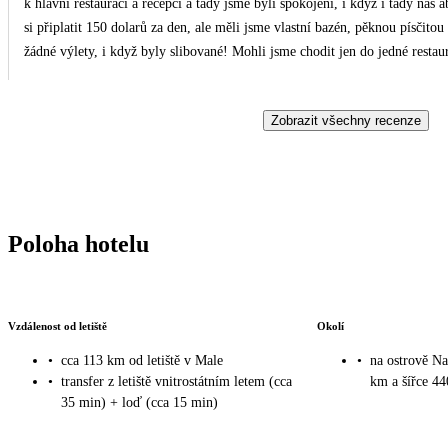
k hlavní restauraci a recepci a tady jsme byli spokojeni, i když i tady n
si připlatit 150 dolarů za den, ale měli jsme vlastní bazén, pěknou písčit
žádné výlety, i když byly slibované! Mohli jsme chodit jen do jedné restaurace na jídlo, což bylo také zklamáním! Všude byla silná
klimatizace, takže jsme brzy kašlali a smrkali…Veškerý personál byl ale m
v Malé velké zpoždění! A opět děsná klimatizace! Přijeli jsme n
Zobrazit všechny recenze
Poloha hotelu
Vzdálenost od letiště
Okolí
•
cca 113 km od letiště v Male
•
na ostrově Na
•
transfer z letiště vnitrostátním letem (cca
km a šířce 4
35 min) + loď (cca 15 min)