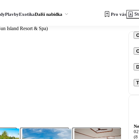
zdy
Plavby
Exotika
Další nabídka
Pro vás
St
Sun Island Resort & Spa)
O
D
T
Ne
02
(8