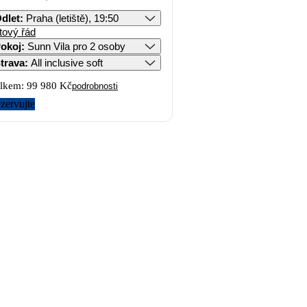
dlet
:
Praha (letiště), 19:50
tový řád
okoj
:
Sunn Vila pro 2 osoby
trava
:
All inclusive soft
lkem:
99 980 Kč
podrobnosti
zervujte