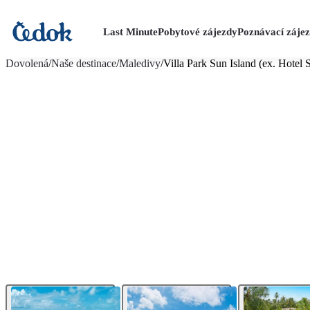
Last Minute
Pobytové zájezdy
Poznávací záje
více fotografií (29)
Dovolená
/
Naše destinace
/
Maledivy
/
Villa Park Sun Island (ex. Hotel 