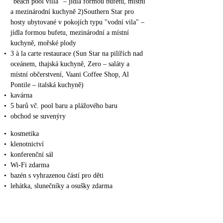
"beach pool villa" – jídla formou bufetu, místní
a mezinárodní kuchyně 2)Southern Star pro
hosty ubytované v pokojích typu "vodní vila" –
jídla formou bufetu, mezinárodní a místní
kuchyně, mořské plody
•
3 à la carte restaurace (Sun Star na pilířích nad
oceánem, thajská kuchyně, Zero – saláty a
místní občerstvení, Vaani Coffee Shop, Al
Pontile – italská kuchyně)
•
kavárna
•
5 barů vč. pool baru a plážového baru
•
obchod se suvenýry
•
kosmetika
•
klenotnictví
•
konferenční sál
•
Wi-Fi zdarma
•
bazén s vyhrazenou částí pro děti
•
lehátka, slunečníky a osušky zdarma