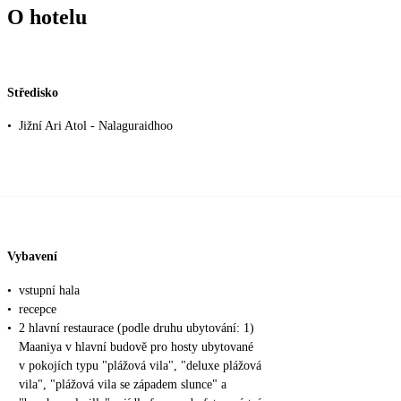
O hotelu
Středisko
•
Jižní Ari Atol - Nalaguraidhoo
Vybavení
•
vstupní hala
•
recepce
•
2 hlavní restaurace (podle druhu ubytování: 1)
Maaniya v hlavní budově pro hosty ubytované
v pokojích typu "plážová vila", "deluxe plážová
vila", "plážová vila se západem slunce" a