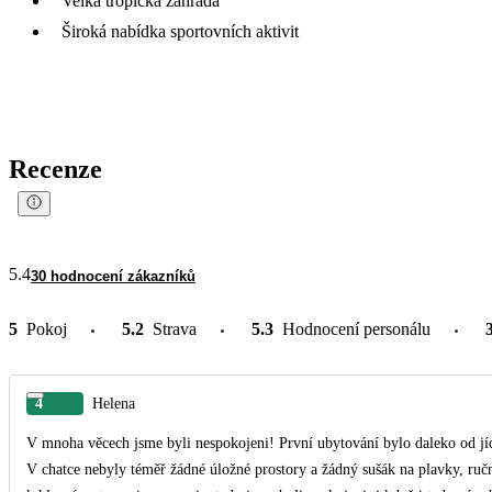
Velká tropická zahrada
Široká nabídka sportovních aktivit
Recenze
5.4
30 hodnocení zákazníků
5
Pokoj
5.2
Strava
5.3
Hodnocení personálu
4
Helena
V mnoha věcech jsme byli nespokojeni! První ubytování bylo daleko od jí
V chatce nebyly téměř žádné úložné prostory a žádný sušák na plavky, ručníky, apod. Nechali jsme se přestěhovat z