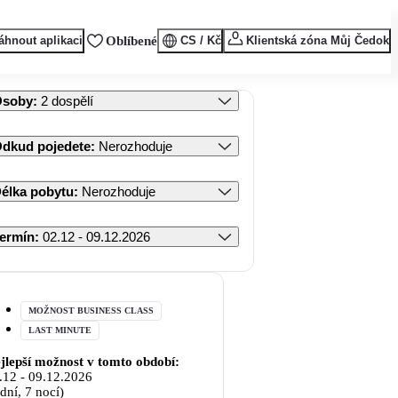
áhnout aplikaci
Oblíbené
CS / Kč
Klientská zóna Můj Čedok
Osoby
:
2 dospělí
dkud pojedete
:
Nerozhoduje
élka pobytu
:
Nerozhoduje
ermín
:
02.12 - 09.12.2026
MOŽNOST BUSINESS CLASS
LAST MINUTE
jlepší možnost v tomto období:
.12
-
09.12.2026
 dní, 7 nocí)