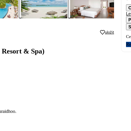
O
Le
P
S
uložit
Ce
Re
d Resort & Spa)
uraidhoo.