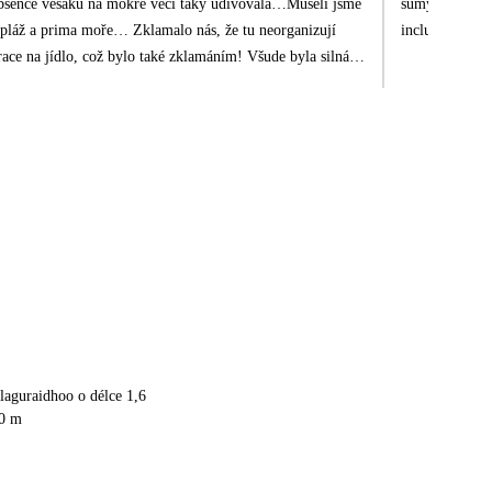
ás absence věšáku na mokré věci taky udivovala…Museli jsme
sumýši kolem, 
ou pláž a prima moře… Zklamalo nás, že tu neorganizují
inclusive. Jídl
ilý, vstřícný, ochotný pomoci! Cestou zpátky mělo letadlo
emocní! Už bychom sem nejeli…
laguraidhoo o délce 1,6
40 m