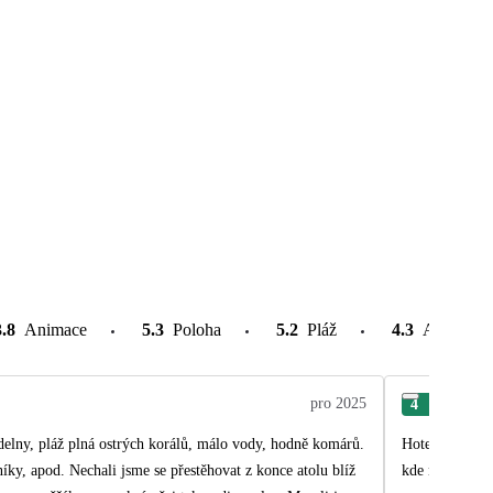
3.8
Animace
5.3
Poloha
5.2
Pláž
4.3
Atrakce v
pro 2025
4
Ali
delny, pláž plná ostrých korálů, málo vody, hodně komárů.
Hotel byly vyb
 konce atolu blíž
kde nám předal