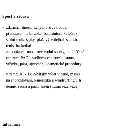
Sport a zábava
•
zdarma: fitness, 1x týdně živá hudba,
představení a karaoke, badminton, kulečník,
stolní tenis, šipky, plážový volejbal, squash,
tenis, basketbal
•
za poplatek: motorové vodní sporty, potápěčské
centrum PADI, wellness centrum – sauna,
vířivka, pára, ajurvéda, kosmetické procedury
•
v rámci AI - 1x rybářský výlet v ceně, maska
na šnorchlování, kanoistika a windsurfing/1 h
denně, sauna a parní lázeň (nutná rezervace)
Informace