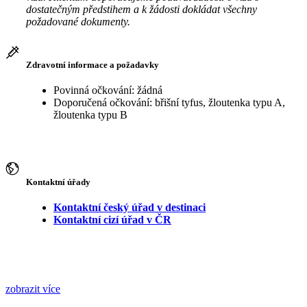
dostatečným předstihem a k žádosti dokládat všechny
požadované dokumenty.
Zdravotní informace a požadavky
Povinná očkování: žádná
Doporučená očkování: břišní tyfus, žloutenka typu A,
žloutenka typu B
Kontaktní úřady
Kontaktní český úřad v destinaci
Kontaktní cizí úřad v ČR
zobrazit více