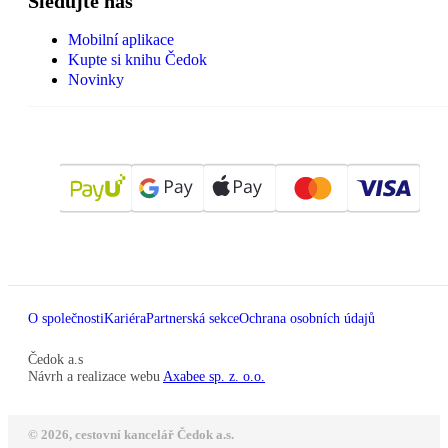
Sledujte nás
Mobilní aplikace
Kupte si knihu Čedok
Novinky
O společnosti
Kariéra
Partnerská sekce
Ochrana osobních údajů
Čedok a.s
Návrh a realizace webu
Axabee sp. z. o.o.
© 2026, cestovní kancelář Čedok a.s.