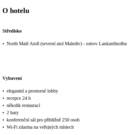
O hotelu
Středisko
•
North Malé Atoll (severní atol Malediv) - ostrov Lankanfinolhu
Vybavení
•
elegantní a prostorné lobby
•
recepce 24 h
•
několik restaurací
•
2 bary
•
konferenční sál pro přibližně 250 osob
•
Wi-Fi zdarma na veřejných místech