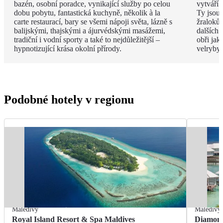
bazén, osobní poradce, vynikající služby po celou
vytváří 
dobu pobytu, fantastická kuchyně, několik à la
Ty jsou
carte restaurací, bary se všemi nápoji světa, lázně s
žraloků
balijskými, thajskými a ájurvédskými masážemi,
dalších 
tradiční i vodní sporty a také to nejdůležitější –
obři jak
hypnotizující krása okolní přírody.
velryby.
Podobné hotely v regionu
Maledivy
Maledivy
Royal Island Resort & Spa Maldives
Diamond