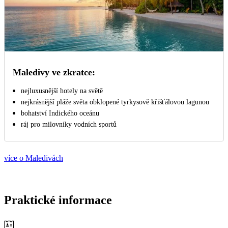
Maledivy ve zkratce:
nejluxusnější hotely na světě
nejkrásnější pláže světa obklopené tyrkysově křišťálovou lagunou
bohatství Indického oceánu
ráj pro milovníky vodních sportů
více o Maledivách
Praktické informace