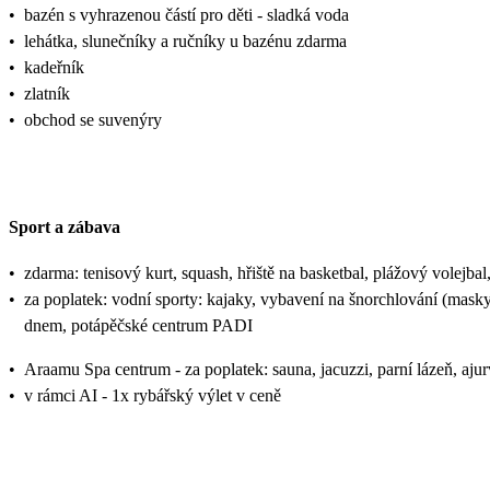
•
bazén s vyhrazenou částí pro děti - sladká voda
•
lehátka, slunečníky a ručníky u bazénu zdarma
•
kadeřník
•
zlatník
•
obchod se suvenýry
Sport a zábava
•
zdarma: tenisový kurt, squash, hřiště na basketbal, plážový volejbal, f
•
za poplatek: vodní sporty: kajaky, vybavení na šnorchlování (masky
dnem, potápěčské centrum PADI
•
Araamu Spa centrum - za poplatek: sauna, jacuzzi, parní lázeň, aju
•
v rámci AI - 1x rybářský výlet v ceně