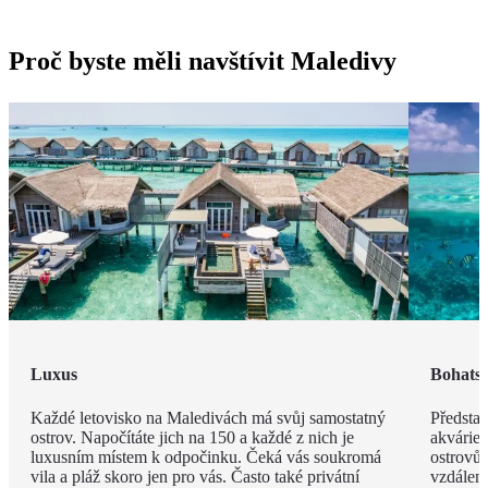
Proč byste měli navštívit Maledivy
Luxus
Bohatst
Každé letovisko na Maledivách má svůj samostatný
Představ
ostrov. Napočítáte jich na 150 a každé z nich je
akvárie
luxusním místem k odpočinku. Čeká vás soukromá
ostrovů 
vila a pláž skoro jen pro vás. Často také privátní
vzdáleno