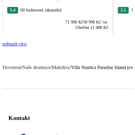
5.4
60 hodnocení zákazníků
5.5
11
71 990 Kč
50 990 Kč
/os.
Ušetřete
21 000 Kč
zobrazit více
Dovolená
/
Naše destinace
/
Maledivy
/
Villa Nautica Paradise Island (ex.
Kontakt