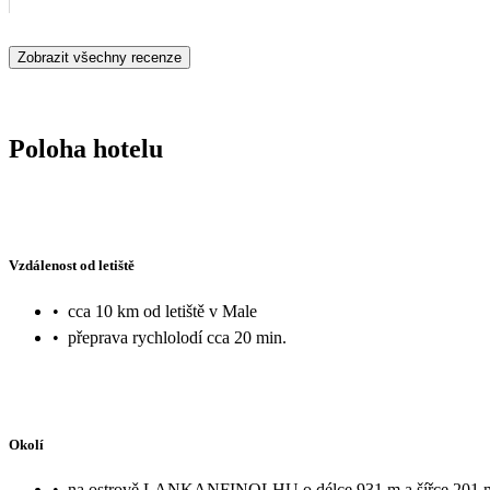
Zobrazit všechny recenze
Poloha hotelu
Vzdálenost od letiště
•
cca 10 km od letiště v Male
•
přeprava rychlolodí cca 20 min.
Okolí
•
na ostrově LANKANFINOLHU o délce 931 m a šířce 201 