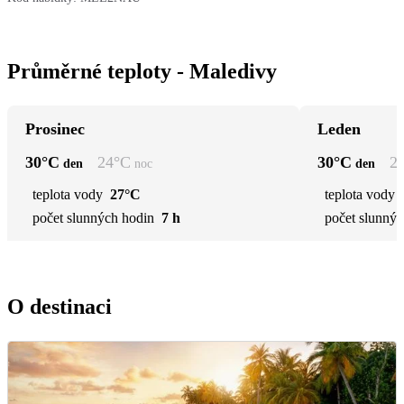
Průměrné teploty - Maledivy
Prosinec
Leden
30
°C
24
°C
30
°C
2
den
noc
den
teplota vody
27°C
teplota vody
počet slunných hodin
7 h
počet slunnýc
O destinaci