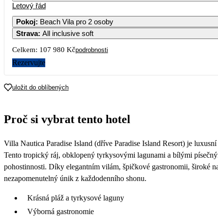
Letový řád
Pokoj
:
Beach Vila pro 2 osoby
Strava
:
All inclusive soft
Celkem:
107 980 Kč
podrobnosti
Rezervujte
uložit do oblíbených
Proč si vybrat tento hotel
Villa Nautica Paradise Island (dříve Paradise Island Resort) je luxu
Tento tropický ráj, obklopený tyrkysovými lagunami a bílými písečn
pohostinnosti. Díky elegantním vilám, špičkové gastronomii, široké n
nezapomenutelný únik z každodenního shonu.
Krásná pláž a tyrkysové laguny
Výborná gastronomie