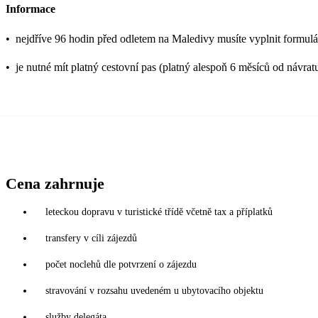
Informace
•
nejdříve 96 hodin před odletem na Maledivy musíte vyplnit formulář
•
je nutné mít platný cestovní pas (platný alespoň 6 měsíců od návrat
Cena zahrnuje
leteckou dopravu v turistické třídě včetně tax a příplatků
transfery v cíli zájezdů
počet noclehů dle potvrzení o zájezdu
stravování v rozsahu uvedeném u ubytovacího objektu
služby delegáta