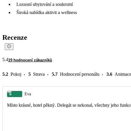
Luxusní ubytování a soukromí
Široká nabídka aktivit a wellness
Recenze
5.4
19 hodnocení zákazníků
5.2
Pokoj
5
Strava
5.7
Hodnocení personálu
3.6
Animac
6
Eva
Místo krásné, hotel pěkný. Delegát se nekonal, všechny jeho funkce