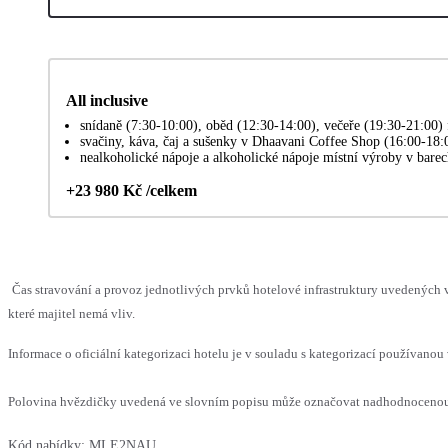
All inclusive
snídaně (7:30-10:00), oběd (12:30-14:00), večeře (19:30-21:00) 
svačiny, káva, čaj a sušenky v Dhaavani Coffee Shop (16:00-18:
nealkoholické nápoje a alkoholické nápoje místní výroby v bare
+23 980 Kč /celkem
Čas stravování a provoz jednotlivých prvků hotelové infrastruktury uvedenýc
které majitel nemá vliv.
Informace o oficiální kategorizaci hotelu je v souladu s kategorizací používanou 
Polovina hvězdičky uvedená ve slovním popisu může označovat nadhodnocenou n
Kód nabídky:
MLE2NAU