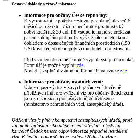
Cestovní doklady a vízové informace
Informace pro občany České republiky:
K vycestování je potřeba cestovní pas platný alespoň 6
měsíců od návratu. Vízum není nutné pro turistický
pobyt kratší než 30 dní. Při vstupu je nutné se prokázat
pasem splňujícím podmínky výše, zpáteční letenkou a
dokladem o dostatečných finančních prostředcích (150
USD/osoba/den) nebo potvrzením hotelu o ubytování.
Před vstupem do země je nutné vyplnit vstupní formulář.
Formulář je možné vyplnit
zde
.
Návod k vyplnění vstupního formuláře naleznete
zde
.
Informace pro občany ostatních zemí:
Údaje o pasových a vízových požadavcích včetně
přibližných lhůt pro vyřízení víz pro občany třetích zemí
jsou k dispozici u příslušných úřadů třetí země
(ministerstvo zahraničních věcí, zastupitelský úřad).
Udělení víza je plně v kompetenci zastupitelských úřadů, proti
zamítnutí žádosti o jeho udělení není odvolání. Cestovní
kancelář Čedok nenese odpovědnost za případné neudělení
víza. Klientům doporučujeme podávat žádosti o víza s