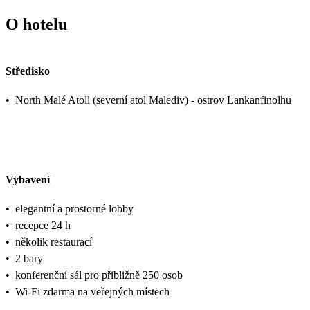
O hotelu
Středisko
•
North Malé Atoll (severní atol Malediv) - ostrov Lankanfinolhu
Vybavení
•
elegantní a prostorné lobby
•
recepce 24 h
•
několik restaurací
•
2 bary
•
konferenční sál pro přibližně 250 osob
•
Wi-Fi zdarma na veřejných místech