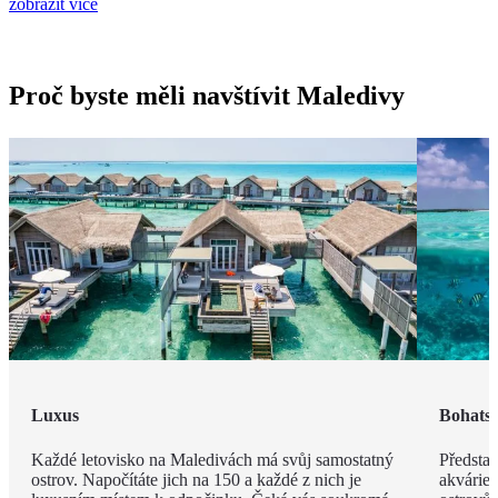
zobrazit více
Proč byste měli navštívit Maledivy
Luxus
Bohatst
Každé letovisko na Maledivách má svůj samostatný
Představ
ostrov. Napočítáte jich na 150 a každé z nich je
akvárie