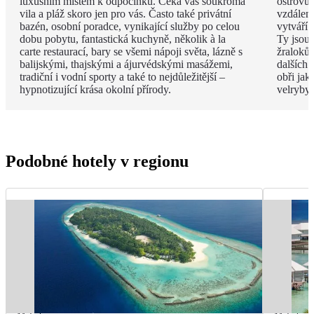
luxusním místem k odpočinku. Čeká vás soukromá
ostrovů 
vila a pláž skoro jen pro vás. Často také privátní
vzdáleno
bazén, osobní poradce, vynikající služby po celou
vytváří 
dobu pobytu, fantastická kuchyně, několik à la
Ty jsou
carte restaurací, bary se všemi nápoji světa, lázně s
žraloků
balijskými, thajskými a ájurvédskými masážemi,
dalších 
tradiční i vodní sporty a také to nejdůležitější –
obři jak
hypnotizující krása okolní přírody.
velryby.
Podobné hotely v regionu