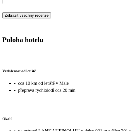
Zobrazit všechny recenze
Poloha hotelu
Vzdálenost od letiště
•
cca 10 km od letiště v Male
•
přeprava rychlolodí cca 20 min.
Okolí
•
na ostrově LANKANFINOLHU o délce 931 m a šířce 201 