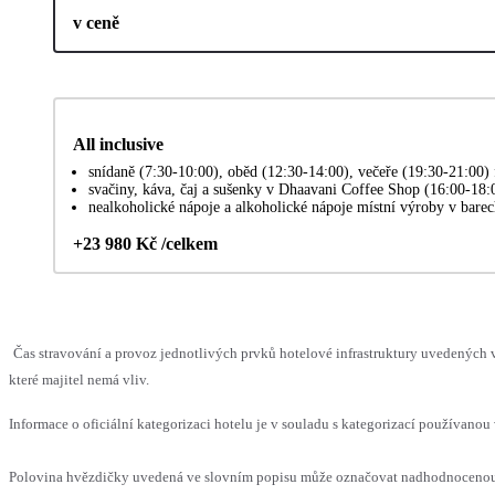
v ceně
All inclusive
snídaně (7:30-10:00), oběd (12:30-14:00), večeře (19:30-21:00) 
svačiny, káva, čaj a sušenky v Dhaavani Coffee Shop (16:00-18:
nealkoholické nápoje a alkoholické nápoje místní výroby v bare
+23 980 Kč /celkem
Čas stravování a provoz jednotlivých prvků hotelové infrastruktury uvedenýc
které majitel nemá vliv.
Informace o oficiální kategorizaci hotelu je v souladu s kategorizací používanou 
Polovina hvězdičky uvedená ve slovním popisu může označovat nadhodnocenou n