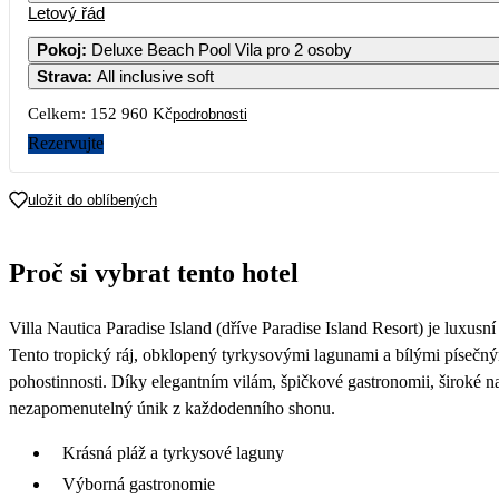
Letový řád
Pokoj
:
Deluxe Beach Pool Vila pro 2 osoby
Strava
:
All inclusive soft
Celkem:
152 960 Kč
podrobnosti
Rezervujte
uložit do oblíbených
Proč si vybrat tento hotel
Villa Nautica Paradise Island (dříve Paradise Island Resort) je luxu
Tento tropický ráj, obklopený tyrkysovými lagunami a bílými písečn
pohostinnosti. Díky elegantním vilám, špičkové gastronomii, široké n
nezapomenutelný únik z každodenního shonu.
Krásná pláž a tyrkysové laguny
Výborná gastronomie