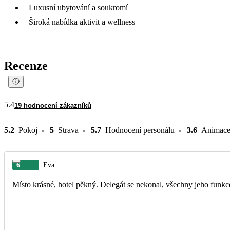
Luxusní ubytování a soukromí
Široká nabídka aktivit a wellness
Recenze
5.4
19 hodnocení zákazníků
5.2
Pokoj
5
Strava
5.7
Hodnocení personálu
3.6
Animac
6
Eva
Místo krásné, hotel pěkný. Delegát se nekonal, všechny jeho funkce