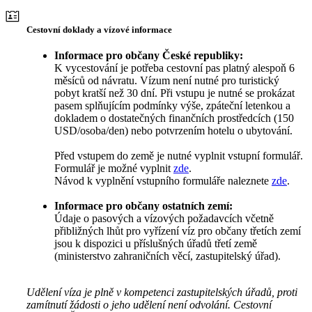
Cestovní doklady a vízové informace
Informace pro občany České republiky:
K vycestování je potřeba cestovní pas platný alespoň 6
měsíců od návratu. Vízum není nutné pro turistický
pobyt kratší než 30 dní. Při vstupu je nutné se prokázat
pasem splňujícím podmínky výše, zpáteční letenkou a
dokladem o dostatečných finančních prostředcích (150
USD/osoba/den) nebo potvrzením hotelu o ubytování.
Před vstupem do země je nutné vyplnit vstupní formulář.
Formulář je možné vyplnit
zde
.
Návod k vyplnění vstupního formuláře naleznete
zde
.
Informace pro občany ostatních zemí:
Údaje o pasových a vízových požadavcích včetně
přibližných lhůt pro vyřízení víz pro občany třetích zemí
jsou k dispozici u příslušných úřadů třetí země
(ministerstvo zahraničních věcí, zastupitelský úřad).
Udělení víza je plně v kompetenci zastupitelských úřadů, proti
zamítnutí žádosti o jeho udělení není odvolání. Cestovní