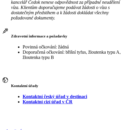
kancelář Čedok nenese odpovědnost za případné neudělení
víza. Klientům doporučujeme podávat žádosti o víza s
dostatečným předstihem a k žádosti dokládat všechny
požadované dokumenty.
Zdravotní informace a požadavky
Povinná očkování: žádná
Doporučená očkování: břišní tyfus, žloutenka typu A,
žloutenka typu B
Kontaktní úřady
Kontaktní český úřad v destinaci
Kontaktní cizí úřad v ČR