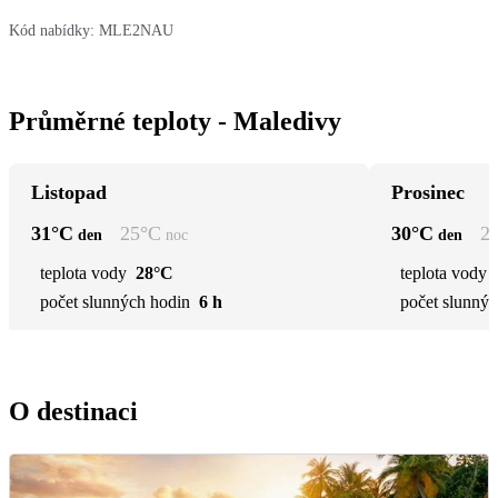
Kód nabídky:
MLE2NAU
Průměrné teploty - Maledivy
Listopad
Prosinec
31
°C
25
°C
30
°C
2
den
noc
den
teplota vody
28°C
teplota vody
počet slunných hodin
6 h
počet slunnýc
O destinaci