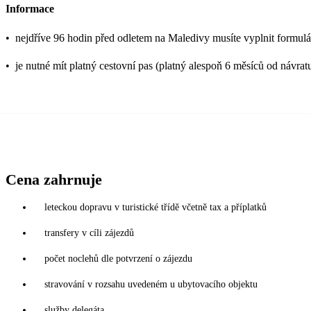
Informace
•
nejdříve 96 hodin před odletem na Maledivy musíte vyplnit formulář
•
je nutné mít platný cestovní pas (platný alespoň 6 měsíců od návrat
Cena zahrnuje
leteckou dopravu v turistické třídě včetně tax a příplatků
transfery v cíli zájezdů
počet noclehů dle potvrzení o zájezdu
stravování v rozsahu uvedeném u ubytovacího objektu
služby delegáta