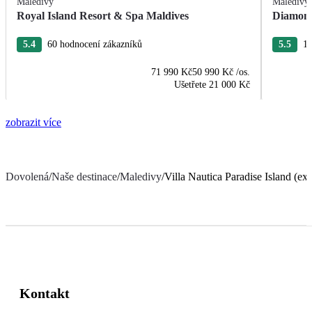
Maledivy
Maledivy
Royal Island Resort & Spa Maldives
Diamond
5.4
60 hodnocení zákazníků
5.5
11
71 990 Kč
50 990 Kč
/os.
Ušetřete
21 000 Kč
zobrazit více
Dovolená
/
Naše destinace
/
Maledivy
/
Villa Nautica Paradise Island (ex.
Kontakt