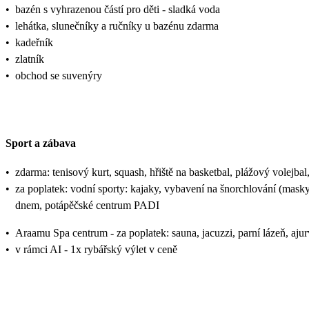
•
bazén s vyhrazenou částí pro děti - sladká voda
•
lehátka, slunečníky a ručníky u bazénu zdarma
•
kadeřník
•
zlatník
•
obchod se suvenýry
Sport a zábava
•
zdarma: tenisový kurt, squash, hřiště na basketbal, plážový volejbal, f
•
za poplatek: vodní sporty: kajaky, vybavení na šnorchlování (masky
dnem, potápěčské centrum PADI
•
Araamu Spa centrum - za poplatek: sauna, jacuzzi, parní lázeň, aju
•
v rámci AI - 1x rybářský výlet v ceně