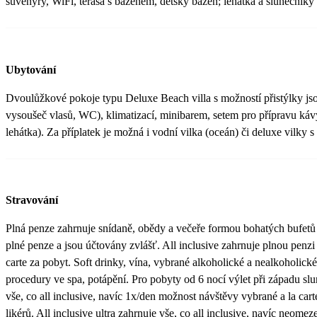
suvenýry, WiFi, terasa s bazénem, dětský bazén; lehátka a slunečníky
Ubytování
Dvoulůžkové pokoje typu Deluxe Beach villa s možností přistýlky js
vysoušeč vlasů, WC), klimatizací, minibarem, setem pro přípravu kávy
lehátka). Za příplatek je možná i vodní vilka (oceán) či deluxe vilky 
Stravování
Plná penze zahrnuje snídaně, obědy a večeře formou bohatých bufetů 
plné penze a jsou účtovány zvlášť. All inclusive zahrnuje plnou penzi
carte za pobyt. Soft drinky, vína, vybrané alkoholické a nealkoholické
procedury ve spa, potápění. Pro pobyty od 6 nocí výlet při západu sl
vše, co all inclusive, navíc 1x/den možnost návštěvy vybrané a la ca
likérů. All inclusive ultra zahrnuje vše, co all inclusive, navíc neom