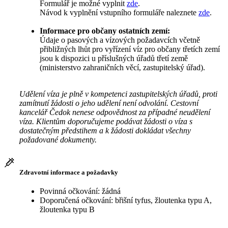
Formulář je možné vyplnit
zde
.
Návod k vyplnění vstupního formuláře naleznete
zde
.
Informace pro občany ostatních zemí:
Údaje o pasových a vízových požadavcích včetně
přibližných lhůt pro vyřízení víz pro občany třetích zemí
jsou k dispozici u příslušných úřadů třetí země
(ministerstvo zahraničních věcí, zastupitelský úřad).
Udělení víza je plně v kompetenci zastupitelských úřadů, proti
zamítnutí žádosti o jeho udělení není odvolání. Cestovní
kancelář Čedok nenese odpovědnost za případné neudělení
víza. Klientům doporučujeme podávat žádosti o víza s
dostatečným předstihem a k žádosti dokládat všechny
požadované dokumenty.
Zdravotní informace a požadavky
Povinná očkování: žádná
Doporučená očkování: břišní tyfus, žloutenka typu A,
žloutenka typu B