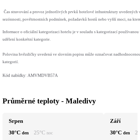
Čas stravování a provoz jednotlivých prvků hotelové infrastruktury uvedený
sezónnosti, povětrnostních podmínek, požadavků hostů nebo vyšší moci, na které
Informace o oficiální kategorizaci hotelu je v souladu s kategorizací používanou 
udělení konkrétní kategorie.
Polovina hvězdičky uvedená ve slovním popisu může označovat nadhodnocenou 
kategorií.
Kód nabídky:
AMVMDVB57A
Průměrné teploty - Maledivy
Srpen
Září
30
°C
25
°C
30
°C
2
den
noc
den