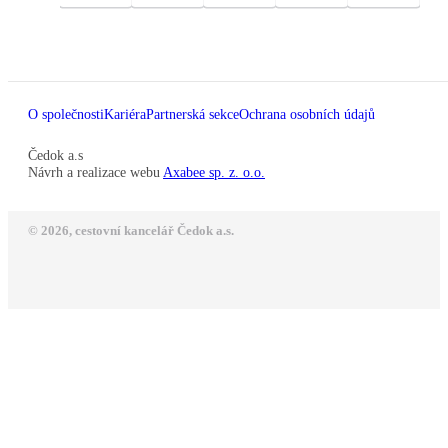
O společnosti
Kariéra
Partnerská sekce
Ochrana osobních údajů
Čedok a.s
Návrh a realizace webu
Axabee sp. z. o.o.
© 2026, cestovní kancelář Čedok a.s.