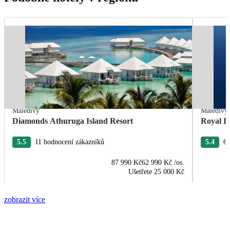
Maledivy
Maledivy
Diamonds Athuruga Island Resort
Royal I
5.5
11 hodnocení zákazníků
5.4
60
87 990 Kč
62 990 Kč
/os.
Ušetřete
25 000 Kč
zobrazit více