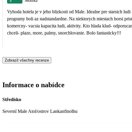
5
Monika
Vyhoda hotela je v jeho blizkosti od Male. Idealne pre starsich ludi a pre r
programy boli az nadstandardne. Na niektorych miestach horsi pristup do mora kvoli koralom. Ostrov je
komercny- vacsia kapacita ludi, aktivity. Kto hlada klud- odporuc
chceli- plaze, more, palmy, snorchlovanie. Bolo fantasticky!!!
Zobrazit všechny recenze
Informace o nabídce
Středisko
Severní Male Atol/ostrov Lankanfinolhu