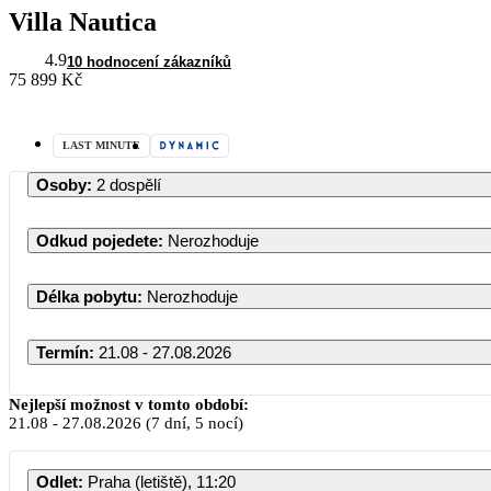
Villa Nautica
4.9
10 hodnocení zákazníků
75 899 Kč
LAST MINUTE
Osoby
:
2 dospělí
Odkud pojedete
:
Nerozhoduje
Délka pobytu
:
Nerozhoduje
Termín
:
21.08 - 27.08.2026
Srpen 2026
Nejlepší možnost v tomto období:
21.08
-
27.08.2026
(7 dní, 5 nocí)
PO
ÚT
ST
ČT
Odlet
:
Praha (letiště), 11:20