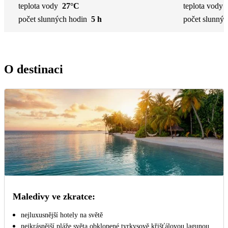
teplota vody
27°C
teplota vody
počet slunných hodin
5 h
počet slunnýc
O destinaci
Maledivy ve zkratce:
nejluxusnější hotely na světě
nejkrásnější pláže světa obklopené tyrkysově křišťálovou lagunou