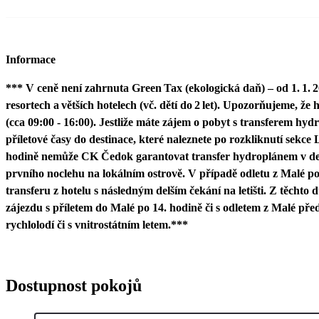
Informace
*** V ceně není zahrnuta Green Tax (ekologická daň) – od 1. 1. 
resortech a větších hotelech (vč. dětí do 2 let). Upozorňujeme, ž
(cca 09:00 - 16:00). Jestliže máte zájem o pobyt s transferem hydr
příletové časy do destinace, které naleznete po rozkliknutí sekce
hodině nemůže CK Čedok garantovat transfer hydroplánem v den
prvního noclehu na lokálním ostrově. V případě odletu z Malé p
transferu z hotelu s následným delším čekání na letišti. Z těch
zájezdu s příletem do Malé po 14. hodině či s odletem z Malé před
rychlolodí či s vnitrostátním letem.***
Dostupnost pokojů