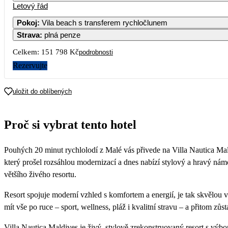
Letový řád
Pokoj
:
Vila beach s transferem rychločlunem
Strava
:
plná penze
3
4
5
6
Celkem:
151 798 Kč
podrobnosti
10
11
12
13
Rezervujte
17
18
19
20
uložit do oblíbených
146 929
160 719
151 559
24
25
26
27
Proč si vybrat tento hotel
75 689
74 889
74 829
31
Pouhých 20 minut rychlolodí z Malé vás přivede na Villa Nautica Mal
84 819
který prošel rozsáhlou modernizací a dnes nabízí stylový a hravý ná
většího živého resortu.
Resort spojuje moderní vzhled s komfortem a energií, je tak skvělou vol
mít vše po ruce – sport, wellness, pláž i kvalitní stravu – a přitom zůst
Villa Nautica Maldives je živý, stylově zrekonstruovaný resort s v