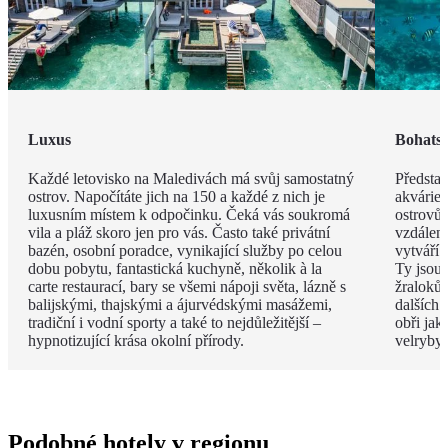
Luxus
Bohatst
Každé letovisko na Maledivách má svůj samostatný
Představ
ostrov. Napočítáte jich na 150 a každé z nich je
akvárie
luxusním místem k odpočinku. Čeká vás soukromá
ostrovů 
vila a pláž skoro jen pro vás. Často také privátní
vzdáleno
bazén, osobní poradce, vynikající služby po celou
vytváří 
dobu pobytu, fantastická kuchyně, několik à la
Ty jsou
carte restaurací, bary se všemi nápoji světa, lázně s
žraloků
balijskými, thajskými a ájurvédskými masážemi,
dalších 
tradiční i vodní sporty a také to nejdůležitější –
obři jak
hypnotizující krása okolní přírody.
velryby.
Podobné hotely v regionu